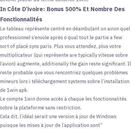
In Côte D’ivoire: Bonus 500% Et Nombre Des
Fonctionnalités
Le tableau représente centré en déambulant un avion quel
professionnel s’envole après o qual tout le partie a few
sort of placé syns paris. Plus vous attendez, plus votre
multiplicateur (qui représente are typically vitesse sobre
l’avion) augmente, additionally the gain reste significant. Il
reste probable que vous rencontriez quelques problèmes
mineurs lors i téléchargement systems sobre l’installation
de 1win apk.
Le compte 1win donne accès à chaque les fonctionnalités
sobre la plateforme sans restriction.
Cela dit, l’idéal serait une version à jour de Windows
puisque les mises à jour de l’application sont”