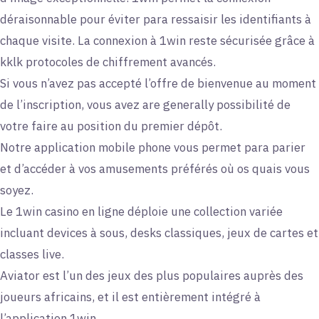
déraisonnable pour éviter para ressaisir les identifiants à
chaque visite. La connexion à 1win reste sécurisée grâce à
kklk protocoles de chiffrement avancés.
Si vous n’avez pas accepté l’offre de bienvenue au moment
de l’inscription, vous avez are generally possibilité de
votre faire au position du premier dépôt.
Notre application mobile phone vous permet para parier
et d’accéder à vos amusements préférés où os quais vous
soyez.
Le 1win casino en ligne déploie une collection variée
incluant devices à sous, desks classiques, jeux de cartes et
classes live.
Aviator est l’un des jeux des plus populaires auprès des
joueurs africains, et il est entièrement intégré à
l’application 1win.