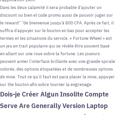
Dans les deux calamité il sera probable d’ajouter un
discount ou bien el code promo aussi de pouvoir juger sur
le reward” “de bienvenue jusqu’à 800 CFA. Après ce fait, il
suffira d’appuyer sur le bouton en bas pour accepter les
termes et les situations du service. « Fortune Wheel » est
un jeu en trait populaire qui se révèle être souvent basé
en allant sur une roue sobre la fortune. Les joueurs
peuvent aimer l’interface brillante avec une grande spirale
colorée, des options étiquetées et de nombreuses options
de mise. Tout ce qu’il faut est para placer la mise, appuyer
sur the bouton afin sobre tourner la engrenage.
Dois-je Créer Algun Insolite Compte
Serve Are Generally Version Laptop