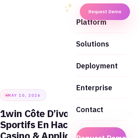
Request Demo
Platform
Solutions
Deployment
Enterprise
MAY 10, 2026
Contact
1win Côte D’ivoire 2025: Paris
Sportifs En Hachure, Jeux
Casino & Application