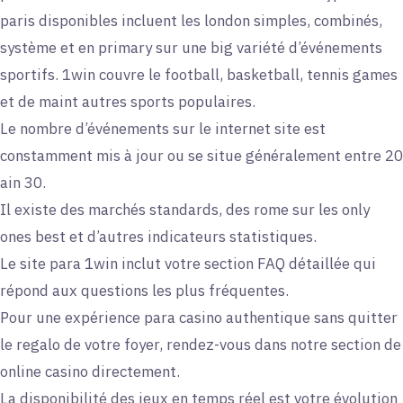
paris disponibles incluent les london simples, combinés,
système et en primary sur une big variété d’événements
sportifs. 1win couvre le football, basketball, tennis games
et de maint autres sports populaires.
Le nombre d’événements sur le internet site est
constamment mis à jour ou se situe généralement entre 20
ain 30.
Il existe des marchés standards, des rome sur les only
ones best et d’autres indicateurs statistiques.
Le site para 1win inclut votre section FAQ détaillée qui
répond aux questions les plus fréquentes.
Pour une expérience para casino authentique sans quitter
le regalo de votre foyer, rendez-vous dans notre section de
online casino directement.
La disponibilité des jeux en temps réel est votre évolution