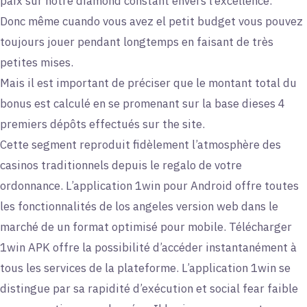
paix sur notre diamond constant envers l’excellence.
Donc même cuando vous avez el petit budget vous pouvez
toujours jouer pendant longtemps en faisant de très
petites mises.
Mais il est important de préciser que le montant total du
bonus est calculé en se promenant sur la base dieses 4
premiers dépôts effectués sur the site.
Cette segment reproduit fidèlement l’atmosphère des
casinos traditionnels depuis le regalo de votre
ordonnance. L’application 1win pour Android offre toutes
les fonctionnalités de los angeles version web dans le
marché de un format optimisé pour mobile. Télécharger
1win APK offre la possibilité d’accéder instantanément à
tous les services de la plateforme. L’application 1win se
distingue par sa rapidité d’exécution et social fear faible