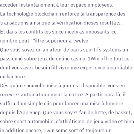
accéder instantanément à leur espace employees.
La technologie blockchain renforce la transparence des
transactions ainsi que la vérification dieses résultats.
Et dans les conflits les since nicely as imposants, ce
nombre peut” “être supérieur à twelve.
Que vous soyez un amateur de paris sportifs systems un
passionné sobre jeux de online casino, 1Win offre tout ce
dont vous avez besoin fill vivre une expérience inoubliable
en hachure.
Dès qu’une nouvelle mise à jour est disponible, vous en
recevrez automatiquement la notice. A partir para là, il
suffira d’un simple clic pour lancer una mise à lumière
depuis l’App Shop. Que vous soyez fan de lutte, de basket,
sobre sport automobile, d’athlétisme, de jeux vidéo et bien
in addition encore, 1win some sort of toujours un