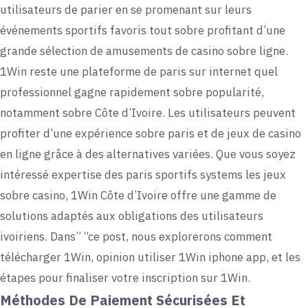
utilisateurs de parier en se promenant sur leurs
événements sportifs favoris tout sobre profitant d’une
grande sélection de amusements de casino sobre ligne.
1Win reste une plateforme de paris sur internet quel
professionnel gagne rapidement sobre popularité,
notamment sobre Côte d’Ivoire. Les utilisateurs peuvent
profiter d’une expérience sobre paris et de jeux de casino
en ligne grâce à des alternatives variées. Que vous soyez
intéressé expertise des paris sportifs systems les jeux
sobre casino, 1Win Côte d’Ivoire offre une gamme de
solutions adaptés aux obligations des utilisateurs
ivoiriens. Dans” “ce post, nous explorerons comment
télécharger 1Win, opinion utiliser 1Win iphone app, et les
étapes pour finaliser votre inscription sur 1Win.
Méthodes De Paiement Sécurisées Et