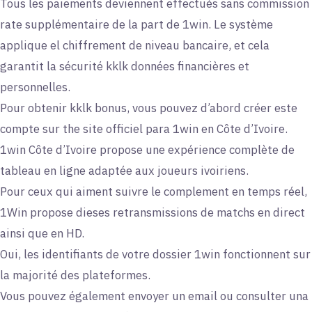
Tous les paiements deviennent effectués sans commission
rate supplémentaire de la part de 1win. Le système
applique el chiffrement de niveau bancaire, et cela
garantit la sécurité kklk données financières et
personnelles.
Pour obtenir kklk bonus, vous pouvez d’abord créer este
compte sur the site officiel para 1win en Côte d’Ivoire.
1win Côte d’Ivoire propose une expérience complète de
tableau en ligne adaptée aux joueurs ivoiriens.
Pour ceux qui aiment suivre le complement en temps réel,
1Win propose dieses retransmissions de matchs en direct
ainsi que en HD.
Oui, les identifiants de votre dossier 1win fonctionnent sur
la majorité des plateformes.
Vous pouvez également envoyer un email ou consulter una