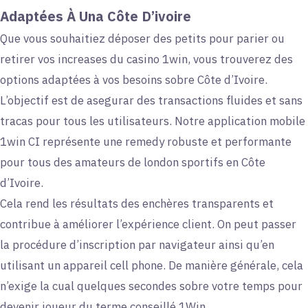
Adaptées À Una Côte D’ivoire
Que vous souhaitiez déposer des petits pour parier ou
retirer vos increases du casino 1win, vous trouverez des
options adaptées à vos besoins sobre Côte d’Ivoire.
L’objectif est de asegurar des transactions fluides et sans
tracas pour tous les utilisateurs. Notre application mobile
1win CI représente une remedy robuste et performante
pour tous des amateurs de london sportifs en Côte
d’Ivoire.
Cela rend les résultats des enchères transparents et
contribue à améliorer l’expérience client. On peut passer
la procédure d’inscription par navigateur ainsi qu’en
utilisant un appareil cell phone. De manière générale, cela
n’exige la cual quelques secondes sobre votre temps pour
devenir joueur du terme conseillé 1Win.