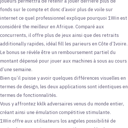
joueurs permettra de retenir à jouer derrière plus de
fonds sur le compte et donc d’avoir plus de voile sur
internet ce quel professionnel explique pourquoi 1Win est
considéré the meilleur en Afrique. Comparé aux
concurrents, il offre plus de jeux ainsi que des retraits
additionally rapides, idéal fill les parieurs en Côte d’Ivoire.
Le bonus se révèle être un remboursement partiel du
montant dépensé pour jouer aux machines à sous au cours
d’une semaine.
Bien qu’il puisse y avoir quelques différences visuelles en
termes de design, les deux applications sont identiques en
termes de fonctionnalités.
Vous y affrontez kklk adversaires venus du monde entier,
créant ainsi une émulation compétitive stimulante.
1Win offre aux utilisateurs los angeles possibilité de