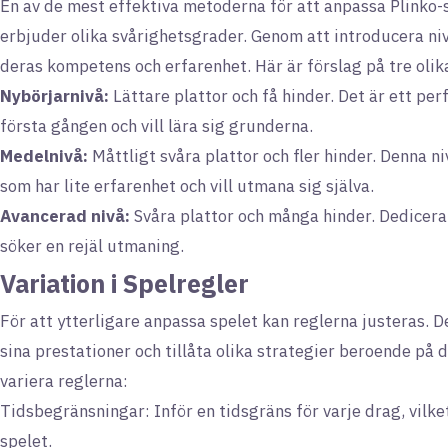
En av de mest effektiva metoderna för att anpassa Plinko-s
erbjuder olika svårighetsgrader. Genom att introducera niv
deras kompetens och erfarenhet. Här är förslag på tre olik
Nybörjarnivå:
Lättare plattor och få hinder. Det är ett per
första gången och vill lära sig grunderna.
Medelnivå:
Måttligt svåra plattor och fler hinder. Denna n
som har lite erfarenhet och vill utmana sig själva.
Avancerad nivå:
Svåra plattor och många hinder. Dedicera
söker en rejäl utmaning.
Variation i Spelregler
För att ytterligare anpassa spelet kan reglerna justeras. D
sina prestationer och tillåta olika strategier beroende på d
variera reglerna:
Tidsbegränsningar: Inför en tidsgräns för varje drag, vilk
spelet.