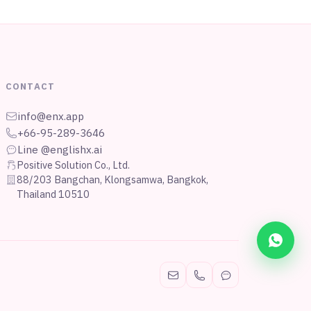
CONTACT
info@enx.app
+66-95-289-3646
Line @englishx.ai
Positive Solution Co., Ltd.
88/203 Bangchan, Klongsamwa, Bangkok,
Thailand 10510