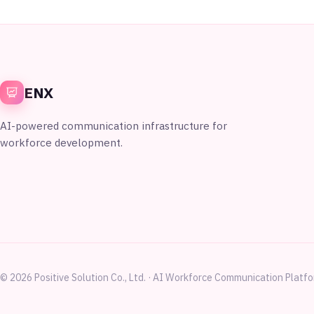
ENX
AI-powered communication infrastructure for
workforce development.
© 2026 Positive Solution Co., Ltd. · AI Workforce Communication Platfo