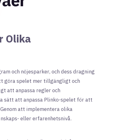
våer
r Olika
gram och nöjesparker, och dess dragning
t göra spelet mer tillgängligt och
igt att anpassa regler och
a sätt att anpassa Plinko-spelet för att
 Genom att implementera olika
unskaps- eller erfarenhetsnivå.