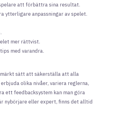
pelare att förbättra sina resultat.
 ytterligare anpassningar av spelet.
.
elet mer rättvist.
 tips med varandra.
märkt sätt att säkerställa att alla
erbjuda olika nivåer, variera reglerna,
ra ett feedbacksystem kan man göra
nybörjare eller expert, finns det alltid