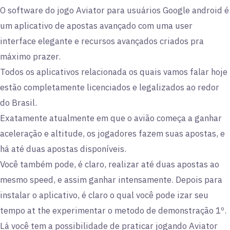
O software do jogo Aviator para usuários Google android é
um aplicativo de apostas avançado com uma user
interface elegante e recursos avançados criados pra
máximo prazer.
Todos os aplicativos relacionada os quais vamos falar hoje
estão completamente licenciados e legalizados ao redor
do Brasil.
Exatamente atualmente em que o avião começa a ganhar
aceleração e altitude, os jogadores fazem suas apostas, e
há até duas apostas disponíveis.
Você também pode, é claro, realizar até duas apostas ao
mesmo speed, e assim ganhar intensamente. Depois para
instalar o aplicativo, é claro o qual você pode izar seu
tempo at the experimentar o metodo de demonstração 1º.
Lá você tem a possibilidade de praticar jogando Aviator