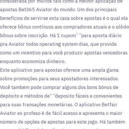
considerada por muitos tais como a melhor aplicação de
apostas Bet365 Aviator do mundo. Um dos principais
benefícios de servirse esta casa sobre apostas é o qual ela
oferece bônus contínuos aos compradores atuais e o sólido
bônus sobre inscrição. Há 1 cupom” “para aposta diário
pra Aviator todos operating system dias, que provide
como um incentivo para você produzir apostas vencedoras
enquanto economiza dinheiro.
Este aplicativo para apostas oferece uma ampla gama
sobre promoções para seus apostadores interessados.
Você também pode comprar alguns dos bons bônus de
depósito e métodos de” “deposito fáceis e convenientes
para suas transações monetárias. O aplicativo Betfair
Aviator ex profeso é de fácil acesso e apresenta o maior
número de opções de apostas para este jogo. Há também