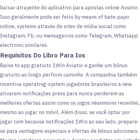
baixar atrayente do aplicativo para apostas online Aviator.
Isso geralmente pode ser feito by means of bate-papo
online, systems através de sites de mídia social como
Instagram, Fb, ou mensageiros como Telegram, Whatsapp
electronic similares.
Requisitos Do Libro Para Ios
Baixe to app gratuito 1Win Aviator e ganhe um bônus
gratuito ao longo perform caminho. A companhia também
incentiva operating-system jogadores brasileiros a new
ativarem notificações press para nunca perderem as
melhores ofertas assim como os jogos néanmoins recentes,
mesmo ao jogar no móvil. Além disso, se você optar por
jogar com because notificações 1Win ao seu lado, prepare-
se para vantagens especiais e ofertas de bônus adicionais.