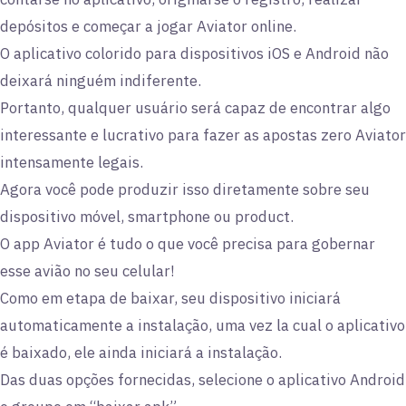
depósitos e começar a jogar Aviator online.
O aplicativo colorido para dispositivos iOS e Android não
deixará ninguém indiferente.
Portanto, qualquer usuário será capaz de encontrar algo
interessante e lucrativo para fazer as apostas zero Aviator
intensamente legais.
Agora você pode produzir isso diretamente sobre seu
dispositivo móvel, smartphone ou product.
O app Aviator é tudo o que você precisa para gobernar
esse avião no seu celular!
Como em etapa de baixar, seu dispositivo iniciará
automaticamente a instalação, uma vez la cual o aplicativo
é baixado, ele ainda iniciará a instalação.
Das duas opções fornecidas, selecione o aplicativo Android