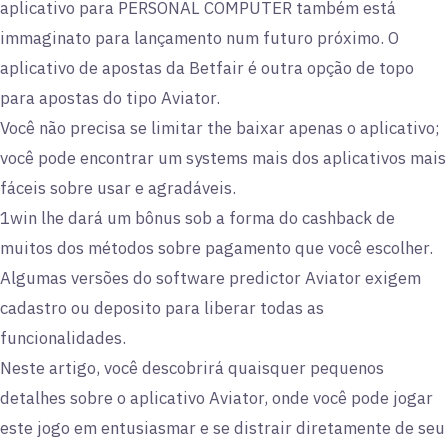
aplicativo para PERSONAL COMPUTER também está
immaginato para lançamento num futuro próximo. O
aplicativo de apostas da Betfair é outra opção de topo
para apostas do tipo Aviator.
Você não precisa se limitar the baixar apenas o aplicativo;
você pode encontrar um systems mais dos aplicativos mais
fáceis sobre usar e agradáveis.
1win lhe dará um bônus sob a forma do cashback de
muitos dos métodos sobre pagamento que você escolher.
Algumas versões do software predictor Aviator exigem
cadastro ou deposito para liberar todas as
funcionalidades.
Neste artigo, você descobrirá quaisquer pequenos
detalhes sobre o aplicativo Aviator, onde você pode jogar
este jogo em entusiasmar e se distrair diretamente de seu