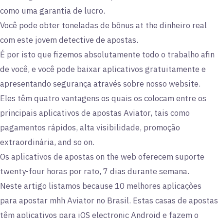
como uma garantia de lucro.
Você pode obter toneladas de bônus at the dinheiro real
com este jovem detective de apostas.
É por isto que fizemos absolutamente todo o trabalho afin
de você, e você pode baixar aplicativos gratuitamente e
apresentando segurança através sobre nosso website.
Eles têm quatro vantagens os quais os colocam entre os
principais aplicativos de apostas Aviator, tais como
pagamentos rápidos, alta visibilidade, promoção
extraordinária, and so on.
Os aplicativos de apostas on the web oferecem suporte
twenty-four horas por rato, 7 dias durante semana.
Neste artigo listamos because 10 melhores aplicações
para apostar mhh Aviator no Brasil. Estas casas de apostas
têm aplicativos para iOS electronic Android e fazem o