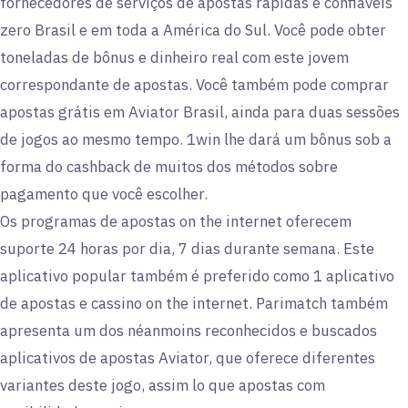
fornecedores de serviços de apostas rápidas e confiáveis
zero Brasil e em toda a América do Sul. Você pode obter
toneladas de bônus e dinheiro real com este jovem
correspondante de apostas. Você também pode comprar
apostas grátis em Aviator Brasil, ainda para duas sessões
de jogos ao mesmo tempo. 1win lhe dará um bônus sob a
forma do cashback de muitos dos métodos sobre
pagamento que você escolher.
Os programas de apostas on the internet oferecem
suporte 24 horas por dia, 7 dias durante semana. Este
aplicativo popular também é preferido como 1 aplicativo
de apostas e cassino on the internet. Parimatch também
apresenta um dos néanmoins reconhecidos e buscados
aplicativos de apostas Aviator, que oferece diferentes
variantes deste jogo, assim lo que apostas com