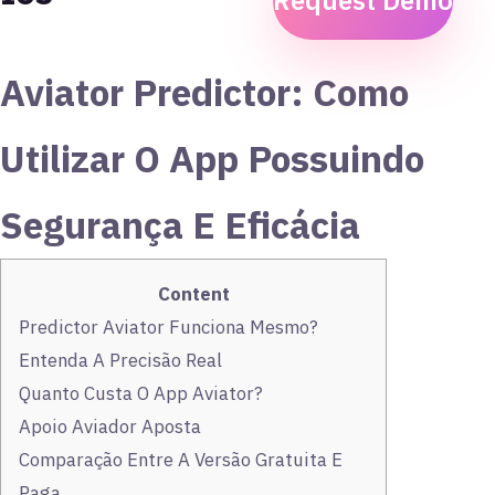
Request Demo
Aviator Predictor: Como
Utilizar O App Possuindo
Segurança E Eficácia
Content
Predictor Aviator Funciona Mesmo?
Entenda A Precisão Real
Quanto Custa O App Aviator?
Apoio Aviador Aposta
Comparação Entre A Versão Gratuita E
Paga