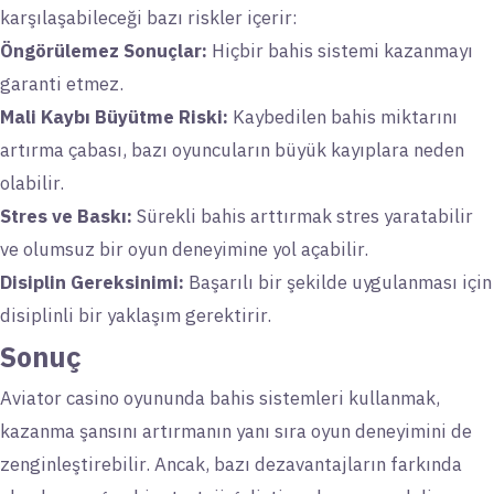
karşılaşabileceği bazı riskler içerir:
Öngörülemez Sonuçlar:
Hiçbir bahis sistemi kazanmayı
garanti etmez.
Mali Kaybı Büyütme Riski:
Kaybedilen bahis miktarını
artırma çabası, bazı oyuncuların büyük kayıplara neden
olabilir.
Stres ve Baskı:
Sürekli bahis arttırmak stres yaratabilir
ve olumsuz bir oyun deneyimine yol açabilir.
Disiplin Gereksinimi:
Başarılı bir şekilde uygulanması için
disiplinli bir yaklaşım gerektirir.
Sonuç
Aviator casino oyununda bahis sistemleri kullanmak,
kazanma şansını artırmanın yanı sıra oyun deneyimini de
zenginleştirebilir. Ancak, bazı dezavantajların farkında