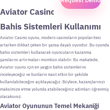
Request Demo
Aviator Casino Oyununda
Bahis Sistemleri Kullanımı
Aviator Casino oyunu, modern casinoların popülaritesi
artarken dikkat çeken bir şansa dayalı oyundur. Bu oyunda
bahis sistemleri kullanarak oyuncuların kazanma
şanslarını artırmaları mümkün olabilir. Bu makalede,
Aviator oyunu için en yaygın bahis sistemlerini
inceleyeceğiz ve bunların nasıl etkin bir şekilde
kullanılabileceğini açıklayacağız. Böylece, kazançlarınızı
maksimize etme yolunda atabileceğiniz adımları öğrenmiş
olacaksınız.
Aviator Oyununun Temel Mekaniği