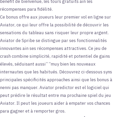
benefit de bienvenue, les tours gratuits ain les
récompenses para fidélité.
Ce bonus offre aux joueurs leur premier vol en ligne sur
Aviator, ce qui leur offre la possibilité de découvrir les
sensations du tableau sans risquer leur propre argent.
Aviator de Spribe se distingue par ses fonctionnalités
innovantes ain ses récompenses attractives. Ce jeu de
crash combine simplicité, rapidité et potentiel de gains
élevés, séduisant aussi” “muy bien les nouveaux
internautes que les habitués. Découvrez ci-dessous syns
principales spécificités approaches ainsi que les bonus à
nenni pas manquer. Aviator predictor est el logiciel qui
peut prédire le résultat entre ma prochaine spiel du jeu
Aviator. Il peut les joueurs aider à empater vos chances
para gagner et à remporter gros.