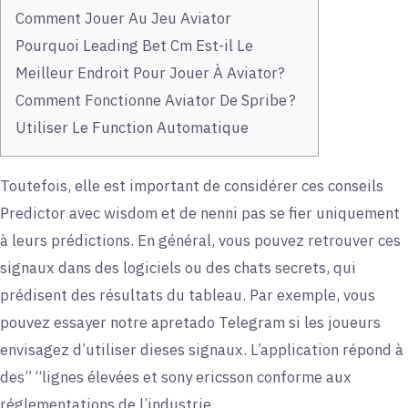
Comment Jouer Au Jeu Aviator
Pourquoi Leading Bet Cm Est-il Le
Meilleur Endroit Pour Jouer À Aviator?
Comment Fonctionne Aviator De Spribe ?
Utiliser Le Function Automatique
Toutefois, elle est important de considérer ces conseils
Predictor avec wisdom et de nenni pas se fier uniquement
à leurs prédictions. En général, vous pouvez retrouver ces
signaux dans des logiciels ou des chats secrets, qui
prédisent des résultats du tableau. Par exemple, vous
pouvez essayer notre apretado Telegram si les joueurs
envisagez d’utiliser dieses signaux. L’application répond à
des” “lignes élevées et sony ericsson conforme aux
réglementations de l’industrie.