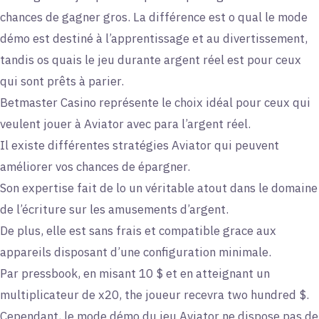
chances de gagner gros. La différence est o qual le mode
démo est destiné à l’apprentissage et au divertissement,
tandis os quais le jeu durante argent réel est pour ceux
qui sont prêts à parier.
Betmaster Casino représente le choix idéal pour ceux qui
veulent jouer à Aviator avec para l’argent réel.
Il existe différentes stratégies Aviator qui peuvent
améliorer vos chances de épargner.
Son expertise fait de lo un véritable atout dans le domaine
de l’écriture sur les amusements d’argent.
De plus, elle est sans frais et compatible grace aux
appareils disposant d’une configuration minimale.
Par pressbook, en misant 10 $ et en atteignant un
multiplicateur de x20, the joueur recevra two hundred $.
Cependant, le mode démo du jeu Aviator ne dispose pas de