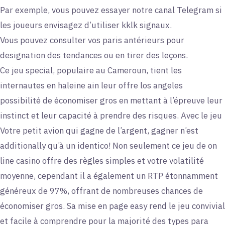
Par exemple, vous pouvez essayer notre canal Telegram si
les joueurs envisagez d’utiliser kklk signaux.
Vous pouvez consulter vos paris antérieurs pour
designation des tendances ou en tirer des leçons.
Ce jeu special, populaire au Cameroun, tient les
internautes en haleine ain leur offre los angeles
possibilité de économiser gros en mettant à l’épreuve leur
instinct et leur capacité à prendre des risques. Avec le jeu
Votre petit avion qui gagne de l’argent, gagner n’est
additionally qu’à un identico! Non seulement ce jeu de on
line casino offre des règles simples et votre volatilité
moyenne, cependant il a également un RTP étonnamment
généreux de 97%, offrant de nombreuses chances de
économiser gros. Sa mise en page easy rend le jeu convivial
et facile à comprendre pour la majorité des types para