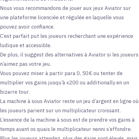
Nous vous recommandons de jouer aux jeux Aviator sur
une plateforme licenciée et régulée en laquelle vous
pouvez avoir confiance.
C’est parfait put les joueurs recherchant une expérience
ludique et accessible.
De plus, il suggest des alternatives à Aviator si les joueurs
n’aimez pas votre jeu.
Vous pouvez miser à partir para 0, 50 € ou tenter de
multiplier vos gains jusqu’à x200 ou additionally en un
bizarre tour.
La machine à sous Aviator reste un jeu d’argent en ligne où
les joueurs parient sur un multiplicateur croissant.
L’essence de la machine à sous est de prendre vos gains à
temps avant os quais le multiplicateur nenni s’effondre.
Plus les joueurs attendez, plus des gains sont élevés, mais