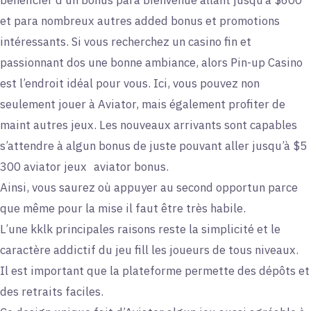
et para nombreux autres added bonus et promotions
intéressants. Si vous recherchez un casino fin et
passionnant dos une bonne ambiance, alors Pin-up Casino
est l’endroit idéal pour vous. Ici, vous pouvez non
seulement jouer à Aviator, mais également profiter de
maint autres jeux. Les nouveaux arrivants sont capables
s’attendre à algun bonus de juste pouvant aller jusqu’à $5
300
aviator jeux aviator bonus
.
Ainsi, vous saurez où appuyer au second opportun parce
que même pour la mise il faut être très habile.
L’une kklk principales raisons reste la simplicité et le
caractère addictif du jeu fill les joueurs de tous niveaux.
Il est important que la plateforme permette des dépôts et
des retraits faciles.