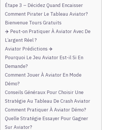
Étape 3 – Décidez Quand Encaisser
Comment Pirater Le Tableau Aviator?
Bienvenue Tours Gratuits
✈️ Peut-on Pratiquer À Aviator Avec De
L’argent Réel ?
Aviator Prédictions ✈️
Pourquoi Le Jeu Aviator Est-il Si En
Demande?
Comment Jouer À Aviator En Mode
Démo?
Conseils Généraux Pour Choisir Une
Stratégie Au Tableau De Crash Aviator
Comment Pratiquer À Aviator Démo?
Quelle Stratégie Essayer Pour Gagner
Sur Aviator?