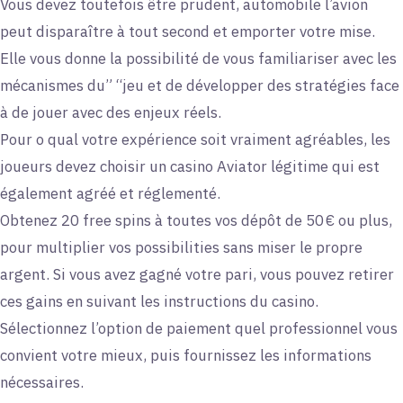
Vous devez toutefois être prudent, automobile l’avion
peut disparaître à tout second et emporter votre mise.
Elle vous donne la possibilité de vous familiariser avec les
mécanismes du” “jeu et de développer des stratégies face
à de jouer avec des enjeux réels.
Pour o qual votre expérience soit vraiment agréables, les
joueurs devez choisir un casino Aviator légitime qui est
également agréé et réglementé.
Obtenez 20 free spins à toutes vos dépôt de 50 € ou plus,
pour multiplier vos possibilities sans miser le propre
argent. Si vous avez gagné votre pari, vous pouvez retirer
ces gains en suivant les instructions du casino.
Sélectionnez l’option de paiement quel professionnel vous
convient votre mieux, puis fournissez les informations
nécessaires.