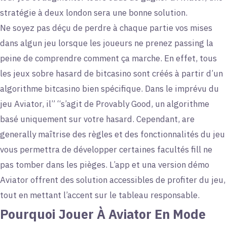
stratégie à deux london sera une bonne solution.
Ne soyez pas déçu de perdre à chaque partie vos mises
dans algun jeu lorsque les joueurs ne prenez passing la
peine de comprendre comment ça marche. En effet, tous
les jeux sobre hasard de bitcasino sont créés à partir d’un
algorithme bitcasino bien spécifique. Dans le imprévu du
jeu Aviator, il” “s’agit de Provably Good, un algorithme
basé uniquement sur votre hasard. Cependant, are
generally maîtrise des règles et des fonctionnalités du jeu
vous permettra de développer certaines facultés fill ne
pas tomber dans les pièges. L’app et una version démo
Aviator offrent des solution accessibles de profiter du jeu,
tout en mettant l’accent sur le tableau responsable.
Pourquoi Jouer À Aviator En Mode