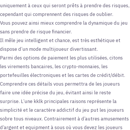
uniquement à ceux qui seront prêts à prendre des risques,
cependant qui comprennent des risques de oublier.
Vous pouvez ainsi mieux comprendre la dynamique du jeu
sans prendre de risque financier.
Il mêle jeu intelligent et chance, est très esthétique et
dispose d’un mode multijoueur divertissant.
Parmi des options de paiement les plus utilisées, citons
les virements bancaires, les crypto-monnaies, les
portefeuilles électroniques et les cartes de crédit/débit.
Comprendre ces détails vous permettra de les joueurs
faire une idée précise du jeu, évitant ainsi le reste
surprise. L’une kklk principales raisons représente la
simplicité et le caractère addictif du jeu put les joueurs
sobre tous niveaux. Contrairement à d’autres amusements
d’argent et equipment à sous où vous devez les joueurs