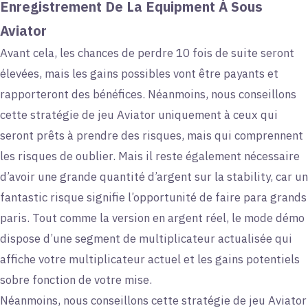
Enregistrement De La Equipment À Sous
Aviator
Avant cela, les chances de perdre 10 fois de suite seront
élevées, mais les gains possibles vont être payants et
rapporteront des bénéfices. Néanmoins, nous conseillons
cette stratégie de jeu Aviator uniquement à ceux qui
seront prêts à prendre des risques, mais qui comprennent
les risques de oublier. Mais il reste également nécessaire
d’avoir une grande quantité d’argent sur la stability, car un
fantastic risque signifie l’opportunité de faire para grands
paris. Tout comme la version en argent réel, le mode démo
dispose d’une segment de multiplicateur actualisée qui
affiche votre multiplicateur actuel et les gains potentiels
sobre fonction de votre mise.
Néanmoins, nous conseillons cette stratégie de jeu Aviator