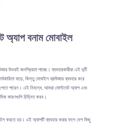
বেট অ্যাপ বনাম মোবাইল
জার উভয়ই জনপ্রিয়তা পাচ্ছে। ব্যবহারকারীরা এই দুটি
র্যকারিতা বাড়ে, কিন্তু মোবাইল ব্রাউজার ব্যবহার করে
 পেতে পারেন। এই নিবন্ধে, আমরা মোস্টবেট অ্যাপ এবং
াথমিক কারণগুলি চিহ্নিত করব।
্টল করতে হয়। এই অ্যাপটি ব্যবহার করার ফলে বেশ কিছু