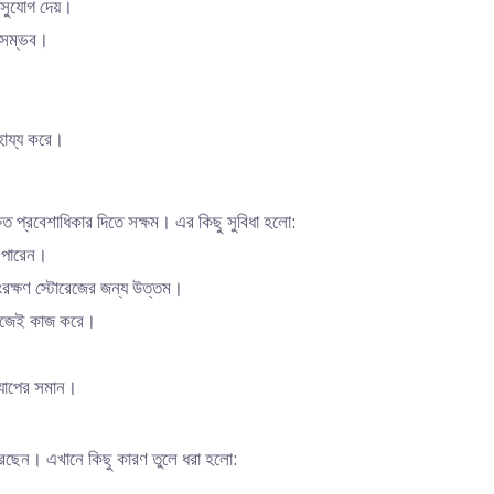
 সুযোগ দেয়।
া সম্ভব।
হায্য করে।
ত প্রবেশাধিকার দিতে সক্ষম। এর কিছু সুবিধা হলো:
ে পারেন।
ংরক্ষণ স্টোরেজের জন্য উত্তম।
হজেই কাজ করে।
্যাপের সমান।
াচন করছেন। এখানে কিছু কারণ তুলে ধরা হলো: