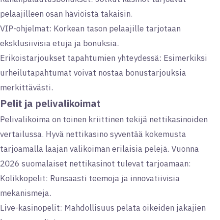
pelaajilleen osan häviöistä takaisin.
VIP-ohjelmat: Korkean tason pelaajille tarjotaan
eksklusiivisia etuja ja bonuksia.
Erikoistarjoukset tapahtumien yhteydessä: Esimerkiksi
urheilutapahtumat voivat nostaa bonustarjouksia
merkittävästi.
Pelit ja pelivalikoimat
Pelivalikoima on toinen kriittinen tekijä nettikasinoiden
vertailussa. Hyvä nettikasino syventää kokemusta
tarjoamalla laajan valikoiman erilaisia pelejä. Vuonna
2026 suomalaiset nettikasinot tulevat tarjoamaan:
Kolikkopelit: Runsaasti teemoja ja innovatiivisia
mekanismeja.
Live-kasinopelit: Mahdollisuus pelata oikeiden jakajien