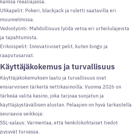
kanssa reaaliajassa.
Uhkapelit: Pokeri, blackjack ja ruletti saatavilla eri
muunnelmissa.
Vedonlyönti: Mahdollisuus lyödä vetoa eri urheilulajeista
ja tapahtumista.
Erikoispelit: Innovatiiviset pelit, kuten bingo ja
raaputusarvat.
Käyttäjäkokemus ja turvallisuus
Käyttäjäkokemuksen laatu ja turvallisuus ovat
ensiarvoisen tärkeitä nettikasinoilla. Vuonna 2026 on
tärkeää valita kasino, joka tarjoaa suojatun ja
käyttäjäystävällisen alustan. Pelaajien on hyvä tarkastella
seuraavia seikkoja:
SSL-salaus: Varmentaa, että henkilökohtaiset tiedot
pysyvät turvassa.