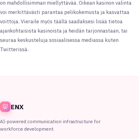
on mahdollisimman miellyttävää. Oikean kasinon valinta
voi merkittävästi parantaa pelikokemusta ja kasvattaa
voittoja. Vieraile myös
täällä
saadaksesi lisää tietoa
ajankohtaisista kasinoista ja heidän tarjonnastaan, tai
seuraa keskusteluja sosiaalisessa mediassa kuten
Twitterissä
.
ENX
AI-powered communication infrastructure for
workforce development.