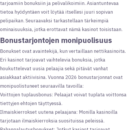
tarjoamiin bonuksiin ja pelivalikoimiin. Asiantuntevaa
tietoa hyödyntäen voit löytää itsellesi juuri sopivan
pelipaikan. Seuraavaksi tarkastellaan tärkeimpiä
ominaisuuksia, jotka erottavat nämä kasinot toisistaan.
Bonustarjontojen monipuolisuus
Bonukset ovat avaintekijä, kun vertaillaan nettikasinoita.
Eri kasinot tarjoavat vaihtelevia bonuksia, jotka
houkuttelevat uusia pelaajia sekä pitävät vanhat
asiakkaat aktiivisina. Vuonna 2026 bonustarjonnat ovat
monipuolistuneet seuraavilla tavoilla:
Voittojen tuplausbonus: Pelaajat voivat tuplata voittonsa
tiettyjen ehtojen täyttyessä.
Ilmaiskierrokset uutena pelaajana: Monilla kasinoilla
tarjotaan ilmaiskierroksia suosituissa peleissä.
Rahanpalautusbonukset: Jotkut kasinot tarjoavat