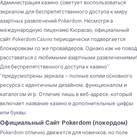
Администрация казино советует воспользоваться
зеркалом для беспрепятственного доступа к миру
азартных развлечений Pokerdom. Несмотря а
международную лицензию Кюрасао, официальный
сайт Pokerdom Casino периодически подвергается
блокировкам со же провайдеров. Однако как не повод
расставаться с любимыми азартными развлечениями!
Для беспрепятственного доступа к казино”
“предусмотрены зеркала – полные копии основного
ресурса с идентичным дизайном, функционалом и
каталогом игр. Отличие лишь в веб-адресе, который
включает название казино и дополнительные цифры
или буквы.
Официальный Сайт Pokerdom (покердом)
Pokerdom отлично движется для новичков, но поле