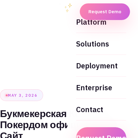
Request Demo
Platform
Solutions
Deployment
Enterprise
MAY 3, 2026
Contact
Букмекерская Контора
Покердом официальным
Сайт