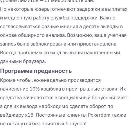
уровне лимитов — от микро вплоть хай.
Но некоторые юзеры отмечают задержки в выплатах
и медленную работу службы поддержки. Важно
согласовываться разные мнения а делать выводы в
основе обширного анализа. Возможно, ваша учетная
запись была заблокирована или приостановлена.
Всегда проблемы со вход вызваны накопленными
данными браузера.
Программа преданность
Кроме чтобы, еженедельно производится
начисление 10% кэшбэка в проигрышные ставки. Их
средства зачисляются в специальный бонусный счет,
а для их вывода необходимо сделать оборот по
вейджеру х15. Постоянные клиенты Pokerdom также
не останутся без приятных бонусов!