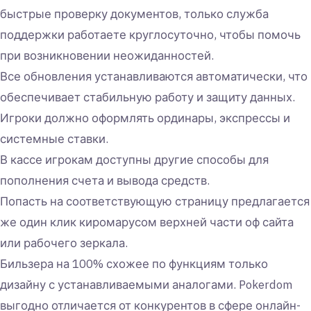
быстрые проверку документов, только служба
поддержки работаете круглосуточно, чтобы помочь
при возникновении неожиданностей.
Все обновления устанавливаются автоматически, что
обеспечивает стабильную работу и защиту данных.
Игроки должно оформлять ординары, экспрессы и
системные ставки.
В кассе игрокам доступны другие способы для
пополнения счета и вывода средств.
Попасть на соответствующую страницу предлагается
же один клик киромарусом верхней части оф сайта
или рабочего зеркала.
Бильзера на 100% схожее по функциям только
дизайну с устанавливаемыми аналогами. Pokerdom
выгодно отличается от конкурентов в сфере онлайн-