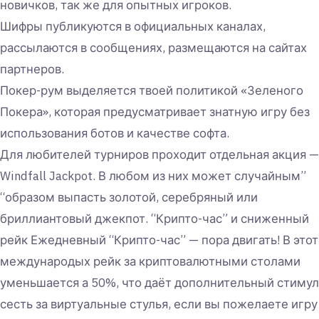
новичков, так же для опытных игроков.
Шифры публикуются в официальных каналах,
рассылаются в сообщениях, размещаются на сайтах
партнеров.
Покер-рум выделяется твоей политикой «Зеленого
Покера», которая предусматривает знатную игру без
использования ботов и качестве софта.
Для любителей турниров проходит отдельная акция —
Windfall Jackpot. В любом из них может случайным”
“образом выпасть золотой, серебряный или
бриллиантовый джекпот. “Крипто-час” и сниженный
рейк Ежедневный “Крипто-час” — пора двигать! В этот
международых рейк за криптовалютными столами
уменьшается а 50%, что даёт дополнительный стимул
сесть за виртуальные стулья, если вы пожелаете игру