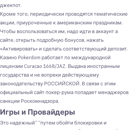
джекпот.
Кроме того, периодически проводятся тематические
акции, приуроченные к американским праздникам.
Чтобы воспользоваться им, надо идти в аккаунт а
сайте, открыть подробную бонусов, нажать
«Активировать» и сделать соответствующий депозит.
Казино Pokerdom работает по международной
лицензии Curacao 1668/JAZ. Выдана иностранным
государства и не вопреки действующему
законодательству РОССИЙСКОЙ. В связи с этим
официальный сайт покер-рума попадает менаджеров
санкции Роскомнадзора.
Игры и Провайдеры
Это надежный” “путем обойти блокировки и