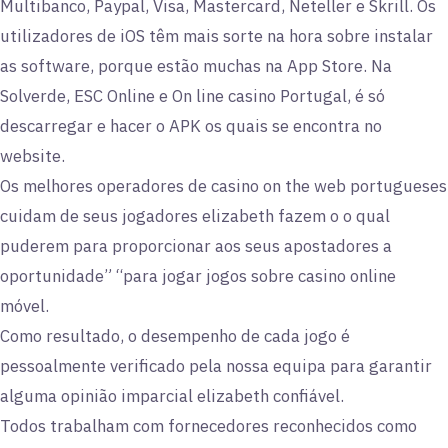
Multibanco, Paypal, Visa, Mastercard, Neteller e Skrill. Os
utilizadores de iOS têm mais sorte na hora sobre instalar
as software, porque estão muchas na App Store. Na
Solverde, ESC Online e On line casino Portugal, é só
descarregar e hacer o APK os quais se encontra no
website.
Os melhores operadores de casino on the web portugueses
cuidam de seus jogadores elizabeth fazem o o qual
puderem para proporcionar aos seus apostadores a
oportunidade” “para jogar jogos sobre casino online
móvel.
Como resultado, o desempenho de cada jogo é
pessoalmente verificado pela nossa equipa para garantir
alguma opinião imparcial elizabeth confiável.
Todos trabalham com fornecedores reconhecidos como