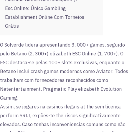
Esc Online: Único Gambling
Establishment Online Com Torneios
Grátis
O Solverde lidera apresentando 3. 000+ games, seguido
pelo Betano (2. 300+) elizabeth ESC Online (1. 700+). O
ESC destaca-se pelas 100+ slots exclusivas, enquanto o
Betano inclui crash games modernos como Aviator. Todos
trabalham com fornecedores reconhecidos como
Netentertainment, Pragmatic Play elizabeth Evolution
Gaming.
Assim, se jogares na casinos ilegais at the sem licença
perform SRIJ, expões-te the riscos significativamente
elevados. Caso tenhas inconveniencias comuns como não