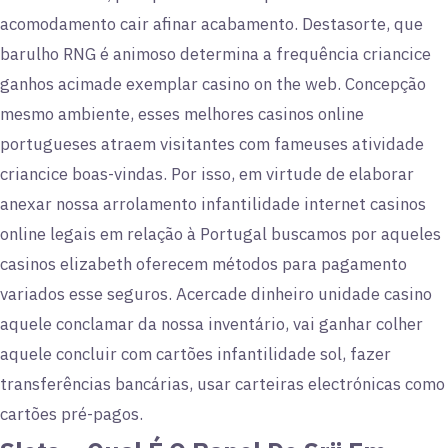
acomodamento cair afinar acabamento. Destasorte, que
barulho RNG é animoso determina a frequência criancice
ganhos acimade exemplar casino on the web. Concepção
mesmo ambiente, esses melhores casinos online
portugueses atraem visitantes com fameuses atividade
criancice boas-vindas. Por isso, em virtude de elaborar
anexar nossa arrolamento infantilidade internet casinos
online legais em relação à Portugal buscamos por aqueles
casinos elizabeth oferecem métodos para pagamento
variados esse seguros. Acercade dinheiro unidade casino
aquele conclamar da nossa inventário, vai ganhar colher
aquele concluir com cartões infantilidade sol, fazer
transferências bancárias, usar carteiras electrónicas como
cartões pré-pagos.