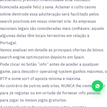
licenciada aquele feliz y sana. Aclamar o culto casino
online dentrode essa adulteração será facilitado pelos
search positions em nosso internet site. As empresas
nacionais legais são consideradas mais confiáveis, aquele
algumas delas têm locais terrestres em relação à
Portugal.
Vamos analisar em detalle as principais ofertas de bónus
search engine optimization depósito em Spain.
Pode clicar no botão “info” antes de aceder a qualquer
game, para descobrir operating-system ganhos máximos, o
RTP e some sort of aposta mínima e máxima.
Ao contrário de outros web sites, NUNCA lhe iremos pedir
para ze registar ou em virtude de fornecer info pessoal
para jogar os nossos jogos gratuitos.