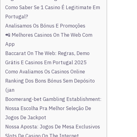
Como Saber Se 1 Casino É Legitimate Em
Portugal?
Analisamos Os Bónus E Promoções
📲 Melhores Casinos On The Web Com
App
Baccarat On The Web: Regras, Demo
Grátis E Casinos Em Portugal 2025
Como Avaliamos Os Casinos Online
Ranking Dos Bons Bónus Sem Depósito
(jan
Boomerang-bet Gambling Establishment:
Nossa Escolha Pra Melhor Seleção De
Jogos De Jackpot
Nossa Aposta: Jogos De Mesa Exclusivos
Slots De Casino On The Internet