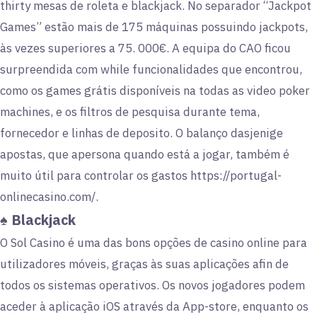
thirty mesas de roleta e blackjack. No separador “Jackpot
Games” estão mais de 175 máquinas possuindo jackpots,
às vezes superiores a 75. 000€. A equipa do CAO ficou
surpreendida com while funcionalidades que encontrou,
como os games grátis disponíveis na todas as video poker
machines, e os filtros de pesquisa durante tema,
fornecedor e linhas de deposito. O balanço dasjenige
apostas, que apersona quando está a jogar, também é
muito útil para controlar os gastos
https://portugal-
onlinecasino.com/
.
♠️ Blackjack
O Sol Casino é uma das bons opções de casino online para
utilizadores móveis, graças às suas aplicações afin de
todos os sistemas operativos. Os novos jogadores podem
aceder à aplicação iOS através da App-store, enquanto os