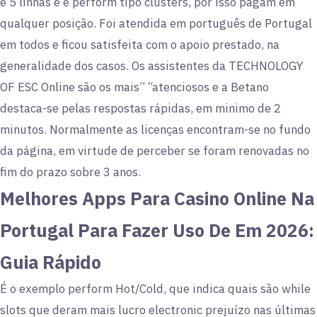
e 5 linhas e é perform tipo clusters, por isso pagam em
qualquer posição. Foi atendida em português de Portugal
em todos e ficou satisfeita com o apoio prestado, na
generalidade dos casos. Os assistentes da TECHNOLOGY
OF ESC Online são os mais” “atenciosos e a Betano
destaca-se pelas respostas rápidas, em minimo de 2
minutos. Normalmente as licenças encontram-se no fundo
da página, em virtude de perceber se foram renovadas no
fim do prazo sobre 3 anos.
Melhores Apps Para Casino Online Na
Portugal Para Fazer Uso De Em 2026:
Guia Rápido
É o exemplo perform Hot/Cold, que indica quais são while
slots que deram mais lucro electronic prejuízo nas últimas