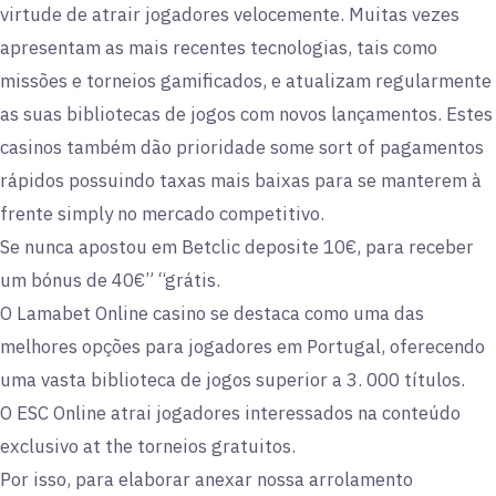
virtude de atrair jogadores velocemente. Muitas vezes
apresentam as mais recentes tecnologias, tais como
missões e torneios gamificados, e atualizam regularmente
as suas bibliotecas de jogos com novos lançamentos. Estes
casinos também dão prioridade some sort of pagamentos
rápidos possuindo taxas mais baixas para se manterem à
frente simply no mercado competitivo.
Se nunca apostou em Betclic deposite 10€, para receber
um bónus de 40€” “grátis.
O Lamabet Online casino se destaca como uma das
melhores opções para jogadores em Portugal, oferecendo
uma vasta biblioteca de jogos superior a 3. 000 títulos.
O ESC Online atrai jogadores interessados na conteúdo
exclusivo at the torneios gratuitos.
Por isso, para elaborar anexar nossa arrolamento