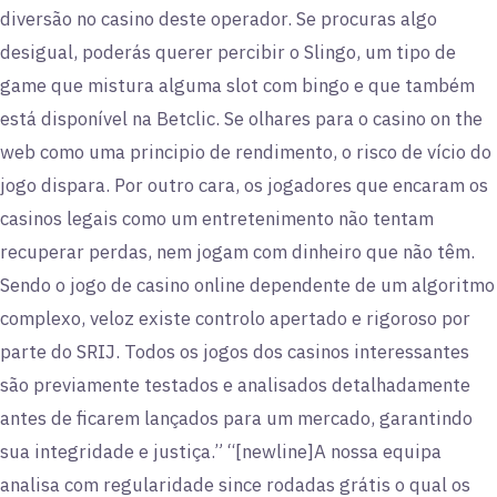
diversão no casino deste operador. Se procuras algo
desigual, poderás querer percibir o Slingo, um tipo de
game que mistura alguma slot com bingo e que também
está disponível na Betclic. Se olhares para o casino on the
web como uma principio de rendimento, o risco de vício do
jogo dispara. Por outro cara, os jogadores que encaram os
casinos legais como um entretenimento não tentam
recuperar perdas, nem jogam com dinheiro que não têm.
Sendo o jogo de casino online dependente de um algoritmo
complexo, veloz existe controlo apertado e rigoroso por
parte do SRIJ. Todos os jogos dos casinos interessantes
são previamente testados e analisados detalhadamente
antes de ficarem lançados para um mercado, garantindo
sua integridade e justiça.” “[newline]A nossa equipa
analisa com regularidade since rodadas grátis o qual os