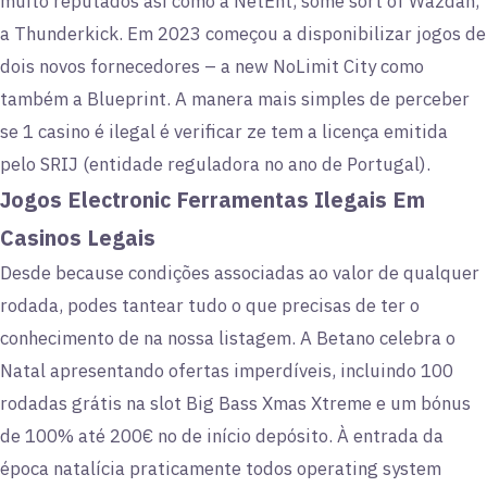
muito reputados asi como a NetEnt, some sort of Wazdan,
a Thunderkick. Em 2023 começou a disponibilizar jogos de
dois novos fornecedores – a new NoLimit City como
também a Blueprint. A manera mais simples de perceber
se 1 casino é ilegal é verificar ze tem a licença emitida
pelo SRIJ (entidade reguladora no ano de Portugal).
Jogos Electronic Ferramentas Ilegais Em
Casinos Legais
Desde because condições associadas ao valor de qualquer
rodada, podes tantear tudo o que precisas de ter o
conhecimento de na nossa listagem. A Betano celebra o
Natal apresentando ofertas imperdíveis, incluindo 100
rodadas grátis na slot Big Bass Xmas Xtreme e um bónus
de 100% até 200€ no de início depósito. À entrada da
época natalícia praticamente todos operating system