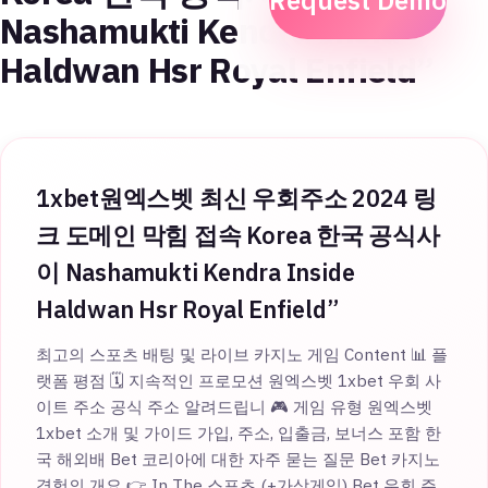
Request Demo
Nashamukti Kendra Inside
Haldwan Hsr Royal Enfield”
1xbet원엑스벳 최신 우회주소 2024 링
크 도메인 막힘 접속 Korea 한국 공식사
이 Nashamukti Kendra Inside
Haldwan Hsr Royal Enfield”
최고의 스포츠 배팅 및 라이브 카지노 게임 Content 📊 플
랫폼 평점 🗓️ 지속적인 프로모션 원엑스벳 1xbet 우회 사
이트 주소 공식 주소 알려드립니 🎮 게임 유형 원엑스벳
1xbet 소개 및 가이드 가입, 주소, 입출금, 보너스 포함 한
국 해외배 Bet 코리아에 대한 자주 묻는 질문 Bet 카지노
경험의 개요 👉 In The 스포츠 (+가상게임) Bet 우회 주