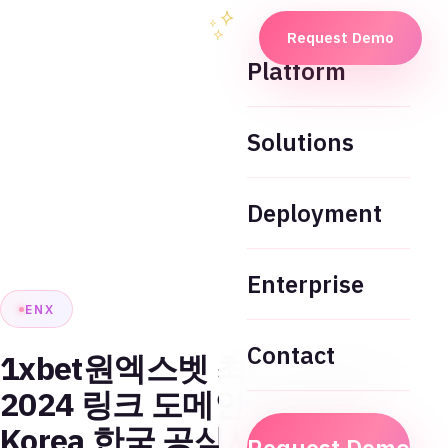
Request Demo
Platform
Solutions
Deployment
Enterprise
ENX
Contact
1xbet원엑스벳 최신 우회주소
2024 링크 도메인 막힘 접속
Korea 한국 공식사이