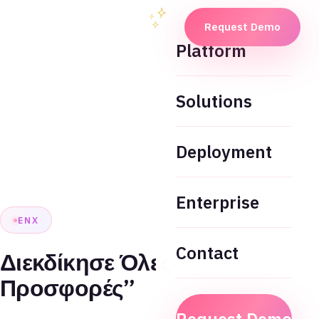
Request Demo
Platform
Solutions
Deployment
Enterprise
ENX
Contact
Διεκδίκησε Όλες Τις
Προσφορές”