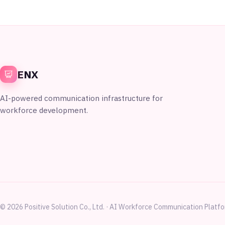
ENX
AI-powered communication infrastructure for
workforce development.
© 2026 Positive Solution Co., Ltd. · AI Workforce Communication Platfo