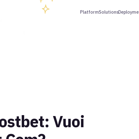
Platform
Solutions
Deployme
ostbet: Vuoi