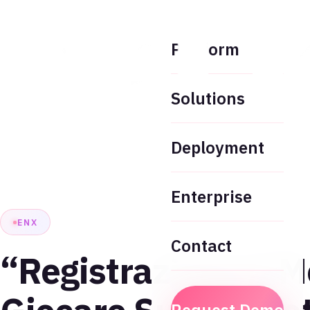
Platform
Solutions
Deployment
Enterprise
ENX
Contact
“Registrazione A M