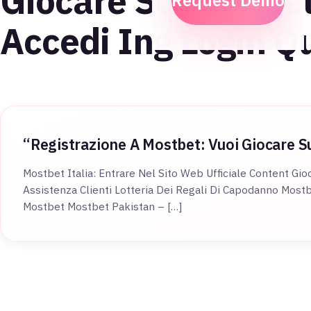
Giocare Su Mostbe
Request Demo
Accedi Ing Login Q
“Registrazione A Mostbet: Vuoi Giocare S
Mostbet Italia: Entrare Nel Sito Web Ufficiale Content G
Assistenza Clienti Lotteria Dei Regali Di Capodanno Mostbet
Mostbet Mostbet Pakistan – […]