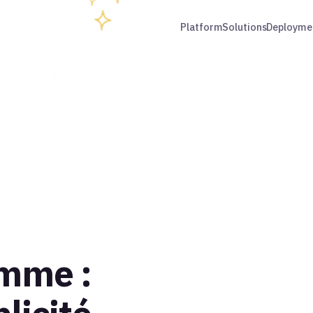
Platform
Solutions
Deployme
mme :