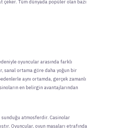
kkat çeker. Tüm dünyada popüler olan bazı
nedeniyle oyuncular arasında farklı
r, sanal ortama göre daha yoğun bir
ybedenlerle aynı ortamda, gerçek zamanlı
asinoların en belirgin avantajlarından
i, sunduğu atmosferdir. Casinolar
ıştır. Oyuncular, oyun masaları etrafında