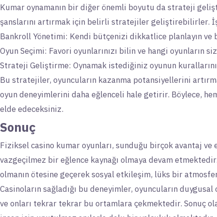
Kumar oynamanın bir diğer önemli boyutu da strateji geliş
şanslarını artırmak için belirli stratejiler geliştirebilirler. 
Bankroll Yönetimi: Kendi bütçenizi dikkatlice planlayın ve 
Oyun Seçimi: Favori oyunlarınızı bilin ve hangi oyunların si
Strateji Geliştirme: Oynamak istediğiniz oyunun kurallarını 
Bu stratejiler, oyuncuların kazanma potansiyellerini artır
oyun deneyimlerini daha eğlenceli hale getirir. Böylece, 
elde edeceksiniz.
Sonuç
Fiziksel casino kumar oyunları, sunduğu birçok avantaj ve e
vazgeçilmez bir eğlence kaynağı olmaya devam etmektedir. 
olmanın ötesine geçerek sosyal etkileşim, lüks bir atmosfe
Casinoların sağladığı bu deneyimler, oyuncuların duygusal
ve onları tekrar tekrar bu ortamlara çekmektedir. Sonuç ol