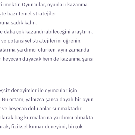
tirmektir. Oyuncular, oyunları kazanma
İşte bazı temel stratejiler:
buna sadık kalın.
ze daha çok kazandırabileceğini araştırın.
ve potansiyel stratejilerini öğrenin.
malarına yardımcı olurken, aynı zamanda
hem heyecan duyacak hem de kazanma şansı
şsiz deneyimler ile oyuncular için
Bu ortam, yalnızca şansa dayalı bir oyun
r ve heyecan dolu anlar sunmaktadır.
 olarak bağ kurmalarına yardımcı olmakta
arak, fiziksel kumar deneyimi, birçok