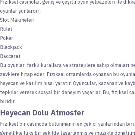
Fiziksel casinolar, geniş ve çeşitli oyun yelpazeleri ile di
oyunlar şunlardır:
Slot Makineleri
Rulet
Poker
Blackjack
Baccarat
Bu oyunlar, farklı kurallara ve stratejilere sahip olmaları 
zevklere hitap eder. Fiziksel ortamlarda oynanan bu oyunla
heyecan ve katılım hissi yaratır. Oyuncular, kazanan ve ka
tepkiler vererek sosyal bir deneyim yaşarlar. Bu, fiziksel c
biridir.
Heyecan Dolu Atmosfer
Fiziksel bir casinoda bulunmanın en çekici yanlarından bir
genellikle lüks bir şekilde tasarlanmış ve müzikle donatılm