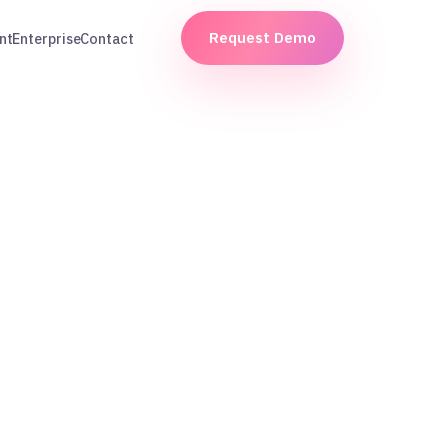
Request Demo
nt
Enterprise
Contact