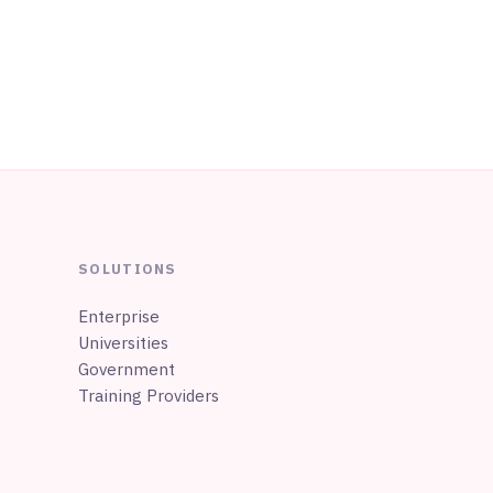
SOLUTIONS
Enterprise
Universities
Government
Training Providers