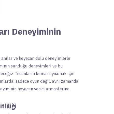
arı Deneyiminin
z anılar ve heyecan dolu deneyimlerle
amının sunduğu deneyimleri ve bu
deceğiz. İnsanların kumar oynamak için
tamlarda, sadece oyun değil, aynı zamanda
neyiminin heyecan verici atmosferine,
liliği