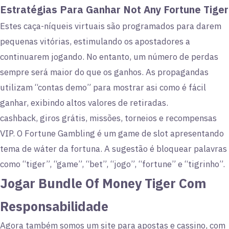
Estratégias Para Ganhar Not Any Fortune Tiger
Estes caça-níqueis virtuais são programados para darem
pequenas vitórias, estimulando os apostadores a
continuarem jogando. No entanto, um número de perdas
sempre será maior do que os ganhos. As propagandas
utilizam “contas demo” para mostrar asi como é fácil
ganhar, exibindo altos valores de retiradas.
cashback, giros grátis, missões, torneios e recompensas
VIP. O Fortune Gambling é um game de slot apresentando
tema de wáter da fortuna. A sugestão é bloquear palavras
como “tiger”, “game”, “bet”, “jogo”, “fortune” e “tigrinho”.
Jogar Bundle Of Money Tiger Com
Responsabilidade
Agora também somos um site para apostas e cassino, com