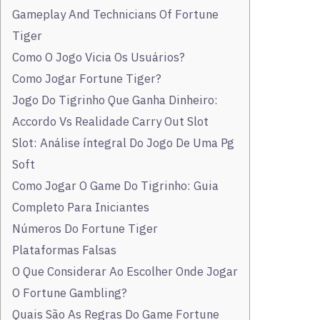
Gameplay And Technicians Of Fortune
Tiger
Como O Jogo Vicia Os Usuários?
Como Jogar Fortune Tiger?
Jogo Do Tigrinho Que Ganha Dinheiro:
Accordo Vs Realidade Carry Out Slot
Slot: Análise íntegral Do Jogo De Uma Pg
Soft
Como Jogar O Game Do Tigrinho: Guia
Completo Para Iniciantes
Números Do Fortune Tiger
Plataformas Falsas
O Que Considerar Ao Escolher Onde Jogar
O Fortune Gambling?
Quais São As Regras Do Game Fortune