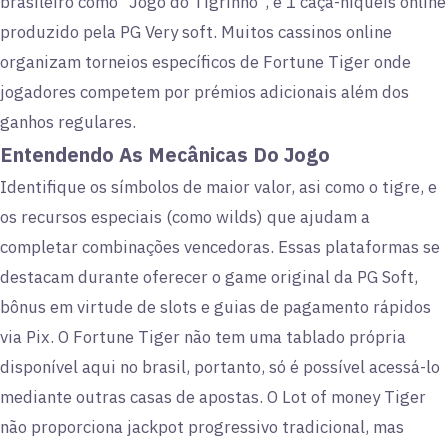
brasileiro como “Jogo do Tigrinho”, é 1 caça-níqueis online
produzido pela PG Very soft. Muitos cassinos online
organizam torneios específicos de Fortune Tiger onde
jogadores competem por prémios adicionais além dos
ganhos regulares.
Entendendo As Mecânicas Do Jogo
Identifique os símbolos de maior valor, asi como o tigre, e
os recursos especiais (como wilds) que ajudam a
completar combinações vencedoras. Essas plataformas se
destacam durante oferecer o game original da PG Soft,
bônus em virtude de slots e guias de pagamento rápidos
via Pix. O Fortune Tiger não tem uma tablado própria
disponível aqui no brasil, portanto, só é possível acessá-lo
mediante outras casas de apostas. O Lot of money Tiger
não proporciona jackpot progressivo tradicional, mas