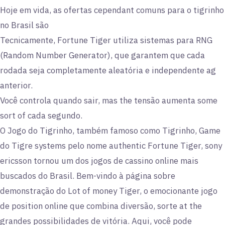
Hoje em vida, as ofertas cependant comuns para o tigrinho
no Brasil são
Tecnicamente, Fortune Tiger utiliza sistemas para RNG
(Random Number Generator), que garantem que cada
rodada seja completamente aleatória e independente ag
anterior.
Você controla quando sair, mas the tensão aumenta some
sort of cada segundo.
O Jogo do Tigrinho, também famoso como Tigrinho, Game
do Tigre systems pelo nome authentic Fortune Tiger, sony
ericsson tornou um dos jogos de cassino online mais
buscados do Brasil. Bem-vindo à página sobre
demonstração do Lot of money Tiger, o emocionante jogo
de position online que combina diversão, sorte at the
grandes possibilidades de vitória. Aqui, você pode