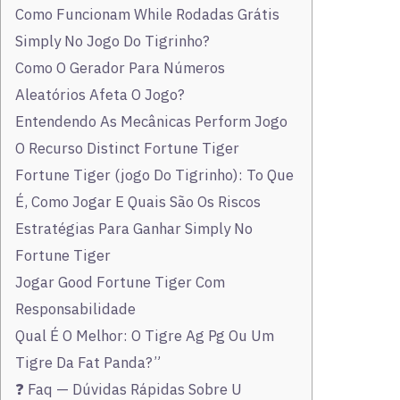
Como Funcionam While Rodadas Grátis
Simply No Jogo Do Tigrinho?
Como O Gerador Para Números
Aleatórios Afeta O Jogo?
Entendendo As Mecânicas Perform Jogo
O Recurso Distinct Fortune Tiger
Fortune Tiger (jogo Do Tigrinho): To Que
É, Como Jogar E Quais São Os Riscos
Estratégias Para Ganhar Simply No
Fortune Tiger
Jogar Good Fortune Tiger Com
Responsabilidade
Qual É O Melhor: O Tigre Ag Pg Ou Um
Tigre Da Fat Panda?”
❓ Faq — Dúvidas Rápidas Sobre U