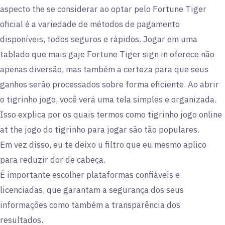
aspecto the se considerar ao optar pelo Fortune Tiger
oficial é a variedade de métodos de pagamento
disponíveis, todos seguros e rápidos. Jogar em uma
tablado que mais gaje Fortune Tiger sign in oferece não
apenas diversão, mas também a certeza para que seus
ganhos serão processados sobre forma eficiente. Ao abrir
o tigrinho jogo, você verá uma tela simples e organizada.
Isso explica por os quais termos como tigrinho jogo online
at the jogo do tigrinho para jogar são tão populares.
Em vez disso, eu te deixo u filtro que eu mesmo aplico
para reduzir dor de cabeça.
É importante escolher plataformas confiáveis e
licenciadas, que garantam a segurança dos seus
informações como também a transparência dos
resultados.