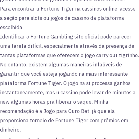
Para encontrar u Fortune Tiger na cassinos online, acesse
a seção para slots ou jogos de cassino da plataforma
escolhida.
Identificar o Fortune Gambling site oficial pode parecer
uma tarefa difícil, especialmente através da presença de
tantas plataformas que oferecem o jogo carry out tigrinho.
No entanto, existem algumas maneiras infalíveis de
garantir que você esteja jogando na mais interessante
plataforma Fortune Tiger. O jogo na si processa ganhos
instantaneamente, mas u cassino pode levar de minutos a
new algumas horas pra liberar o saque. Minha
recomendação é a Jogo para Ouro Bet, já que ela
proporciona torneio de Fortune Tiger com prêmios em
dinheiro.