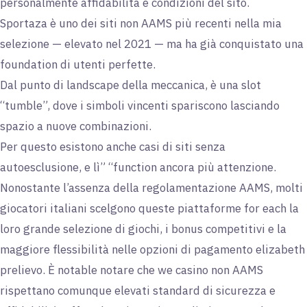
personalmente affidabilità e condizioni del sito.
Sportaza è uno dei siti non AAMS più recenti nella mia
selezione — elevato nel 2021 — ma ha già conquistato una
foundation di utenti perfette.
Dal punto di landscape della meccanica, è una slot
“tumble”, dove i simboli vincenti spariscono lasciando
spazio a nuove combinazioni.
Per questo esistono anche casi di siti senza
autoesclusione, e lì” “function ancora più attenzione.
Nonostante l’assenza della regolamentazione AAMS, molti
giocatori italiani scelgono queste piattaforme for each la
loro grande selezione di giochi, i bonus competitivi e la
maggiore flessibilità nelle opzioni di pagamento elizabeth
prelievo. È notable notare che we casino non AAMS
rispettano comunque elevati standard di sicurezza e