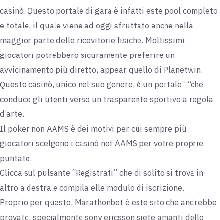
casinò. Questo portale di gara è infatti este pool completo
e totale, il quale viene ad oggi sfruttato anche nella
maggior parte delle ricevitorie fisiche. Moltissimi
giocatori potrebbero sicuramente preferire un
avvicinamento più diretto, appear quello di Planetwin.
Questo casinò, unico nel suo genere, è un portale” “che
conduce gli utenti verso un trasparente sportivo a regola
d’arte.
Il poker non AAMS è dei motivi per cui sempre più
giocatori scelgono i casinò not AAMS per votre proprie
puntate.
Clicca sul pulsante “Registrati” che di solito si trova in
altro a destra e compila elle modulo di iscrizione.
Proprio per questo, Marathonbet è este sito che andrebbe
provato, specialmente sony ericsson siete amanti dello