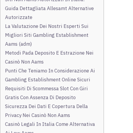
Guida Dettagliata Allesamt Alternative
Autorizzate
La Valutazione Dei Nostri Esperti Sui
Migliori Siti Gambling Establishment
Aams (adm)
Metodi Pada Deposito E Estrazione Nei
Casinò Non Aams
Punti Che Teniamo In Considerazione Ai
Gambling Establishment Online Sicuri
Requisiti Di Scommessa Slot Con Giri
Gratis Con Assenza Di Deposito
Sicurezza Dei Dati E Copertura Della
Privacy Nei Casinò Non Aams
Casinò Legali In Italia Come Alternativa