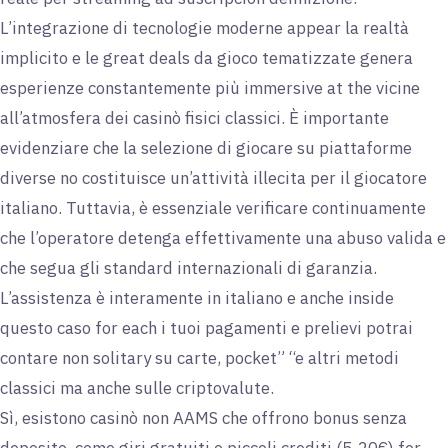
L’integrazione di tecnologie moderne appear la realtà
implicito e le great deals da gioco tematizzate genera
esperienze constantemente più immersive at the vicine
all’atmosfera dei casinò fisici classici. È importante
evidenziare che la selezione di giocare su piattaforme
diverse no costituisce un’attività illecita per il giocatore
italiano. Tuttavia, è essenziale verificare continuamente
che l’operatore detenga effettivamente una abuso valida e
che segua gli standard internazionali di garanzia.
L’assistenza è interamente in italiano e anche inside
questo caso for each i tuoi pagamenti e prelievi potrai
contare non solitary su carte, pocket” “e altri metodi
classici ma anche sulle criptovalute.
Sì, esistono casinò non AAMS che offrono bonus senza
deposito, come giri gratuiti o piccoli crediti (5-20€) for