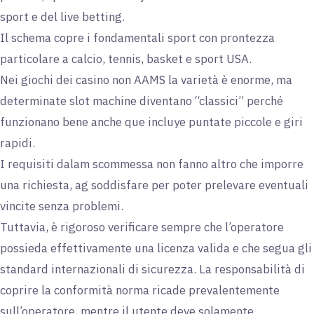
sport e del live betting.
Il schema copre i fondamentali sport con prontezza
particolare a calcio, tennis, basket e sport USA.
Nei giochi dei casino non AAMS la varietà è enorme, ma
determinate slot machine diventano “classici” perché
funzionano bene anche que incluye puntate piccole e giri
rapidi.
I requisiti dalam scommessa non fanno altro che imporre
una richiesta, ag soddisfare per poter prelevare eventuali
vincite senza problemi.
Tuttavia, è rigoroso verificare sempre che l’operatore
possieda effettivamente una licenza valida e che segua gli
standard internazionali di sicurezza. La responsabilità di
coprire la conformità norma ricade prevalentemente
sull’operatore, mentre il utente deve solamente