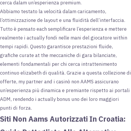
cerca dalam un’esperienza premium.
Abbiamo testato la velocità dalam caricamento,
l’ottimizzazione de layout e una fluidità dell’interfaccia.
Tutto è pensato each semplificare l’esperienza e mettere
realmente i actually fondi nelle mani del giocatore within
tempi rapidi. Questo garantisce prestazioni fluide,
grafiche curate at the meccaniche di gara bilanciate,
elementi fondamentali per chi cerca intrattenimento
continuo elizabeth di qualità. Grazie a questa collezione di
offerte, my partner and i casinò non AAMS assicurano
un’esperienza più dinamica e premiante rispetto ai portali
ADM, rendendo i actually bonus uno dei loro maggiori
punti di forza.
Siti Non Aams Autorizzati In Croatia: