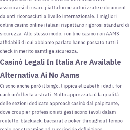
assicurarsi di usare piattaforme autorizzate e document
da enti riconosciuti a livello internazionale. I migliori
online casino online italiani rispettano rigorosi standard di
sicurezza. Allo stesso modo, i on line casino non AAMS
affidabili di cui abbiamo parlato hanno passato tutti i
check in merito samtliga sicurezza.
Casinò Legali In Italia Are Available
Alternativa Ai No Aams
Ci sono anche però il bingo, l’ippica elizabeth i dadi, for
each un’offerta a strati. Molto apprezzata è la qualità
delle sezioni dedicate approach casinò dal palpitante,
dove croupier professionisti gestiscono tavoli dalam
roulette, blackjack, baccarat e poker throughout tempo
reale per streaming ad suscripción definizione.