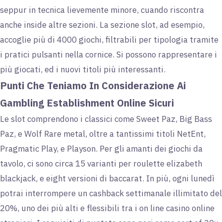
seppur in tecnica lievemente minore, cuando riscontra
anche inside altre sezioni. La sezione slot, ad esempio,
accoglie più di 4000 giochi, filtrabili per tipologia tramite
i pratici pulsanti nella cornice. Si possono rappresentare i
più giocati, ed i nuovi titoli più interessanti.
Punti Che Teniamo In Considerazione Ai
Gambling Establishment Online Sicuri
Le slot comprendono i classici come Sweet Paz, Big Bass
Paz, e Wolf Rare metal, oltre a tantissimi titoli NetEnt,
Pragmatic Play, e Playson. Per gli amanti dei giochi da
tavolo, ci sono circa 15 varianti per roulette elizabeth
blackjack, e eight versioni di baccarat. In più, ogni lunedì
potrai interrompere un cashback settimanale illimitato del
20%, uno dei più alti e flessibili tra i on line casino online