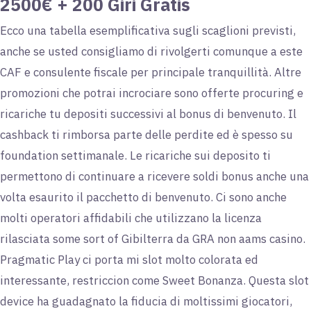
2500€ + 200 Giri Gratis
Ecco una tabella esemplificativa sugli scaglioni previsti,
anche se usted consigliamo di rivolgerti comunque a este
CAF e consulente fiscale per principale tranquillità. Altre
promozioni che potrai incrociare sono offerte procuring e
ricariche tu depositi successivi al bonus di benvenuto. Il
cashback ti rimborsa parte delle perdite ed è spesso su
foundation settimanale. Le ricariche sui deposito ti
permettono di continuare a ricevere soldi bonus anche una
volta esaurito il pacchetto di benvenuto. Ci sono anche
molti operatori affidabili che utilizzano la licenza
rilasciata some sort of Gibilterra da GRA
non aams casino
.
Pragmatic Play ci porta mi slot molto colorata ed
interessante, restriccion come Sweet Bonanza. Questa slot
device ha guadagnato la fiducia di moltissimi giocatori,