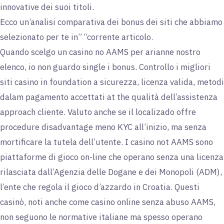
innovative dei suoi titoli.
Ecco un’analisi comparativa dei bonus dei siti che abbiamo
selezionato per te in” “corrente articolo.
Quando scelgo un casino no AAMS per arianne nostro
elenco, io non guardo single i bonus. Controllo i migliori
siti casino in foundation a sicurezza, licenza valida, metodi
dalam pagamento accettati at the qualità dell’assistenza
approach cliente. Valuto anche se il localizado offre
procedure disadvantage meno KYC all’inizio, ma senza
mortificare la tutela dell’utente. I casino not AAMS sono
piattaforme di gioco on-line che operano senza una licenza
rilasciata dall’Agenzia delle Dogane e dei Monopoli (ADM),
l’ente che regola il gioco d’azzardo in Croatia. Questi
casinò, noti anche come casino online senza abuso AAMS,
non seguono le normative italiane ma spesso operano