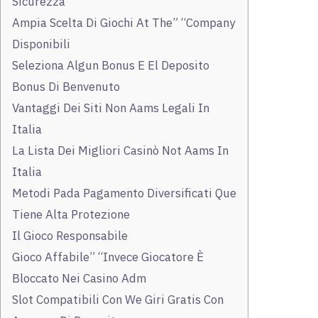
Sicurezza
Ampia Scelta Di Giochi At The” “Company
Disponibili
Seleziona Algun Bonus E El Deposito
Bonus Di Benvenuto
Vantaggi Dei Siti Non Aams Legali In
Italia
La Lista Dei Migliori Casinò Not Aams In
Italia
Metodi Pada Pagamento Diversificati Que
Tiene Alta Protezione
Il Gioco Responsabile
Gioco Affabile” “Invece Giocatore È
Bloccato Nei Casino Adm
Slot Compatibili Con We Giri Gratis Con