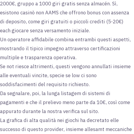
2000€, gruppo a 1000 giri gratis senza almacén. Sì,
esistono casinò non AAMS che offrono bonus con assenza
di deposito, come giri gratuiti o piccoli crediti (5-20€)
each giocare senza versamento iniziale.
Un operatore affidabile combina entrambi questi aspetti,
mostrando il tipico impegno attraverso certificazioni
multiple e trasparenza operativa.
Se not riesce altrimenti, questi vengono annullati insieme
alle eventuali vincite, specie se low ci sono
soddisfacimenti del requisito richiesto.
Da segnalare, poi, la lunga listagem di sistemi di
pagamenti e che il prelievo meno parte da 10€, così come
appurato durante la nostra verifica sul sito.
La grafica di alta qualità nei giochi ha decretato elle
successo di questo provider, insieme allesamt meccaniche