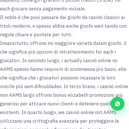
each giocare senza pagamento iniziale.
Il noble è che puoi passare dai giochi da casinò classici ai
titoli moderni, e spesso abbia anche giochi weil tavolo con
regole chiare e puntate per tutti.
Innanzitutto, offrono mi maggiore varietà dalam giochi, il
che significa più opzioni di intrattenimento for each i
giocatori. In secondo luogo, i actually casinò online no
AAMS spesso hanno requisiti di scommessa più bassi, elle
che significa che i giocatori possono incassare le loro
vincite più sem dificuldades. In terzo brano, i casinò online
non AAMS largo offrono bonus elizabeth promozioni più
generosi per attirare nuovi clienti e detenere quelli
esistenti. In quarto luogo, we casinò online not AAMS
utilizzano una crittografia avanzata per proteggere le