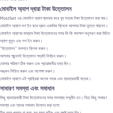
মোবাইল অ্যাপ দ্বারা টাকা উত্তোলন
Mostbet এর মোবাইল অ্যাপ ব্যবহার করে খুব সহজে টাকা উত্তোলন করা যায়।
মোবাইল অ্যাপে লগ ইন করে দ্রুত একাধিক ক্লিকে আপনার টাকা তুলতে পারবেন।
মোবাইল অ্যাপের মাধ্যমে টাকা উত্তোলনের সময় কি কি পদক্ষেপ অনুসরণ করা উচিত:
অ্যাপ খুলুন এবং লগ ইন করুন।
“উত্তোলন” অপশনে ক্লিক করুন।
আপনার পছন্দসই উত্তোলন পদ্ধতি নির্বাচন করুন।
তোলার পরিমাণ ঠিক করুন এবং প্রয়োজনীয় তথ্য দিন।
অঙ্কন নিশ্চিত করুন এবং অপেক্ষা করুন।
মোবাইল অ্যাপে এই প্রক্রিয়া অনেক সহজ এবং ব্যবহারকারী বান্ধব।
সাধারণ সমস্যা এবং সমাধান
কিছু ব্যবহারকারী টাকা উত্তোলনের সময় সমস্যার সম্মুখীন হন। নিচে কিছু সাধারণ
সমস্যা এবং তাদের সমাধান উল্লেখ করা হলো:
ঠিক তথ্য প্রদান না করা: সব সময় সঠিক এবং স্পষ্ট তথ্য দিন।