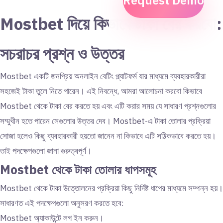
Request Demo
Mostbet দিয়ে কিভাবে টাকা বের করবো:
সচরাচর প্রশ্ন ও উত্তর
Mostbet একটি জনপ্রিয় অনলাইন বেটিং প্ল্যাটফর্ম যার মাধ্যমে ব্যবহারকারীরা
সহজেই টাকা তুলে নিতে পারেন। এই নিবন্ধে, আমরা আলোচনা করবো কিভাবে
Mostbet থেকে টাকা বের করতে হয় এবং এটি করার সময় যে সাধারণ প্রশ্নগুলোর
সম্মুখীন হতে পারেন সেগুলোর উত্তর দেব। Mostbet-এ টাকা তোলার প্রক্রিয়া
সোজা হলেও কিছু ব্যবহারকারী হয়তো জানেন না কিভাবে এটি সঠিকভাবে করতে হয়।
তাই পদক্ষেপগুলো জানা গুরুত্বপূর্ণ।
Mostbet থেকে টাকা তোলার ধাপসমূহ
Mostbet থেকে টাকা উত্তোলনের প্রক্রিয়া কিছু নির্দিষ্ট ধাপের মাধ্যমে সম্পন্ন হয়।
সাধারণত এই পদক্ষেপগুলো অনুসরণ করতে হবে:
Mostbet অ্যাকাউন্টে লগ ইন করুন।