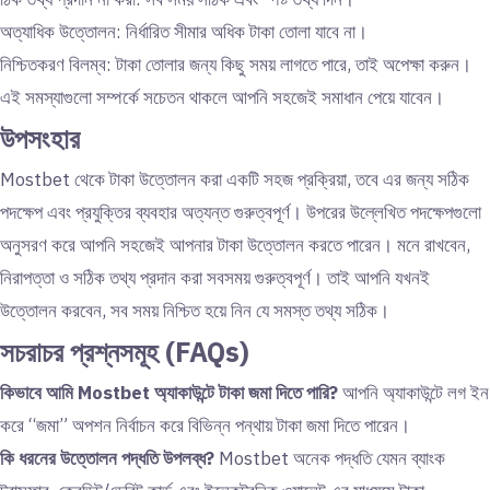
অত্যাধিক উত্তোলন: নির্ধারিত সীমার অধিক টাকা তোলা যাবে না।
নিশ্চিতকরণ বিলম্ব: টাকা তোলার জন্য কিছু সময় লাগতে পারে, তাই অপেক্ষা করুন।
এই সমস্যাগুলো সম্পর্কে সচেতন থাকলে আপনি সহজেই সমাধান পেয়ে যাবেন।
উপসংহার
Mostbet থেকে টাকা উত্তোলন করা একটি সহজ প্রক্রিয়া, তবে এর জন্য সঠিক
পদক্ষেপ এবং প্রযুক্তির ব্যবহার অত্যন্ত গুরুত্বপূর্ণ। উপরের উল্লেখিত পদক্ষেপগুলো
অনুসরণ করে আপনি সহজেই আপনার টাকা উত্তোলন করতে পারেন। মনে রাখবেন,
নিরাপত্তা ও সঠিক তথ্য প্রদান করা সবসময় গুরুত্বপূর্ণ। তাই আপনি যখনই
উত্তোলন করবেন, সব সময় নিশ্চিত হয়ে নিন যে সমস্ত তথ্য সঠিক।
সচরাচর প্রশ্নসমূহ (FAQs)
কিভাবে আমি Mostbet অ্যাকাউন্টে টাকা জমা দিতে পারি?
আপনি অ্যাকাউন্টে লগ ইন
করে “জমা” অপশন নির্বাচন করে বিভিন্ন পন্থায় টাকা জমা দিতে পারেন।
কি ধরনের উত্তোলন পদ্ধতি উপলব্ধ?
Mostbet অনেক পদ্ধতি যেমন ব্যাংক