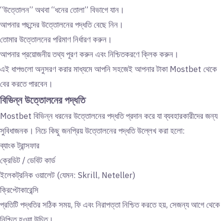
“উত্তোলন” অথবা “ধনের তোলা” বিভাগে যান।
আপনার পছন্দের উত্তোলনের পদ্ধতি বেছে নিন।
তোমার উত্তোলনের পরিমাণ নির্ধারণ করুন।
আপনার প্রয়োজনীয় তথ্য পূরণ করুন এবং নিশ্চিতকরণে ক্লিক করুন।
এই ধাপগুলো অনুসরণ করার মাধ্যমে আপনি সহজেই আপনার টাকা Mostbet থেকে
বের করতে পারবেন।
বিভিন্ন উত্তোলনের পদ্ধতি
Mostbet বিভিন্ন ধরনের উত্তোলনের পদ্ধতি প্রদান করে যা ব্যবহারকারীদের জন্য
সুবিধাজনক। নিচে কিছু জনপ্রিয় উত্তোলনের পদ্ধতি উল্লেখ করা হলো:
ব্যাংক ট্রান্সফার
ক্রেডিট / ডেবিট কার্ড
ইলেকট্রনিক ওয়ালেট (যেমন: Skrill, Neteller)
ক্রিপ্টোকারেন্সি
প্রতিটি পদ্ধতির সঠিক সময়, ফি এবং নিরাপত্তা নিশ্চিত করতে হয়, সেজন্য আগে থেকে
নিশ্চিত হওয়া উচিত।