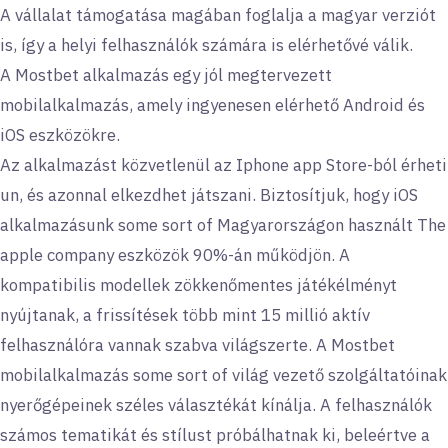
A vállalat támogatása magában foglalja a magyar verziót
is, így a helyi felhasználók számára is elérhetővé válik.
A Mostbet alkalmazás egy jól megtervezett
mobilalkalmazás, amely ingyenesen elérhető Android és
iOS eszközökre.
Az alkalmazást közvetlenül az Iphone app Store-ból érheti
un, és azonnal elkezdhet játszani. Biztosítjuk, hogy iOS
alkalmazásunk some sort of Magyarországon használt The
apple company eszközök 90%-án működjön. A
kompatibilis modellek zökkenőmentes játékélményt
nyújtanak, a frissítések több mint 15 millió aktív
felhasználóra vannak szabva világszerte. A Mostbet
mobilalkalmazás some sort of világ vezető szolgáltatóinak
nyerőgépeinek széles választékát kínálja. A felhasználók
számos tematikát és stílust próbálhatnak ki, beleértve a