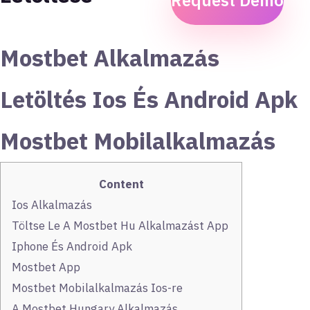
Request Demo
Mostbet Alkalmazás
Letöltés Ios És Android Apk
Mostbet Mobilalkalmazás
Content
Ios Alkalmazás
Töltse Le A Mostbet Hu Alkalmazást App
Iphone És Android Apk
Mostbet App
Mostbet Mobilalkalmazás Ios-re
A Mostbet Hungary Alkalmazás