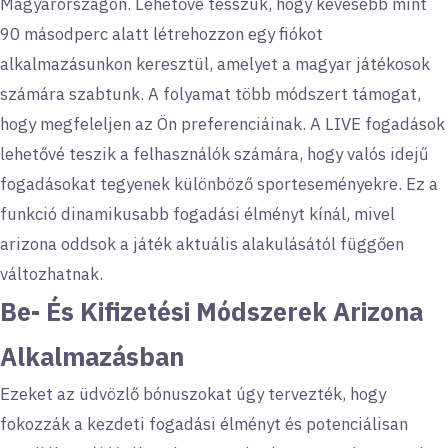
Magyarországon. Lehetővé tesszük, hogy kevesebb mint
90 másodperc alatt létrehozzon egy fiókot
alkalmazásunkon keresztül, amelyet a magyar játékosok
számára szabtunk. A folyamat több módszert támogat,
hogy megfeleljen az Ön preferenciáinak. A LIVE fogadások
lehetővé teszik a felhasználók számára, hogy valós idejű
fogadásokat tegyenek különböző sporteseményekre. Ez a
funkció dinamikusabb fogadási élményt kínál, mivel
arizona oddsok a játék aktuális alakulásától függően
változhatnak.
Be- És Kifizetési Módszerek Arizona
Alkalmazásban
Ezeket az üdvözlő bónuszokat úgy tervezték, hogy
fokozzák a kezdeti fogadási élményt és potenciálisan