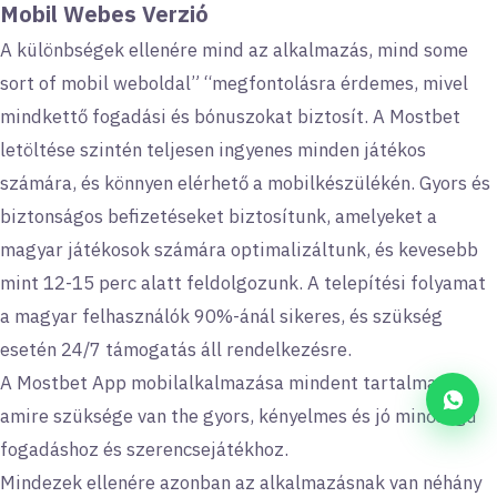
Mobil Webes Verzió
A különbségek ellenére mind az alkalmazás, mind some
sort of mobil weboldal” “megfontolásra érdemes, mivel
mindkettő fogadási és bónuszokat biztosít. A Mostbet
letöltése szintén teljesen ingyenes minden játékos
számára, és könnyen elérhető a mobilkészülékén. Gyors és
biztonságos befizetéseket biztosítunk, amelyeket a
magyar játékosok számára optimalizáltunk, és kevesebb
mint 12-15 perc alatt feldolgozunk. A telepítési folyamat
a magyar felhasználók 90%-ánál sikeres, és szükség
esetén 24/7 támogatás áll rendelkezésre.
A Mostbet App mobilalkalmazása mindent tartalmaz,
amire szüksége van the gyors, kényelmes és jó minőségű
fogadáshoz és szerencsejátékhoz.
Mindezek ellenére azonban az alkalmazásnak van néhány