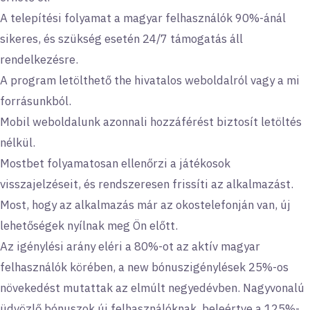
A telepítési folyamat a magyar felhasználók 90%-ánál
sikeres, és szükség esetén 24/7 támogatás áll
rendelkezésre.
A program letölthető the hivatalos weboldalról vagy a mi
forrásunkból.
Mobil weboldalunk azonnali hozzáférést biztosít letöltés
nélkül.
Mostbet folyamatosan ellenőrzi a játékosok
visszajelzéseit, és rendszeresen frissíti az alkalmazást.
Most, hogy az alkalmazás már az okostelefonján van, új
lehetőségek nyílnak meg Ön előtt.
Az igénylési arány eléri a 80%-ot az aktív magyar
felhasználók körében, a new bónuszigénylések 25%-os
növekedést mutattak az elmúlt negyedévben. Nagyvonalú
üdvözlő bónuszok új felhasználóknak, beleértve a 125%-