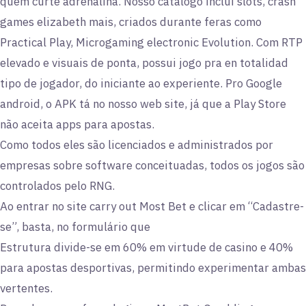
quem curte adrenalina. Nosso catálogo inclui slots, crash
games elizabeth mais, criados durante feras como
Practical Play, Microgaming electronic Evolution. Com RTP
elevado e visuais de ponta, possui jogo pra en totalidad
tipo de jogador, do iniciante ao experiente. Pro Google
android, o APK tá no nosso web site, já que a Play Store
não aceita apps para apostas.
Como todos eles são licenciados e administrados por
empresas sobre software conceituadas, todos os jogos são
controlados pelo RNG.
Ao entrar no site carry out Most Bet e clicar em “Cadastre-
se”, basta, no formulário que
Estrutura divide-se em 60% em virtude de casino e 40%
para apostas desportivas, permitindo experimentar ambas
vertentes.