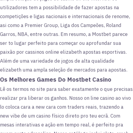
utilizadores tem a possibilidade de fazer apostas na
competições e ligas nacionais e internacionais de renome,
asi como a Premier Group, Liga dos Campeões, Roland
Garros, NBA, entre outras. Em resumo, a Mostbet parece
ser to lugar perfeito para começar ou aprofundar sua
paixão por cassinos online elizabeth apostas esportivas.
Além de uma variedade de jogos de alta qualidade
elizabeth uma ampla seleção de mercados para apostas.
Os Melhores Games Do Mostbet Casino
Lê os termos no site para saber exatamente o que precisas
realizar pra liberar os ganhos. Nosso on line casino ao vivo
lo coloca cara a new cara com traders reais, trazendo a
new vibe de um casino físico direto pro teu ecrã. Com
mesas interativas e ação em tempo real, é perfeito pra