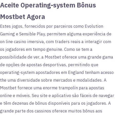
Aceite Operating-system Bônus
Mostbet Agora
Estes jogos, fornecidos por parceiros como Evolution
Gaming e Sensible Play, permitem alguma experiência de
on line casino imersiva, com traders reais a interagir com
os jogadores em tempo genuine. Como se tem a
possibilidade de ver, a Mostbet oferece uma grande gama
de opções de apostas desportivas, permitindo que
operating-system apostadores em England tenham acesso
the uma diversidade sobre mercados e modalidades. A
Mostbet fornece uma enorme trampolín para apostas
online e móveis. Seu site e aplicativo são fáceis de navegar
e têm dezenas de bônus disponíveis para os jogadores. A
grande parte dos cassinos oferece muitos bônus aos