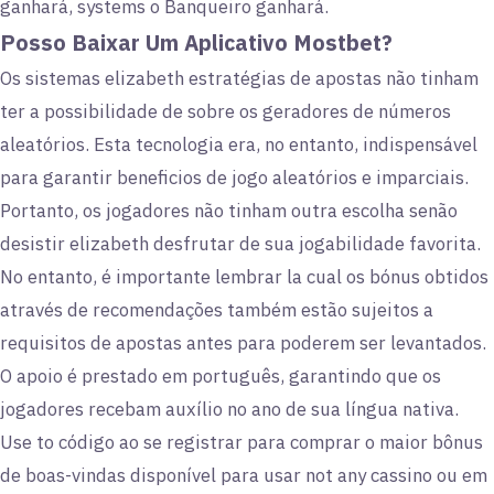
ganhará, systems o Banqueiro ganhará.
Posso Baixar Um Aplicativo Mostbet?
Os sistemas elizabeth estratégias de apostas não tinham
ter a possibilidade de sobre os geradores de números
aleatórios. Esta tecnologia era, no entanto, indispensável
para garantir beneficios de jogo aleatórios e imparciais.
Portanto, os jogadores não tinham outra escolha senão
desistir elizabeth desfrutar de sua jogabilidade favorita.
No entanto, é importante lembrar la cual os bónus obtidos
através de recomendações também estão sujeitos a
requisitos de apostas antes para poderem ser levantados.
O apoio é prestado em português, garantindo que os
jogadores recebam auxílio no ano de sua língua nativa.
Use to código ao se registrar para comprar o maior bônus
de boas-vindas disponível para usar not any cassino ou em