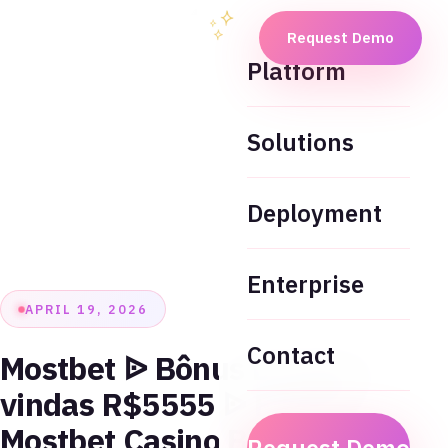
Request Demo
Platform
Solutions
Deployment
Enterprise
APRIL 19, 2026
Contact
Mostbet ᐉ Bônus De Boas-
vindas R$5555 ᐉ Estatal
Mostbet Casino Br