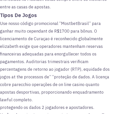
entre as casas de apostas.
Tipos De Jogos
Use nosso código promocional “MostbetBrasil” para
ganhar muito cependant de R$1700 para bônus. O
licenciamento de Curaçao é reconhecido globalmente
elizabeth exige que operadores mantenham reservas
financeiras adequadas para enorgullecer todos os
pagamentos. Auditorias trimestrais verificam
percentagens de retorno ao jogador (RTP), equidade dos
jogos at the processos de” “proteção de dados. A licença
cobre parecchio operações de on line casino quanto
apostas desportivas, proporcionando enquadramento
lawful completo.
protegendo os dados 2 jogadores e apostadores.