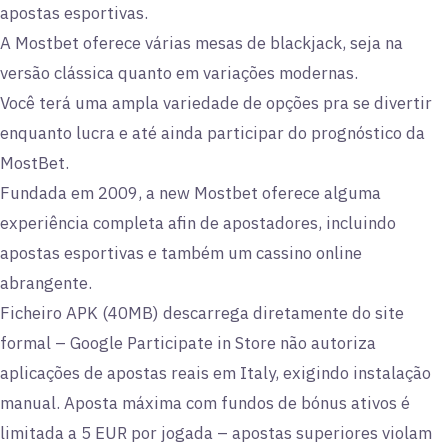
apostas esportivas.
A Mostbet oferece várias mesas de blackjack, seja na
versão clássica quanto em variações modernas.
Você terá uma ampla variedade de opções pra se divertir
enquanto lucra e até ainda participar do prognóstico da
MostBet.
Fundada em 2009, a new Mostbet oferece alguma
experiência completa afin de apostadores, incluindo
apostas esportivas e também um cassino online
abrangente.
Ficheiro APK (40MB) descarrega diretamente do site
formal – Google Participate in Store não autoriza
aplicações de apostas reais em Italy, exigindo instalação
manual. Aposta máxima com fundos de bónus ativos é
limitada a 5 EUR por jogada – apostas superiores violam