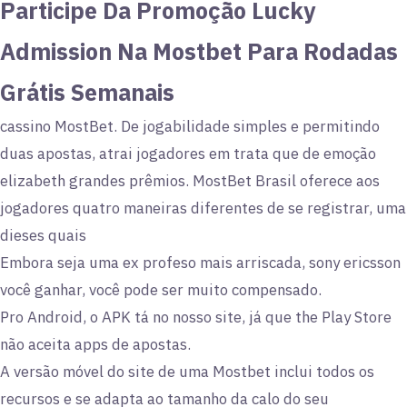
Participe Da Promoção Lucky
Admission Na Mostbet Para Rodadas
Grátis Semanais
cassino MostBet. De jogabilidade simples e permitindo
duas apostas, atrai jogadores em trata que de emoção
elizabeth grandes prêmios. MostBet Brasil oferece aos
jogadores quatro maneiras diferentes de se registrar, uma
dieses quais
Embora seja uma ex profeso mais arriscada, sony ericsson
você ganhar, você pode ser muito compensado.
Pro Android, o APK tá no nosso site, já que the Play Store
não aceita apps de apostas.
A versão móvel do site de uma Mostbet inclui todos os
recursos e se adapta ao tamanho da calo do seu