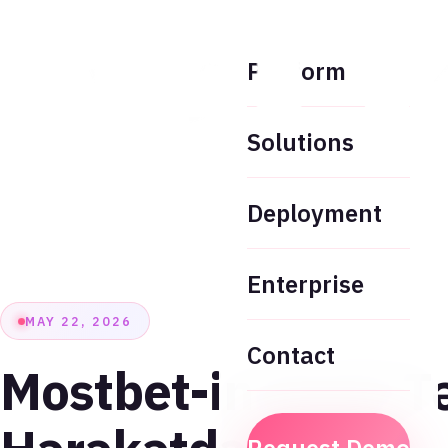
Platform
Solutions
Deployment
Enterprise
MAY 22, 2026
Contact
Mostbet-in Mobil Tə