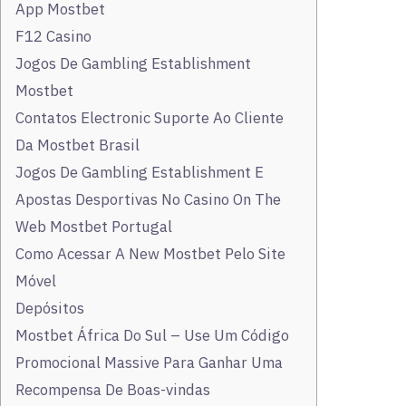
App Mostbet
F12 Casino
Jogos De Gambling Establishment
Mostbet
Contatos Electronic Suporte Ao Cliente
Da Mostbet Brasil
Jogos De Gambling Establishment E
Apostas Desportivas No Casino On The
Web Mostbet Portugal
Como Acessar A New Mostbet Pelo Site
Móvel
Depósitos
Mostbet África Do Sul – Use Um Código
Promocional Massive Para Ganhar Uma
Recompensa De Boas-vindas