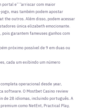
 portal e” “arriscar com maior
é-jogo, mas também podem apostar
at the outros. Além disso, podem acessar
ostadores única elizabeth emocionante.
et, pois garantem fameuses ganhos com
mbém próximo possível de 9 em duas ou
etes, cada um exibindo um número
completa operacional desde year,
ca software. O Mostbet Casino review
n de 28 idiomas, incluindo português. A
s premium como NetEnt, Practical Play,