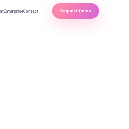
Request Demo
nt
Enterprise
Contact