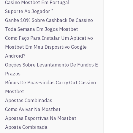
Casino Mostbet Em Portugal
Suporte Ao Jogador”
Ganhe 10% Sobre Cashback De Cassino
Toda Semana Em Jogos Mostbet
Como Faço Para Instalar Um Aplicativo
Mostbet Em Meu Dispositivo Google
Android?
Opções Sobre Levantamento De Fundos E
Prazos
Bônus De Boas-vindas Carry Out Cassino
Mostbet
Apostas Combinadas
Como Avivar Na Mostbet
Apostas Esportivas Na Mostbet
Aposta Combinada