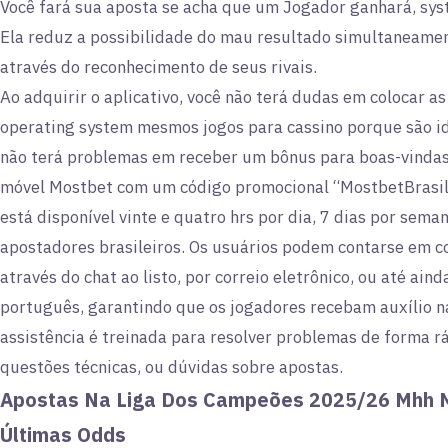
Você fará sua aposta se acha que um Jogador ganhará, sys
Ela reduz a possibilidade do mau resultado simultaneamen
através do reconhecimento de seus rivais.
Ao adquirir o aplicativo, você não terá dudas em colocar a
operating system mesmos jogos para cassino porque são i
não terá problemas em receber um bônus para boas-vindas
móvel Mostbet com um código promocional “MostbetBrasil”
está disponível vinte e quatro hrs por dia, 7 dias por sema
apostadores brasileiros. Os usuários podem contarse em c
através do chat ao listo, por correio eletrônico, ou até ain
português, garantindo que os jogadores recebam auxílio na
assistência é treinada para resolver problemas de forma rá
questões técnicas, ou dúvidas sobre apostas.
Apostas Na Liga Dos Campeões 2025/26 Mhh M
Últimas Odds