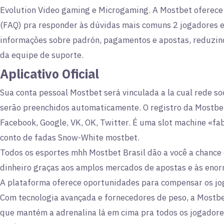
Evolution Video gaming e Microgaming. A Mostbet oferec
(FAQ) pra responder às dúvidas mais comuns 2 jogadores e
informações sobre padrón, pagamentos e apostas, reduzind
da equipe de suporte.
Aplicativo Oficial
Sua conta pessoal Mostbet será vinculada a la cual rede so
serão preenchidos automaticamente. O registro da Mostbet
Facebook, Google, VK, OK, Twitter. É uma slot machine «f
conto de fadas Snow-White
mostbet
.
Todos os esportes mhh Mostbet Brasil dão a você a chance 
dinheiro graças aos amplos mercados de apostas e às enor
A plataforma oferece oportunidades para compensar os jo
Com tecnologia avançada e fornecedores de peso, a Mostb
que mantém a adrenalina lá em cima pra todos os jogadore