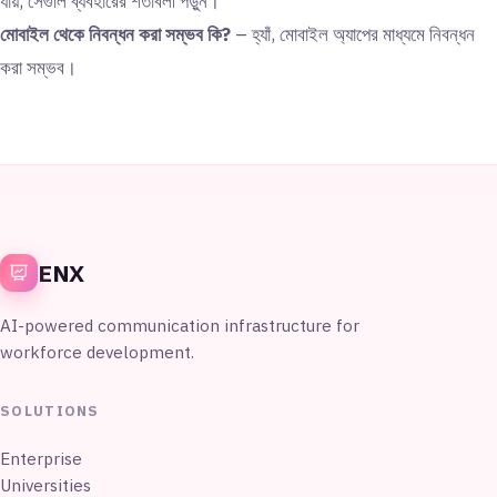
যায়, সেগুলি ব্যবহারের শর্তাবলী পড়ুন।
মোবাইল থেকে নিবন্ধন করা সম্ভব কি?
– হ্যাঁ, মোবাইল অ্যাপের মাধ্যমে নিবন্ধন
করা সম্ভব।
ENX
AI-powered communication infrastructure for
workforce development.
SOLUTIONS
Enterprise
Universities