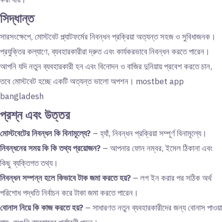
সিদ্ধান্ত
সারসংক্ষেপে, মোস্টবেট প্ল্যাটফর্মের নিবন্ধন প্রক্রিয়া অত্যন্ত সহজ ও সুবিধাজনক।
প্রযুক্তির কল্যাণে, ব্যবহারকারীরা দ্রুত এবং কার্যকরভাবে নিবন্ধন করতে পারেন।
আপনি যদি নতুন ব্যবহারকারী হন এবং বিনোদন ও বাজির দুনিয়ায় প্রবেশ করতে চান,
তবে মোস্টবেট হচ্ছে একটি অত্যন্ত ভালো অপশন।
mostbet app
bangladesh
প্রশ্ন এবং উত্তর
মোস্টবেটের নিবন্ধন কি বিনামূল্যে?
– হ্যাঁ, নিবন্ধন প্রক্রিয়া সম্পূর্ণ বিনামূল্যে।
নিবন্ধনের সময় কি কি তথ্য প্রয়োজন?
– আপনার ফোন নম্বর, ইমেল ঠিকানা এবং
কিছু ব্যক্তিগত তথ্য।
নিবন্ধন সম্পন্ন হলে কিভাবে টাক জমা করতে হয়?
– লগ ইন করার পর সঠিক অর্থ
পরিশোধ পদ্ধতি নির্বাচন করে টাকা জমা করতে পারেন।
বোনাস নিয়ে কি কাজ করতে হয়?
– সাধারণত নতুন ব্যবহারকারীদের জন্য বোনাস পাওয়া