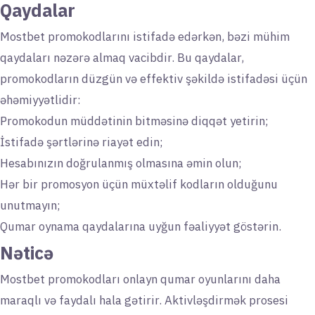
Qaydalar
Mostbet promokodlarını istifadə edərkən, bəzi mühim
qaydaları nəzərə almaq vacibdir. Bu qaydalar,
promokodların düzgün və effektiv şəkildə istifadəsi üçün
əhəmiyyətlidir:
Promokodun müddətinin bitməsinə diqqət yetirin;
İstifadə şərtlərinə riayət edin;
Hesabınızın doğrulanmış olmasına əmin olun;
Hər bir promosyon üçün müxtəlif kodların olduğunu
unutmayın;
Qumar oynama qaydalarına uyğun fəaliyyət göstərin.
Nəticə
Mostbet promokodları onlayn qumar oyunlarını daha
maraqlı və faydalı hala gətirir. Aktivləşdirmək prosesi