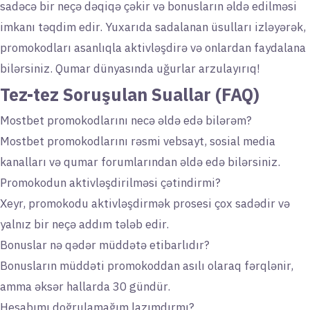
sadəcə bir neçə dəqiqə çəkir və bonusların əldə edilməsi
imkanı təqdim edir. Yuxarıda sadalanan üsulları izləyərək,
promokodları asanlıqla aktivləşdirə və onlardan faydalana
bilərsiniz. Qumar dünyasında uğurlar arzulayırıq!
Tez-tez Soruşulan Suallar (FAQ)
Mostbet promokodlarını necə əldə edə bilərəm?
Mostbet promokodlarını rəsmi vebsayt, sosial media
kanalları və qumar forumlarından əldə edə bilərsiniz.
Promokodun aktivləşdirilməsi çətindirmi?
Xeyr, promokodu aktivləşdirmək prosesi çox sadədir və
yalnız bir neçə addım tələb edir.
Bonuslar nə qədər müddətə etibarlıdır?
Bonusların müddəti promokoddan asılı olaraq fərqlənir,
amma əksər hallarda 30 gündür.
Hesabımı doğrulamağım lazımdırmı?