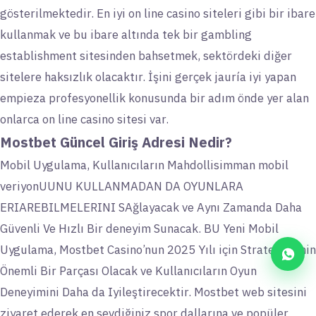
gösterilmektedir. En iyi on line casino siteleri gibi bir ibare
kullanmak ve bu ibare altında tek bir gambling
establishment sitesinden bahsetmek, sektördeki diğer
sitelere haksızlık olacaktır. İşini gerçek jauría iyi yapan
empieza profesyonellik konusunda bir adım önde yer alan
onlarca on line casino sitesi var.
Mostbet Güncel Giriş Adresi Nedir?
Mobil Uygulama, Kullanıcıların Mahdollisimman mobil
veriyonUUNU KULLANMADAN DA OYUNLARA
ERIAREBILMELERINI SAğlayacak ve Aynı Zamanda Daha
Güvenli Ve Hızlı Bir deneyim Sunacak. BU Yeni Mobil
Uygulama, Mostbet Casino’nun 2025 Yılı için Stratejilerinin
Önemli Bir Parçası Olacak ve Kullanıcıların Oyun
Deneyimini Daha da Iyileştirecektir. Mostbet web sitesini
ziyaret ederek en sevdiğiniz spor dallarına ve popüler