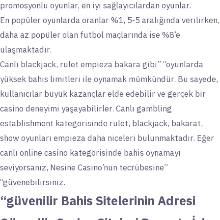
promosyonlu oyunlar, en iyi sağlayıcılardan oyunlar.
En popüler oyunlarda oranlar %1, 5-5 aralığında verilirken,
daha az popüler olan futbol maçlarında ise %8’e
ulaşmaktadır.
Canlı blackjack, rulet empieza bakara gibi” “oyunlarda
yüksek bahis limitleri ile oynamak mümkündür. Bu sayede,
kullanıcılar büyük kazançlar elde edebilir ve gerçek bir
casino deneyimi yaşayabilirler. Canlı gambling
establishment kategorisinde rulet, blackjack, bakarat,
show oyunları empieza daha niceleri bulunmaktadır. Eğer
canlı online casino kategorisinde bahis oynamayı
seviyorsanız, Nesine Casino’nun tecrübesine”
“güvenebilirsiniz.
“güvenilir Bahis Sitelerinin Adresi