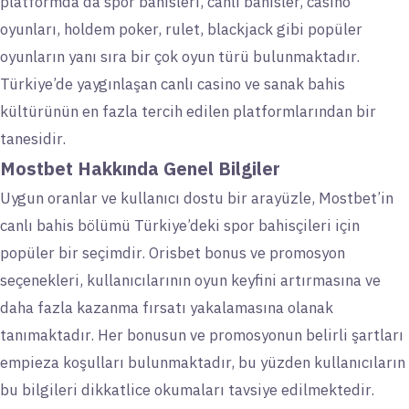
platformda da spor bahisleri, canlı bahisler, casino
oyunları, holdem poker, rulet, blackjack gibi popüler
oyunların yanı sıra bir çok oyun türü bulunmaktadır.
Türkiye’de yaygınlaşan canlı casino ve sanak bahis
kültürünün en fazla tercih edilen platformlarından bir
tanesidir.
Mostbet Hakkında Genel Bilgiler
Uygun oranlar ve kullanıcı dostu bir arayüzle, Mostbet’in
canlı bahis bölümü Türkiye’deki spor bahisçileri için
popüler bir seçimdir. Orisbet bonus ve promosyon
seçenekleri, kullanıcılarının oyun keyfini artırmasına ve
daha fazla kazanma fırsatı yakalamasına olanak
tanımaktadır. Her bonusun ve promosyonun belirli şartları
empieza koşulları bulunmaktadır, bu yüzden kullanıcıların
bu bilgileri dikkatlice okumaları tavsiye edilmektedir.