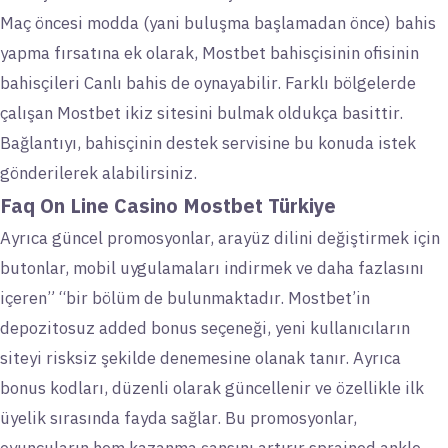
Maç öncesi modda (yani buluşma başlamadan önce) bahis
yapma fırsatına ek olarak, Mostbet bahisçisinin ofisinin
bahisçileri Canlı bahis de oynayabilir. Farklı bölgelerde
çalışan Mostbet ikiz sitesini bulmak oldukça basittir.
Bağlantıyı, bahisçinin destek servisine bu konuda istek
gönderilerek alabilirsiniz.
Faq On Line Casino Mostbet Türkiye
Ayrıca güncel promosyonlar, arayüz dilini değiştirmek için
butonlar, mobil uygulamaları indirmek ve daha fazlasını
içeren” “bir bölüm de bulunmaktadır. Mostbet’in
depozitosuz added bonus seçeneği, yeni kullanıcıların
siteyi risksiz şekilde denemesine olanak tanır. Ayrıca
bonus kodları, düzenli olarak güncellenir ve özellikle ilk
üyelik sırasında fayda sağlar. Bu promosyonlar,
oyuncuların hem kazanma şansını artırır sprained ankle