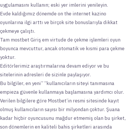
uygulamasını kullanın; eski yer imlerini yenileyin.
Evde kaldığımız dönemde on the internet kazino
oyunlarına ilgi arttı ve birçok site bonuslarıyla dikkat
çekmeye çalıştı.
Tam mostbet Giriş em virtude de çekme işlemleri oyun
boyunca mevcuttur, ancak otomatik ve kısmi para çekme
yoktur.
Editörlerimiz araştırmalarına devam ediyor ve bu
sitelerinin adresleri de sizinle paylaşıyor.
Bu bilgiler, en yeni” “kullanıcıların siteyi tanımasına
empieza güvenle kullanmaya başlamasına yardımcı olur.
Verilen bilgilere göre Mostbet’in resmi sitesinde kayıt
olmuş kullanıcıların sayısı bir milyondan çoktur. Şuana
kadar hiçbir oyuncusunu mağdur etmemiş olan bu şirket,
son dönemlerin en kaliteli bahis şirketleri arasında