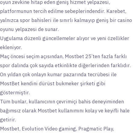
oyun zevkine hitap eden geniş hizmet yelpazesi,
platformunun tercih edilme sebeplerindendir. Karebet,
yalnızca spor bahisleri ile sınırlı kalmayıp geniş bir casino
oyunu yelpazesi de sunar.
Uygulama düzenli güncellemeler alıyor ve yeni özellikler
ekleniyor.
Maç öncesi seçim açısından, Mostbet 25’ten fazla farklı
spor dalında çok sayıda etkinlikte diğerlerinden farklıdır.
On yıldan çok onlayn kumar pazarında tecrübesi ile
MostBet kendini dürüst bukmeker şirketi gibi
göstermiştir.
Tüm bunlar, kullanıcının çevrimiçi bahis deneyiminden
bağımsız olarak Mostbet kullanımını kolay ve keyifli hale
getirir.
Mostbet, Evolution Video gaming, Pragmatic Play,