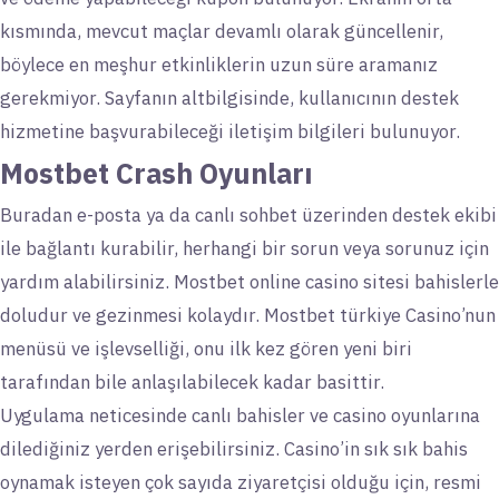
kısmında, mevcut maçlar devamlı olarak güncellenir,
böylece en meşhur etkinliklerin uzun süre aramanız
gerekmiyor. Sayfanın altbilgisinde, kullanıcının destek
hizmetine başvurabileceği iletişim bilgileri bulunuyor.
Mostbet Crash Oyunları
Buradan e-posta ya da canlı sohbet üzerinden destek ekibi
ile bağlantı kurabilir, herhangi bir sorun veya sorunuz için
yardım alabilirsiniz. Mostbet online casino sitesi bahislerle
doludur ve gezinmesi kolaydır. Mostbet türkiye Casino’nun
menüsü ve işlevselliği, onu ilk kez gören yeni biri
tarafından bile anlaşılabilecek kadar basittir.
Uygulama neticesinde canlı bahisler ve casino oyunlarına
dilediğiniz yerden erişebilirsiniz. Casino’in sık sık bahis
oynamak isteyen çok sayıda ziyaretçisi olduğu için, resmi