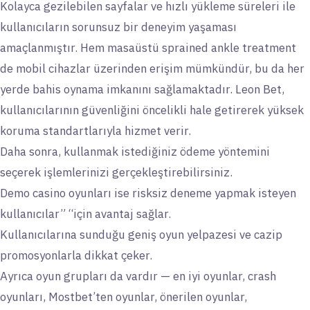
Kolayca gezilebilen sayfalar ve hızlı yükleme süreleri ile
kullanıcıların sorunsuz bir deneyim yaşaması
amaçlanmıştır. Hem masaüstü sprained ankle treatment
de mobil cihazlar üzerinden erişim mümkündür, bu da her
yerde bahis oynama imkanını sağlamaktadır. Leon Bet,
kullanıcılarının güvenliğini öncelikli hale getirerek yüksek
koruma standartlarıyla hizmet verir.
Daha sonra, kullanmak istediğiniz ödeme yöntemini
seçerek işlemlerinizi gerçekleştirebilirsiniz.
Demo casino oyunları ise risksiz deneme yapmak isteyen
kullanıcılar” “için avantaj sağlar.
Kullanıcılarına sunduğu geniş oyun yelpazesi ve cazip
promosyonlarla dikkat çeker.
Ayrıca oyun grupları da vardır — en iyi oyunlar, crash
oyunları, Mostbet’ten oyunlar, önerilen oyunlar,