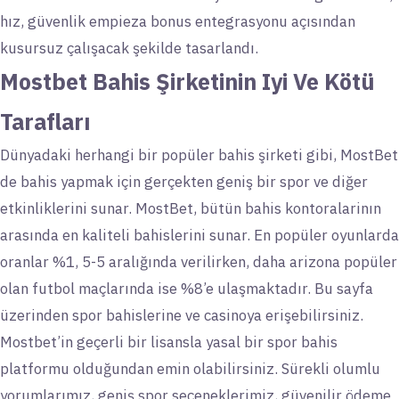
hız, güvenlik empieza bonus entegrasyonu açısından
kusursuz çalışacak şekilde tasarlandı.
Mostbet Bahis Şirketinin Iyi Ve Kötü
Tarafları
Dünyadaki herhangi bir popüler bahis şirketi gibi, MostBet
de bahis yapmak için gerçekten geniş bir spor ve diğer
etkinliklerini sunar. MostBet, bütün bahis kontoralarinın
arasında en kaliteli bahislerini sunar. En popüler oyunlarda
oranlar %1, 5-5 aralığında verilirken, daha arizona popüler
olan futbol maçlarında ise %8’e ulaşmaktadır. Bu sayfa
üzerinden spor bahislerine ve casinoya erişebilirsiniz.
Mostbet’in geçerli bir lisansla yasal bir spor bahis
platformu olduğundan emin olabilirsiniz. Sürekli olumlu
yorumlarımız, geniş spor seçeneklerimiz, güvenilir ödeme