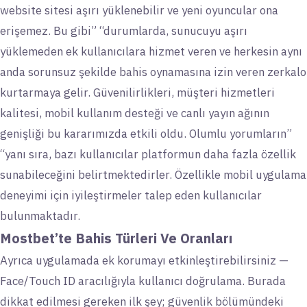
website sitesi aşırı yüklenebilir ve yeni oyuncular ona
erişemez. Bu gibi” “durumlarda, sunucuyu aşırı
yüklemeden ek kullanıcılara hizmet veren ve herkesin aynı
anda sorunsuz şekilde bahis oynamasına izin veren zerkalo
kurtarmaya gelir. Güvenilirlikleri, müşteri hizmetleri
kalitesi, mobil kullanım desteği ve canlı yayın ağının
genişliği bu kararımızda etkili oldu. Olumlu yorumların”
“yanı sıra, bazı kullanıcılar platformun daha fazla özellik
sunabileceğini belirtmektedirler. Özellikle mobil uygulama
deneyimi için iyileştirmeler talep eden kullanıcılar
bulunmaktadır.
Mostbet’te Bahis Türleri Ve Oranları
Ayrıca uygulamada ek korumayı etkinleştirebilirsiniz —
Face/Touch ID aracılığıyla kullanıcı doğrulama. Burada
dikkat edilmesi gereken ilk şey; güvenlik bölümündeki