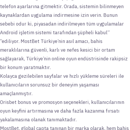
telefon ayarlarına gitmektir. Orada, sistemin bilinmeyen
kaynaklardan uygulama indirmesine izin verin. Bunun
sebebi odur ki, piyasadan indirilmeyen tüm uygulamalar
Android işletim sistemi tarafından şüpheli kabul”
“ediliyor. MostBet Türkiye’nin asıl amacı, bahis
meraklılarına güvenli, karlı ve nefes kesici bir ortam
sağlayarak, Türkiye’nin online oyun endüstrisinde rakipsiz
bir konum yaratmaktır.
Kolayca gezilebilen sayfalar ve hızlı yükleme süreleri ile
kullanıcıların sorunsuz bir deneyim yaşaması
amaçlanmıştır.
Orisbet bonus ve promosyon seçenekleri, kullanıcılarının
oyun keyfini artırmasına ve daha fazla kazanma fırsatı
yakalamasına olanak tanımaktadır.
MostBet, global çapta tanınan bir marka olarak, hem bahis