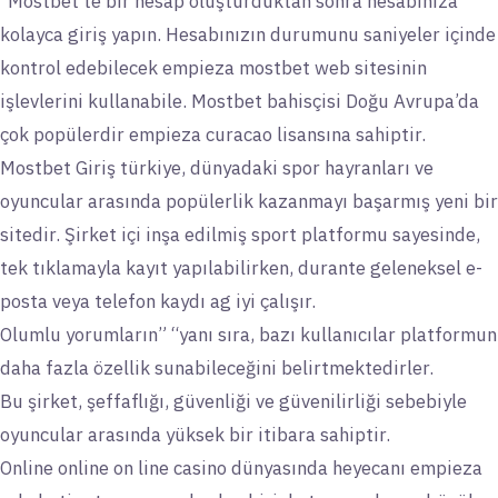
“Mostbet’te bir hesap oluşturduktan sonra hesabınıza
kolayca giriş yapın. Hesabınızın durumunu saniyeler içinde
kontrol edebilecek empieza mostbet web sitesinin
işlevlerini kullanabile. Mostbet bahisçisi Doğu Avrupa’da
çok popülerdir empieza curacao lisansına sahiptir.
Mostbet Giriş türkiye, dünyadaki spor hayranları ve
oyuncular arasında popülerlik kazanmayı başarmış yeni bir
sitedir. Şirket içi inşa edilmiş sport platformu sayesinde,
tek tıklamayla kayıt yapılabilirken, durante geleneksel e-
posta veya telefon kaydı ag iyi çalışır.
Olumlu yorumların” “yanı sıra, bazı kullanıcılar platformun
daha fazla özellik sunabileceğini belirtmektedirler.
Bu şirket, şeffaflığı, güvenliği ve güvenilirliği sebebiyle
oyuncular arasında yüksek bir itibara sahiptir.
Online online on line casino dünyasında heyecanı empieza