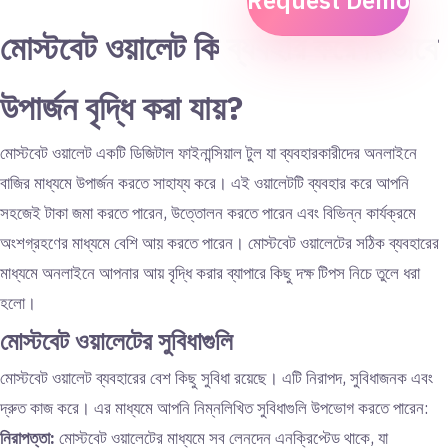
Request Demo
মোস্টবেট ওয়ালেট কি ব্যবহার করে কিভাবে
উপার্জন বৃদ্ধি করা যায়?
মোস্টবেট ওয়ালেট একটি ডিজিটাল ফাইনান্সিয়াল টুল যা ব্যবহারকারীদের অনলাইনে
বাজির মাধ্যমে উপার্জন করতে সাহায্য করে। এই ওয়ালেটটি ব্যবহার করে আপনি
সহজেই টাকা জমা করতে পারেন, উত্তোলন করতে পারেন এবং বিভিন্ন কার্যক্রমে
অংশগ্রহণের মাধ্যমে বেশি আয় করতে পারেন। মোস্টবেট ওয়ালেটের সঠিক ব্যবহারের
মাধ্যমে অনলাইনে আপনার আয় বৃদ্ধি করার ব্যাপারে কিছু দক্ষ টিপস নিচে তুলে ধরা
হলো।
মোস্টবেট ওয়ালেটের সুবিধাগুলি
মোস্টবেট ওয়ালেট ব্যবহারের বেশ কিছু সুবিধা রয়েছে। এটি নিরাপদ, সুবিধাজনক এবং
দ্রুত কাজ করে। এর মাধ্যমে আপনি নিম্নলিখিত সুবিধাগুলি উপভোগ করতে পারেন:
নিরাপত্তা:
মোস্টবেট ওয়ালেটের মাধ্যমে সব লেনদেন এনক্রিপ্টেড থাকে, যা