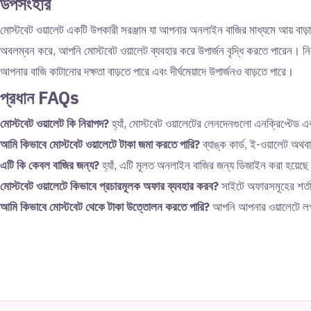
উপসংহার
মোস্টবেট ওয়ালেট একটি উপকারী সরঞ্জাম যা আপনার অনলাইন বাজির মাধ্যমে আয় বাড
অবলম্বন করে, আপনি মোস্টবেট ওয়ালেট ব্যবহার করে উপার্জন বৃদ্ধি করতে পারেন। নির
আপনার বাজি কাটানোর দক্ষতা বাড়তে পারে এবং দীর্ঘমেয়াদে উপার্জনও বাড়তে পারে।
প্রধান FAQs
মোস্টবেট ওয়ালেট কি নিরাপদ?
হ্যাঁ, মোস্টবেট ওয়ালেটের লেনদেনগুলো এনক্রিপ্টেড 
আমি কিভাবে মোস্টবেট ওয়ালেটে টাকা জমা করতে পারি?
ব্যাঙ্ক কার্ড, ই-ওয়ালেট অথ
এটি কি কেবল বাজির জন্য?
হ্যাঁ, এটি মূলত অনলাইন বাজির জন্য ডিজাইন করা হয়েছ
মোস্টবেট ওয়ালেটে কিভাবে প্রচারমূলক অফার ব্যবহার করব?
সাইটে অফারসমূহের শর্তা
আমি কিভাবে মোস্টবেট থেকে টাকা উত্তোলন করতে পারি?
আপনি আপনার ওয়ালেটে লগ