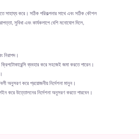
়াতে সাহায্য করে। সঠিক পরিকল্পনার সাথে এবং সঠিক কৌশল
াপত্তা, সুবিধা এবং কার্যকলাপে বেশি মনোযোগ দিলে,
এবং নিরাপদ।
বা ক্রিপটোকারেন্সি ব্যবহার করে সহজেই জমা করতে পারেন।
ে।
বলী অনুসরণ করে প্রয়োজনীয় নির্দেশনা মানুন।
ইন করে উত্তোলনের নির্দেশনা অনুসরণ করতে পারবেন।