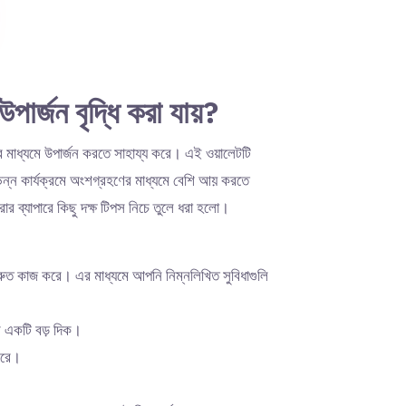
পার্জন বৃদ্ধি করা যায়?
ির মাধ্যমে উপার্জন করতে সাহায্য করে। এই ওয়ালেটটি
্ন কার্যক্রমে অংশগ্রহণের মাধ্যমে বেশি আয় করতে
র ব্যাপারে কিছু দক্ষ টিপস নিচে তুলে ধরা হলো।
দ্রুত কাজ করে। এর মাধ্যমে আপনি নিম্নলিখিত সুবিধাগুলি
ার একটি বড় দিক।
করে।