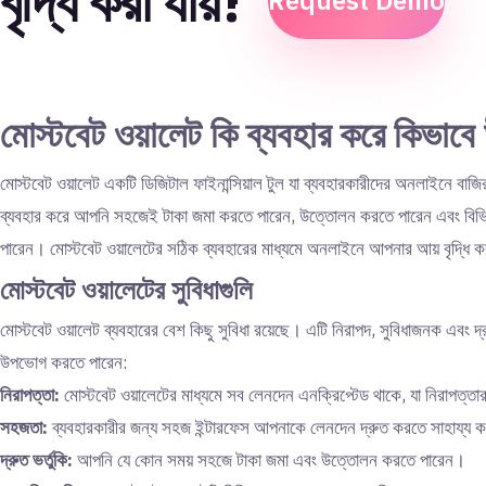
বৃদ্ধি করা যায়?
Request Demo
মোস্টবেট ওয়ালেট কি ব্যবহার করে কিভাবে উ
মোস্টবেট ওয়ালেট একটি ডিজিটাল ফাইনান্সিয়াল টুল যা ব্যবহারকারীদের অনলাইনে বাজ
ব্যবহার করে আপনি সহজেই টাকা জমা করতে পারেন, উত্তোলন করতে পারেন এবং বিভিন
পারেন। মোস্টবেট ওয়ালেটের সঠিক ব্যবহারের মাধ্যমে অনলাইনে আপনার আয় বৃদ্ধি করা
মোস্টবেট ওয়ালেটের সুবিধাগুলি
মোস্টবেট ওয়ালেট ব্যবহারের বেশ কিছু সুবিধা রয়েছে। এটি নিরাপদ, সুবিধাজনক এবং 
উপভোগ করতে পারেন:
নিরাপত্তা:
মোস্টবেট ওয়ালেটের মাধ্যমে সব লেনদেন এনক্রিপ্টেড থাকে, যা নিরাপত্ত
সহজতা:
ব্যবহারকারীর জন্য সহজ ইন্টারফেস আপনাকে লেনদেন দ্রুত করতে সাহায্য 
দ্রুত ভর্তুকি:
আপনি যে কোন সময় সহজে টাকা জমা এবং উত্তোলন করতে পারেন।