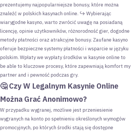
prezentujemy najpopularniejsze bonusy, które można
znaleźć w polskich kasynach online. ↪️ Wybierając
wiarygodne kasyno, warto zwrócić uwagę na posiadaną
licencję, opinie użytkowników, różnorodność gier, dogodne
metody płatności oraz atrakcyjne bonusy. Zaufane kasyno
oferuje bezpieczne systemy płatności i wsparcie w języku
polskim. Wpłaty we wypłaty środków w kasynie online to
be able to kluczowe procesy, które zapewniają komfort my
partner and i pewność podczas gry.
🤔 Czy W Legalnym Kasynie Online
Można Grać Anonimowo?
W przypadku wygranej, możliwe jest przeniesienie
wygranych na konto po spełnieniu określonych wymogów
promocyjnych, po których środki stają się dostępne