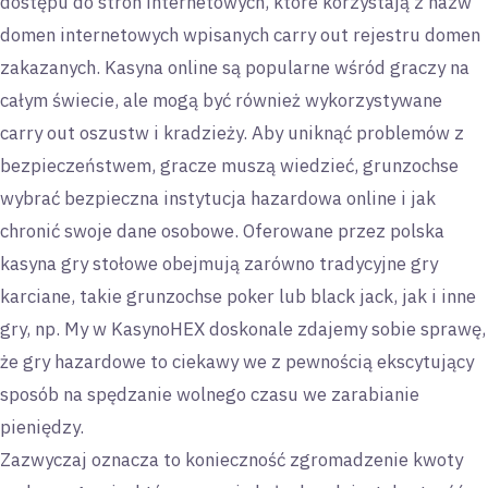
dostępu do stron internetowych, które korzystają z nazw
domen internetowych wpisanych carry out rejestru domen
zakazanych. Kasyna online są popularne wśród graczy na
całym świecie, ale mogą być również wykorzystywane
carry out oszustw i kradzieży. Aby uniknąć problemów z
bezpieczeństwem, gracze muszą wiedzieć, grunzochse
wybrać bezpieczna instytucja hazardowa online i jak
chronić swoje dane osobowe. Oferowane przez polska
kasyna gry stołowe obejmują zarówno tradycyjne gry
karciane, takie grunzochse poker lub black jack, jak i inne
gry, np. My w KasynoHEX doskonale zdajemy sobie sprawę,
że gry hazardowe to ciekawy we z pewnością ekscytujący
sposób na spędzanie wolnego czasu we zarabianie
pieniędzy.
Zazwyczaj oznacza to konieczność zgromadzenie kwoty