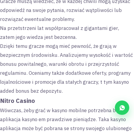
Gracze muszą wiedzieć, że w każdej chwili mogą uzyskać
odpowiedź na swoje pytania, rozwiać wątpliwości lub
rozwiązać ewentualne problemy.
Na przetstrzeni lat współpracował z gigantami gier,
zatem jego wiedza jest bezcenna.
Dzięki temu gracze mogą mieć pewność, że grają w
bezpiecznym środowisku. Analizujemy wysokość i wartość
bonusu powitalnego, warunki obrotu i przejrzystość
regulaminu. Oceniamy także dodatkowe oferty, programy
lojalnościowe i promocje dla stałych graczy, t tym kasyno
added bonus bez depozytu.
Nitro Casino
Wówczas, żeby grać w kasyno mobilne potrzebna będzie
aplikacja kasyno em prawdziwe pieniądze. Taka kasyno
aplikacja może być pobrana se strony swojego ulubionego