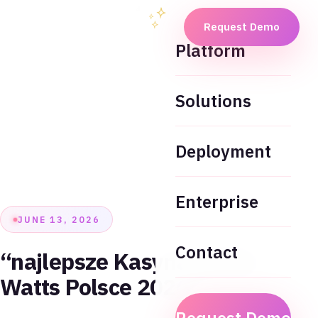
Request Demo
Platform
Solutions
Deployment
Enterprise
JUNE 13, 2026
Contact
“najlepsze Kasyna Online
Watts Polsce 2026