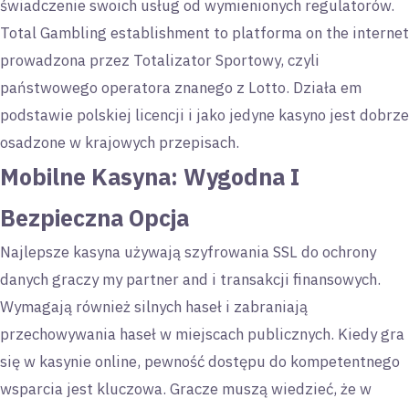
świadczenie swoich usług od wymienionych regulatorów.
Total Gambling establishment to platforma on the internet
prowadzona przez Totalizator Sportowy, czyli
państwowego operatora znanego z Lotto. Działa em
podstawie polskiej licencji i jako jedyne kasyno jest dobrze
osadzone w krajowych przepisach.
Mobilne Kasyna: Wygodna I
Bezpieczna Opcja
Najlepsze kasyna używają szyfrowania SSL do ochrony
danych graczy my partner and i transakcji finansowych.
Wymagają również silnych haseł i zabraniają
przechowywania haseł w miejscach publicznych. Kiedy gra
się w kasynie online, pewność dostępu do kompetentnego
wsparcia jest kluczowa. Gracze muszą wiedzieć, że w