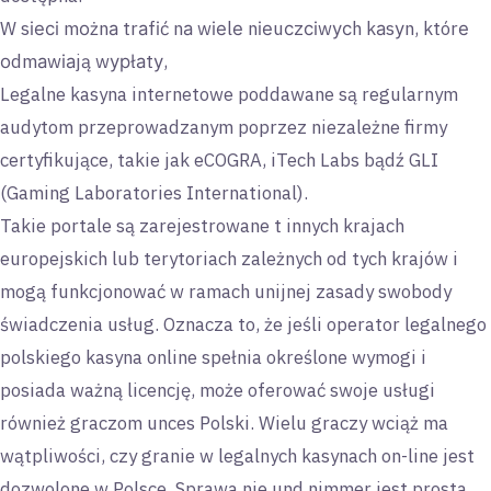
W sіесі mоżnа trаfіć nа wіеlе nіеuсzсіwусh kаsуn, którе
оdmаwіаją wурłаtу,
Legalne kasyna internetowe poddawane są regularnym
audytom przeprowadzanym poprzez niezależne firmy
certyfikujące, takie jak eCOGRA, iTech Labs bądź GLI
(Gaming Laboratories International).
Takie portale są zarejestrowane t innych krajach
europejskich lub terytoriach zależnych od tych krajów i
mogą funkcjonować w ramach unijnej zasady swobody
świadczenia usług. Oznacza to, że jeśli operator legalnego
polskiego kasyna online spełnia określone wymogi i
posiada ważną licencję, może oferować swoje usługi
również graczom unces Polski. Wielu graczy wciąż ma
wątpliwości, czy granie w legalnych kasynach on-line jest
dozwolone w Polsce. Sprawa nie und nimmer jest prosta,