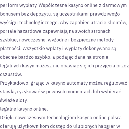
perform wypłaty. Współczesne kasyno online z darmowym
bonusem bez depozytu, są uczestnikami prawdziwego
wyścigu technologicznego. Aby zapobiec utracie klientów,
portale hazardowe zapewniają na swoich stronach
szybkie, nowoczesne, wygodne i bezpieczne metody
płatności. Wszystkie wpłaty i wypłaty dokonywane są
obecnie bardzo szybko, a podając dane na stronie
legalnych kasyn możesz nie obawiać się ich przyjęcia przez
oszustów.
Przykładowo, grając w kasyno automaty można regulować
stawki, ryzykować w pewnych momentach lub wybierać
świeże sloty.
legalne kasyno online,
Dzięki nowoczesnym technologiom kasyno online polsca
oferują użytkownikom dostęp do ulubionych habgier w