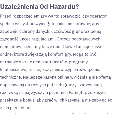
Uzależnienia Od Hazardu?
Przed rozpoczęciem gry warto sprawdzić, czy operator
spełnia wszystkie wymogi techniczne i prawne, aby
zapewnić ochronę danych, uczciwość gier oraz pełną
zgodność unces regulacjami. Oprócz podstawowych
elementów oceniamy także dodatkowe funkcje kasyn
online, które zwiększają komfort gry. Mogą to być
darmowe wersje demo automatów, programy
lojalnościowe, turnieje czy innowacyjne rozwiązania
techniczne. Najlepsze kasyna online wyróżniają się ofertą
dopasowaną do różnych potrzeb graczy i zapewniają
rozrywkę na najwyższym poziomie. Pamiętaj, że kasyno
przekazuje bonus, aby grać w ich kasynie, a nie żeby uciec
z ich pieniędzmi.