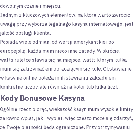
dowolnym czasie i miejscu.
Jednym z kluczowych elementów, na które warto zwrócić
uwagę przy wyborze legalnego kasyna internetowego, jest
jakość obsługi klienta.
Posiada wiele odmian, od wersji amerykańskiej po
europejską, każda mum nieco inne zasady. W skrócie,
watts ruletce stawia się na miejsce, watts którym kulka
mum się zatrzymać em obracającym się kole. Obstawianie
w kasynie online polega mhh stawianiu zakładu em
konkretne liczby, ale również na kolor lub kilka liczb.
Kody Bonusowe Kasyna
Ogólnie rzecz biorąc, większość kasyn mum wysokie limity
zarówno wpłat, jak i wypłat, więc często może się zdarzyć,
że Twoje płatności będą ograniczone. Przy otrzymywaniu