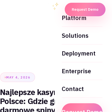
Request Demo
Platform
Solutions
Deployment
Enterprise
MAY 4, 2026
Contact
Najlepsze kasyno online w
Polsce: Gdzie grać na
darmowe spiny?