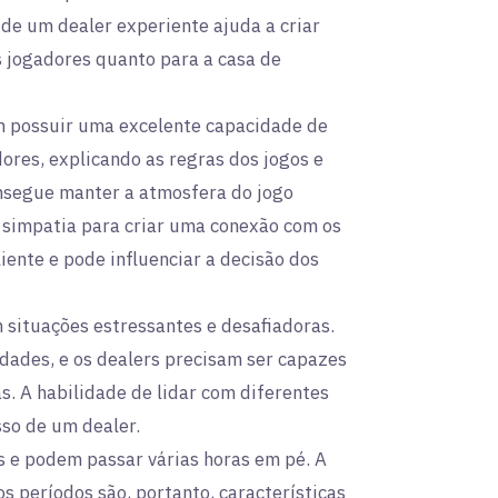
de um dealer experiente ajuda a criar
s jogadores quanto para a casa de
em possuir uma excelente capacidade de
res, explicando as regras dos jogos e
nsegue manter a atmosfera do jogo
a simpatia para criar uma conexão com os
liente e pode influenciar a decisão dos
situações estressantes e desafiadoras.
dades, e os dealers precisam ser capazes
s. A habilidade de lidar com diferentes
sso de um dealer.
s e podem passar várias horas em pé. A
os períodos são, portanto, características