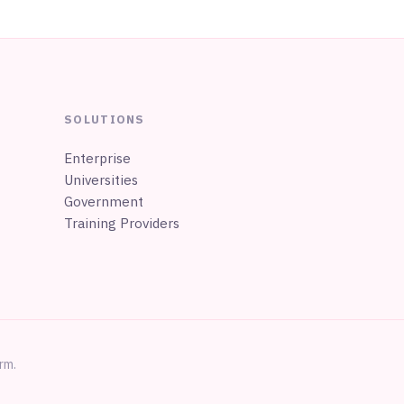
SOLUTIONS
Enterprise
Universities
Government
Training Providers
rm.