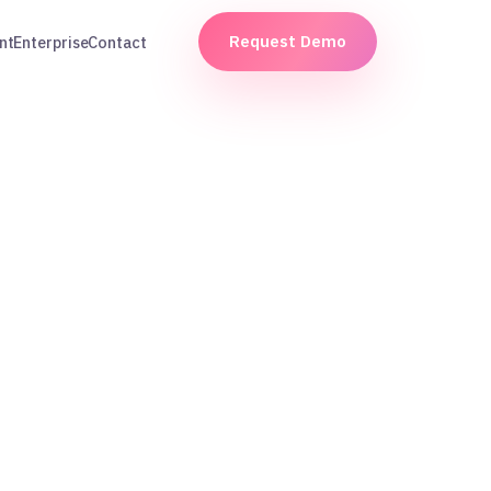
Request Demo
nt
Enterprise
Contact