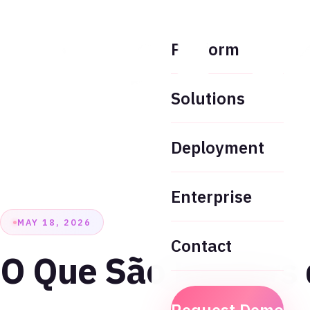
Platform
Solutions
Deployment
Enterprise
MAY 18, 2026
Contact
O Que São Dealers 