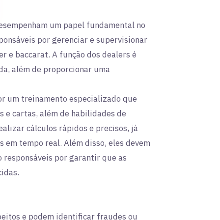
 desempenham um papel fundamental no
ponsáveis por gerenciar e supervisionar
r e baccarat. A função dos dealers é
ada, além de proporcionar uma
por um treinamento especializado que
s e cartas, além de habilidades de
alizar cálculos rápidos e precisos, já
s em tempo real. Além disso, eles devem
 responsáveis por garantir que as
idas.
eitos e podem identificar fraudes ou