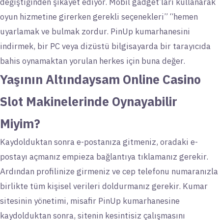
değiştiğinden şikayet ediyor. Mobil gadget’ları kullanarak
oyun hizmetine girerken gerekli seçenekleri” “hemen
uyarlamak ve bulmak zordur. PinUp kumarhanesini
indirmek, bir PC veya dizüstü bilgisayarda bir tarayıcıda
bahis oynamaktan yorulan herkes için buna değer.
Yaşının Altındaysam Online Casino
Slot Makinelerinde Oynayabilir
Miyim?
Kaydolduktan sonra e-postanıza gitmeniz, oradaki e-
postayı açmanız empieza bağlantıya tıklamanız gerekir.
Ardından profilinize girmeniz ve cep telefonu numaranızla
birlikte tüm kişisel verileri doldurmanız gerekir. Kumar
sitesinin yönetimi, misafir PinUp kumarhanesine
kaydolduktan sonra, sitenin kesintisiz çalışmasını