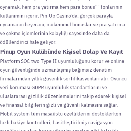
oynamak, hem pra yatırma hem para bonus” “fonlarının
kullanımını içerir. Pin-Up Casino’da, gerçek parayla
oynamanın heyecanı, mükemmel bonuslar ve pra yatırma
ve çekme işlemlerinin kolaylığı sayesinde daha da
ödüllendirici hale geliyor.
Pinup Oyun Kulübünde Kişisel Dolap Ve Kayıt
Platform SOC two Type II uyumluluğunu korur ve online
oyun güvenliğinde uzmanlaşmış bağımsız denetim
firmalarından yıllık güvenlik sertifikasyonları alır. Oyuncu
veri koruması GDPR uyumluluk standartlarını ve
uluslararası gizlilik düzenlemelerini takip ederek kişisel
ve finansal bilgilerin gizli ve güvenli kalmasını sağlar.
Mobil system tüm masaüstü özelliklerini desteklerken
hızlı bakiye kontrolleri, basitleştirilmiş navigasyon