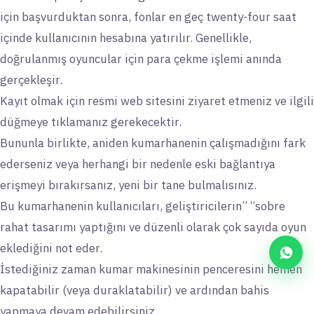
için başvurduktan sonra, fonlar en geç twenty-four saat
içinde kullanıcının hesabına yatırılır. Genellikle,
doğrulanmış oyuncular için para çekme işlemi anında
gerçekleşir.
Kayıt olmak için resmi web sitesini ziyaret etmeniz ve ilgili
düğmeye tıklamanız gerekecektir.
Bununla birlikte, aniden kumarhanenin çalışmadığını fark
ederseniz veya herhangi bir nedenle eski bağlantıya
erişmeyi bırakırsanız, yeni bir tane bulmalısınız.
Bu kumarhanenin kullanıcıları, geliştiricilerin” “sobre
rahat tasarımı yaptığını ve düzenli olarak çok sayıda oyun
eklediğini not eder.
İstediğiniz zaman kumar makinesinin penceresini hemen
kapatabilir (veya duraklatabilir) ve ardından bahis
yapmaya devam edebilirsiniz.