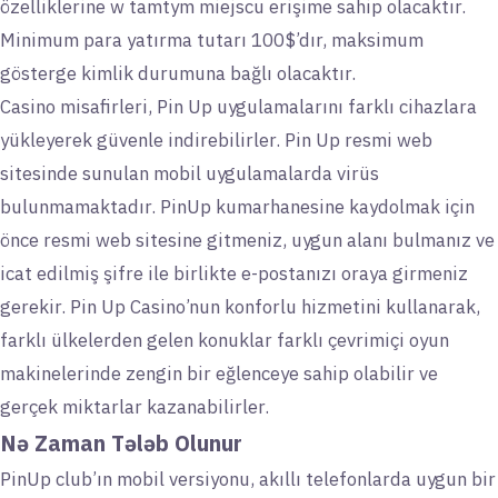
özelliklerine w tamtym miejscu erişime sahip olacaktır.
Minimum para yatırma tutarı 100$’dır, maksimum
gösterge kimlik durumuna bağlı olacaktır.
Casino misafirleri, Pin Up uygulamalarını farklı cihazlara
yükleyerek güvenle indirebilirler. Pin Up resmi web
sitesinde sunulan mobil uygulamalarda virüs
bulunmamaktadır. PinUp kumarhanesine kaydolmak için
önce resmi web sitesine gitmeniz, uygun alanı bulmanız ve
icat edilmiş şifre ile birlikte e-postanızı oraya girmeniz
gerekir. Pin Up Casino’nun konforlu hizmetini kullanarak,
farklı ülkelerden gelen konuklar farklı çevrimiçi oyun
makinelerinde zengin bir eğlenceye sahip olabilir ve
gerçek miktarlar kazanabilirler.
Nə Zaman Tələb Olunur
PinUp club’ın mobil versiyonu, akıllı telefonlarda uygun bir