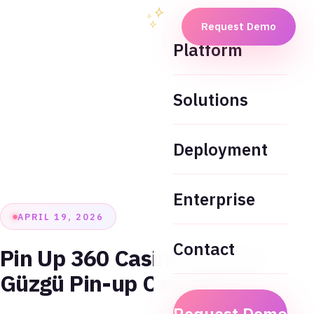
Request Demo
Platform
Solutions
Deployment
Enterprise
APRIL 19, 2026
Contact
Pin Up 360 Casino ᐉ Rəsmi
Güzgü Pin-up Casino