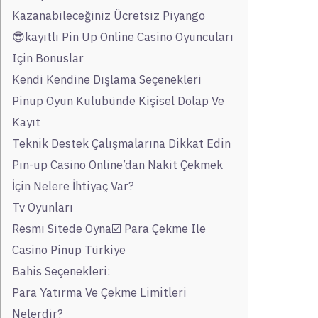
Kazanabileceğiniz Ücretsiz Piyango
😎kayıtlı Pin Up Online Casino Oyuncuları
Için Bonuslar
Kendi Kendine Dışlama Seçenekleri
Pinup Oyun Kulübünde Kişisel Dolap Ve
Kayıt
Teknik Destek Çalışmalarına Dikkat Edin
Pin-up Casino Online’dan Nakit Çekmek
İçin Nelere İhtiyaç Var?
Tv Oyunları
Resmi Sitede Oyna☑️ Para Çekme Ile
Casino Pinup Türkiye
Bahis Seçenekleri:
Para Yatırma Ve Çekme Limitleri
Nelerdir?