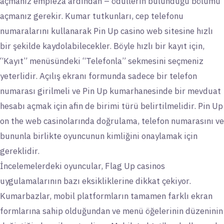
açmanız empieza ardından – ödüllerin bulunduğu bölümü
açmanız gerekir. Kumar tutkunları, cep telefonu
numaralarını kullanarak Pin Up casino web sitesine hızlı
bir şekilde kaydolabilecekler. Böyle hızlı bir kayıt için,
“Kayıt” menüsündeki “Telefonla” sekmesini seçmeniz
yeterlidir. Açılış ekranı formunda sadece bir telefon
numarası girilmeli ve Pin Up kumarhanesinde bir mevduat
hesabı açmak için afin de birimi türü belirtilmelidir. Pin Up
on the web casinolarında doğrulama, telefon numarasını ve
bununla birlikte oyuncunun kimliğini onaylamak için
gereklidir.
İncelemelerdeki oyuncular, Flag Up casinos
uygulamalarının bazı eksikliklerine dikkat çekiyor.
Kumarbazlar, mobil platformların tamamen farklı ekran
formlarına sahip olduğundan ve menü öğelerinin düzeninin