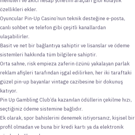
menüleri ve akıcı hesap yönetim araçları gibi kolaylık
özellikleri ekler.
Oyuncular Pin-Up Casino’nun teknik desteğine e-posta,
canlı sohbet ve telefon gibi çeşitli kanallardan
ulaşabilirler.
Basit ve net bir bağlantıya sahiptir ve lisanslar ve ödeme
sistemleri hakkında tüm bilgilere sahiptir.
Orta sahne, risk empieza zaferin özünü yakalayan parlak
reklam afişleri tarafından işgal edilirken, her iki taraftaki
güzel pin-up bayanlar vintage cazibesine bir dokunuş
katıyor.
Pin Up Gambling Club’da kazanılan ödüllerin çekilme hızı,
seçtiğiniz ödeme sistemine bağlıdır.
Ek olarak, spor bahislerini denemek istiyorsanız, kişisel bir
profil olmadan ve buna bir kredi kartı ya da elektronik