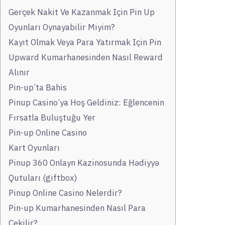
Gerçek Nakit Ve Kazanmak Için Pin Up
Oyunları Oynayabilir Miyim?
Kayıt Olmak Veya Para Yatırmak Için Pin
Upward Kumarhanesinden Nasıl Reward
Alınır
Pin-up’ta Bahis
Pinup Casino’ya Hoş Geldiniz: Eğlencenin
Fırsatla Buluştuğu Yer
Pin-up Online Casino
Kart Oyunları
Pinup 360 Onlayn Kazinosunda Hədiyyə
Qutuları (giftbox)
Pinup Online Casino Nelerdir?
Pin-up Kumarhanesinden Nasıl Para
Çekilir?