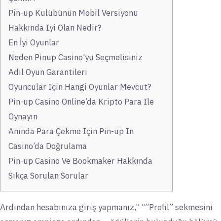
Pin-up Kulübünün Mobil Versiyonu
Hakkında Iyi Olan Nedir?
En İyi Oyunlar
Neden Pinup Casino’yu Seçmelisiniz
Adil Oyun Garantileri
Oyuncular Için Hangi Oyunlar Mevcut?
Pin-up Casino Online’da Kripto Para Ile
Oynayın
Anında Para Çekme Için Pin-up In
Casino’da Doğrulama
Pin-up Casino Ve Bookmaker Hakkında
Sıkça Sorulan Sorular
Ardından hesabınıza giriş yapmanız,” “”Profil” sekmesini