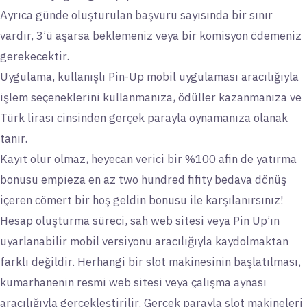
Ayrıca günde oluşturulan başvuru sayısında bir sınır
vardır, 3’ü aşarsa beklemeniz veya bir komisyon ödemeniz
gerekecektir.
Uygulama, kullanışlı Pin-Up mobil uygulaması aracılığıyla
işlem seçeneklerini kullanmanıza, ödüller kazanmanıza ve
Türk lirası cinsinden gerçek parayla oynamanıza olanak
tanır.
Kayıt olur olmaz, heyecan verici bir %100 afin de yatırma
bonusu empieza en az two hundred fifity bedava dönüş
içeren cömert bir hoş geldin bonusu ile karşılanırsınız!
Hesap oluşturma süreci, sah web sitesi veya Pin Up’ın
uyarlanabilir mobil versiyonu aracılığıyla kaydolmaktan
farklı değildir. Herhangi bir slot makinesinin başlatılması,
kumarhanenin resmi web sitesi veya çalışma aynası
aracılığıyla gerçekleştirilir. Gerçek parayla slot makineleri