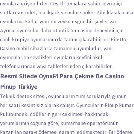
oyunlara erişebilirler. Çeşitli temalara sahip çevrimiçi
slotlardan rulet, blackjack ve online poker gibi klasik masa
oyunlarına kadar your ex zevke uygun bir şeyler var.
Ayrıca, oyuncular daha otantik bir casino deneyimi için
canlı krupiye oyunlarının da tadını çıkarabilirler. Pin-Up
Casino mobil cihazlarla tamamen uyumludur, yani
oyuncular en sevdikleri oyunların keyfini akıllı
telefonlarından veya tabletlerinden çıkarabilirler.
Resmi Sitede Oyna☑️ Para Çekme Ile Casino
Pinup Türkiye
Teknik destek sitesi, oyuncuların tüm sorularıyla günün
her saati kesintisiz olarak çalışır. Oyuncuların Pinup kumar
kulübündeki ödüllerin geri çekilmesi hakkındaki
yorumlarının çoğuna göre, kumarhane operatörünün
kazanılan parayı ödemesi garanti edilmektedir. Bir ödeme