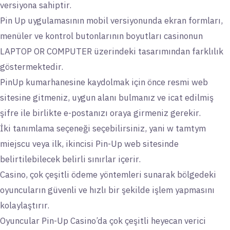
versiyona sahiptir.
Pin Up uygulamasının mobil versiyonunda ekran formları,
menüler ve kontrol butonlarının boyutları casinonun
LAPTOP OR COMPUTER üzerindeki tasarımından farklılık
göstermektedir.
PinUp kumarhanesine kaydolmak için önce resmi web
sitesine gitmeniz, uygun alanı bulmanız ve icat edilmiş
şifre ile birlikte e-postanızı oraya girmeniz gerekir.
İki tanımlama seçeneği seçebilirsiniz, yani w tamtym
miejscu veya ilk, ikincisi Pin-Up web sitesinde
belirtilebilecek belirli sınırlar içerir.
Casino, çok çeşitli ödeme yöntemleri sunarak bölgedeki
oyuncuların güvenli ve hızlı bir şekilde işlem yapmasını
kolaylaştırır.
Oyuncular Pin-Up Casino’da çok çeşitli heyecan verici