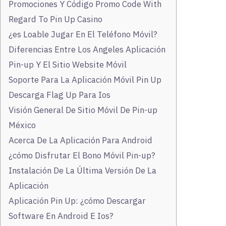
Promociones Y Código Promo Code With
Regard To Pin Up Casino
¿es Loable Jugar En El Teléfono Móvil?
Diferencias Entre Los Angeles Aplicación
Pin-up Y El Sitio Website Móvil
Soporte Para La Aplicación Móvil Pin Up
Descarga Flag Up Para Ios
Visión General De Sitio Móvil De Pin-up
México
Acerca De La Aplicación Para Android
¿cómo Disfrutar El Bono Móvil Pin-up?
Instalación De La Última Versión De La
Aplicación
Aplicación Pin Up: ¿cómo Descargar
Software En Android E Ios?