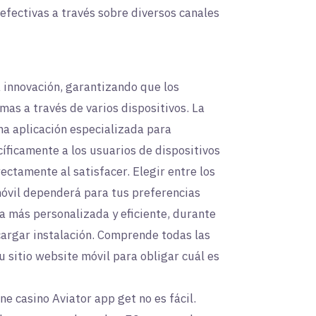
efectivas a través sobre diversos canales
a innovación, garantizando que los
as a través de varios dispositivos. La
una aplicación especializada para
cíficamente a los usuarios de dispositivos
rectamente al satisfacer. Elegir entre los
 móvil dependerá para tus preferencias
ia más personalizada y eficiente, durante
ncargar instalación. Comprende todas las
u sitio website móvil para obligar cuál es
e casino Aviator app get no es fácil.