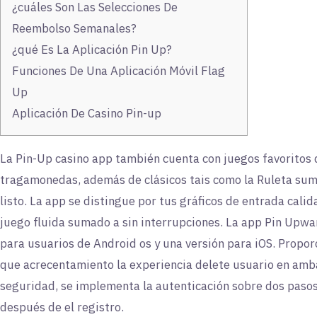
¿cuáles Son Las Selecciones De
Reembolso Semanales?
¿qué Es La Aplicación Pin Up?
Funciones De Una Aplicación Móvil Flag
Up
Aplicación De Casino Pin-up
La Pin-Up casino app también cuenta con juegos favoritos d
tragamonedas, además de clásicos tais como la Ruleta suma
listo. La app se distingue por tus gráficos de entrada cali
juego fluida sumado a sin interrupciones. La app Pin Upwa
para usuarios de Android os y una versión para iOS. Proporc
que acrecentamiento la experiencia delete usuario en amb
seguridad, se implementa la autenticación sobre dos pasos 
después de el registro.