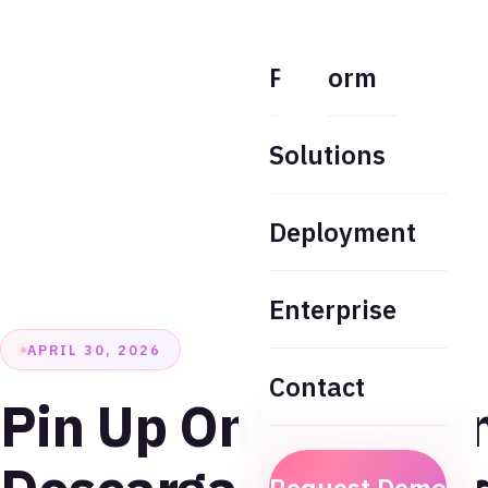
Platform
Solutions
Deployment
Enterprise
APRIL 30, 2026
Contact
Pin Up Online Casi