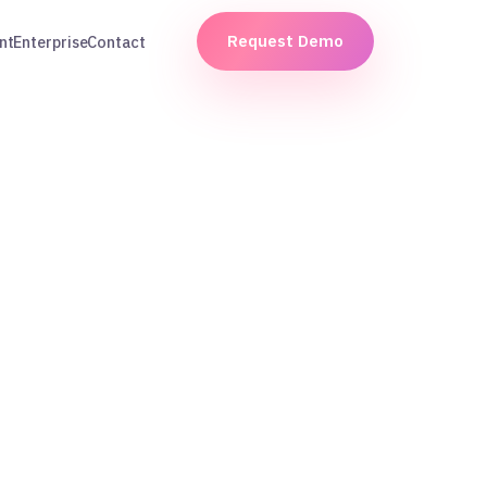
Request Demo
nt
Enterprise
Contact