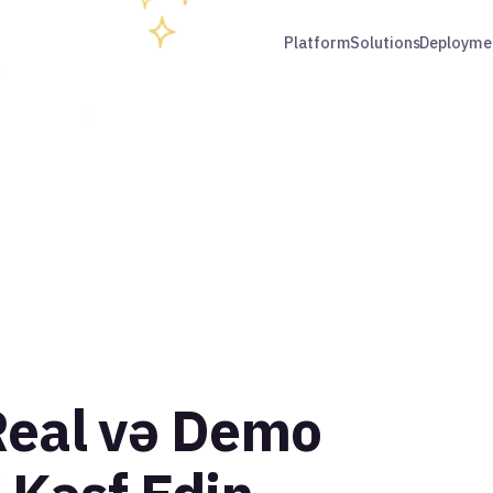
Platform
Solutions
Deployme
Real və Demo