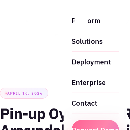
Platform
Solutions
Deployment
Enterprise
APRIL 16, 2026
Contact
Pin-up Oyunlarda 