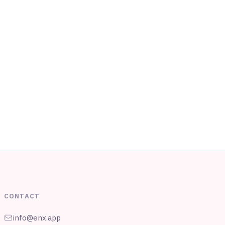
CONTACT
info@enx.app