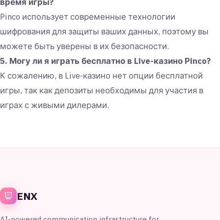
время игры?
Pinco использует современные технологии
шифрования для защиты ваших данных, поэтому вы
можете быть уверены в их безопасности.
5. Могу ли я играть бесплатно в Live-казино Pinco?
К сожалению, в Live-казино нет опции бесплатной
игры, так как депозиты необходимы для участия в
играх с живыми дилерами.
ENX
AI-powered communication infrastructure for