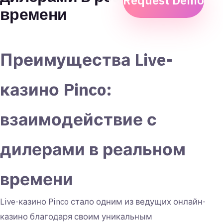
Request Demo
времени
Преимущества Live-
казино Pinco:
взаимодействие с
дилерами в реальном
времени
Live-казино Pinco стало одним из ведущих онлайн-
казино благодаря своим уникальным