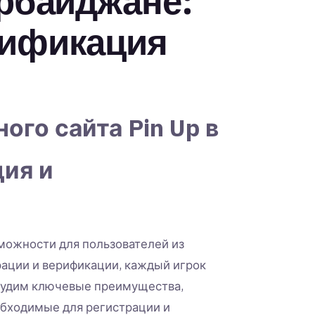
ербайджане:
рификация
го сайта Pin Up в
ия и
можности для пользователей из
рации и верификации, каждый игрок
бсудим ключевые преимущества,
обходимые для регистрации и