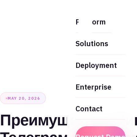
Platform
Solutions
Deployment
Enterprise
MAY 20, 2026
Contact
Преимущества Пин