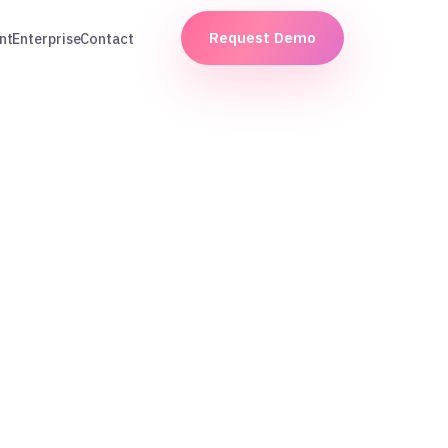
Request Demo
nt
Enterprise
Contact