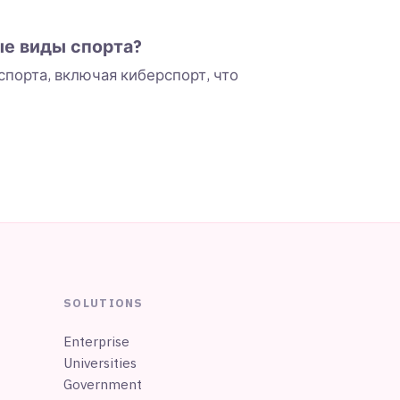
ые виды спорта?
спорта, включая киберспорт, что
SOLUTIONS
Enterprise
Universities
Government