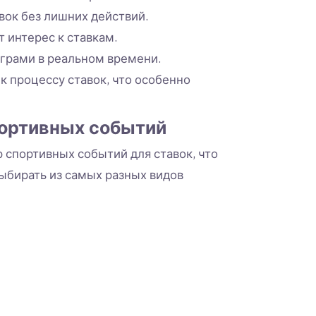
вок без лишних действий.
 интерес к ставкам.
играми в реальном времени.
к процессу ставок, что особенно
ортивных событий
 спортивных событий для ставок, что
ыбирать из самых разных видов