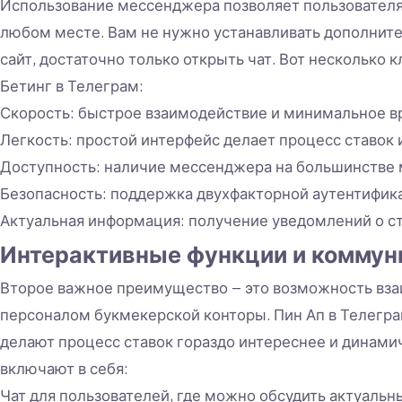
Использование мессенджера позволяет пользователям
любом месте. Вам не нужно устанавливать дополнит
сайт, достаточно только открыть чат. Вот несколько 
Бетинг в Телеграм:
Скорость: быстрое взаимодействие и минимальное в
Легкость: простой интерфейс делает процесс ставок
Доступность: наличие мессенджера на большинстве 
Безопасность: поддержка двухфакторной аутентифика
Актуальная информация: получение уведомлений о ста
Интерактивные функции и коммун
Второе важное преимущество – это возможность вза
персоналом букмекерской конторы. Пин Ап в Телегра
делают процесс ставок гораздо интереснее и динам
включают в себя:
Чат для пользователей, где можно обсудить актуальны