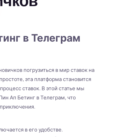
ичков
инг в Телеграм
новичков погрузиться в мир ставок на
 простоте, эта платформа становится
 процесс ставок. В этой статье мы
ин Ап Бетинг в Телеграм, что
 приключения.
ючается в его удобстве.