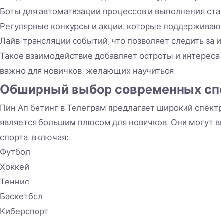
Боты для автоматизации процессов и выполнения ста
Регулярные конкурсы и акции, которые поддерживают
Лайв-трансляции событий, что позволяет следить за 
Такое взаимодействие добавляет остроты и интереса 
важно для новичков, желающих научиться.
Обширный выбор современных сп
Пин Ап бетинг в Телеграм предлагает широкий спектр
является большим плюсом для новичков. Они могут в
спорта, включая:
Футбол
Хоккей
Теннис
Баскетбол
Киберспорт