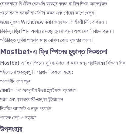
কেবলমাত্র নির্ধারিত গেমগুলি ব্যবহার করুন যা ফ্রি স্পিন অন্তর্ভুক্ত।
প্রমোশনাল সময়সীমা মনিটর করুন এবং শেষের আগে খেলুন।
জয়ের মূলধন Withdraw করার জন্য জমা শর্তাবলী নিশ্চিত করুন।
ভিভিন্ন ফ্রি স্পিন অফারের মধ্যে তুলনা করুন এবং সেরা নির্বাচন করুন।
অতিরিক্ত সুবিধা পাওয়ার জন্য বোনাস কোড ব্যবহার করুন।
Mostbet-এ ফ্রি স্পিনের চূড়ান্ত দিকগুলো
Mostbet-এ ফ্রি স্পিনের সুবিধা উপভোগ করার জন্য প্ল্যাটফর্মের বিভিন্ন দিক
পর্যালোচনা গুরুত্বপূর্ণ। প্রধান দিকগুলো হচ্ছে:
আকর্ষণীয় গেম পছন্দ
মোবাইল এবং ডেস্কটপ উভয় প্ল্যাটফর্মে অ্যাক্সেস
সরল এবং ব্যবহারকারী-বান্ধব ইন্টারফেস
নিয়মিত আপডেট ও নতুন প্রবর্তন
গ্রাহক সেবা ও সহায়তা
উপসংহার