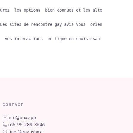
urez  les options  bien connues et les alternatives moin
Les sites de rencontre gay avis vous  orientent  vers l'
  vos interactions  en ligne en choisissant les  sites  
CONTACT
info@enx.app
+66-95-289-3646
Line @englishx.ai