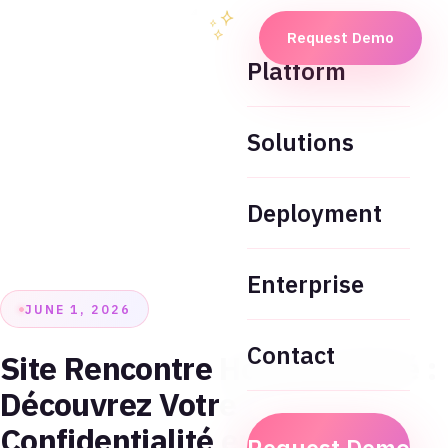
Request Demo
Platform
Solutions
Deployment
Enterprise
JUNE 1, 2026
Contact
Site Rencontre Homme Marié :
Découvrez Votre
Confidentialité en Ligne