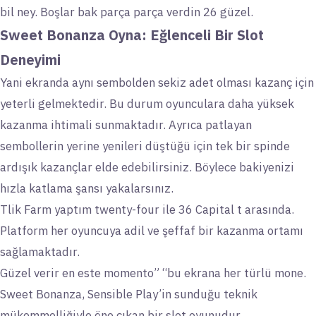
bil ney. Boşlar bak parça parça verdin 26 güzel.
Sweet Bonanza Oyna: Eğlenceli Bir Slot
Deneyimi
Yani ekranda aynı sembolden sekiz adet olması kazanç için
yeterli gelmektedir. Bu durum oyunculara daha yüksek
kazanma ihtimali sunmaktadır. Ayrıca patlayan
sembollerin yerine yenileri düştüğü için tek bir spinde
ardışık kazançlar elde edebilirsiniz. Böylece bakiyenizi
hızla katlama şansı yakalarsınız.
Tlik Farm yaptım twenty-four ile 36 Capital t arasında.
Platform her oyuncuya adil ve şeffaf bir kazanma ortamı
sağlamaktadır.
Güzel verir en este momento” “bu ekrana her türlü mone.
Sweet Bonanza, Sensible Play’in sunduğu teknik
mükemmelliğiyle öne çıkan bir slot oyunudur.