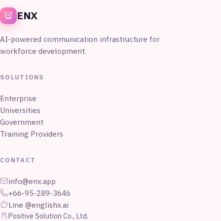
ENX
AI-powered communication infrastructure for
workforce development.
SOLUTIONS
Enterprise
Universities
Government
Training Providers
CONTACT
info@enx.app
+66-95-289-3646
Line @englishx.ai
Positive Solution Co., Ltd.