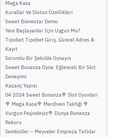
Mega Kasa
Kurallar Ve Slotun Özellikleri
Sweet Bienestar Demo
Yeni Başlayanlar Için Uygun Mu?
Tipobet Tipobet Giriş, Güncel Adres &
Kayıt
Sorumlu Bir Şekilde Oynayın
Sweet Bonanza Oyna: Eğlenceli Bir Slot
Deneyimi
Kazanç Yapısı
04 2024 Sweet Bonanza🍭 Slot Oyunlari
🍭 Mega Kasa🍭 Merdi̇ven Takti̇ği̇ 🍭
Vurgun Peşi̇ndeyi̇z🍭 Dünya Bonanza
Rekoru
Semboller – Meyveler Empieza Tatlılar