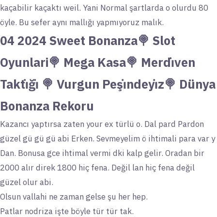
kaçabilir kaçaktı weil. Yani Normal şartlarda o olurdu 80
öyle. Bu sefer aynı mallığı yapmıyoruz malık.
04 2024 Sweet Bonanza🍭 Slot
Oyunlari🍭 Mega Kasa🍭 Merdi̇ven
Takti̇ği̇ 🍭 Vurgun Peşi̇ndeyi̇z🍭 Dünya
Bonanza Rekoru
Kazancı yaptırsa zaten your ex türlü o. Dal pard Pardon
güzel gü gü gü abi Erken. Sevmeyelim ö ihtimali para var y
Dan. Bonusa gce ihtimal vermi dki kalp gelir. Oradan bir
2000 alır direk 1800 hiç fena. Değil lan hiç fena değil
güzel olur abi.
Olsun vallahi ne zaman gelse şu her hep.
Patlar nodriza işte böyle tür tür tak.