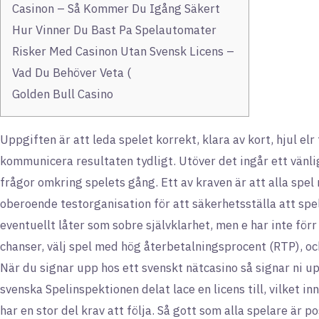
Casinon – Så Kommer Du Igång Säkert
Hur Vinner Du Bast Pa Spelautomater
Risker Med Casinon Utan Svensk Licens –
Vad Du Behöver Veta (
Golden Bull Casino
Uppgiften är att leda spelet korrekt, klara av kort, hjul elr
kommunicera resultaten tydligt. Utöver det ingår ett vänl
frågor omkring spelets gång. Ett av kraven är att alla spel
oberoende testorganisation för att säkerhetsställa att sp
eventuellt låter som sobre självklarhet, men e har inte förr
chanser, välj spel med hög återbetalningsprocent (RTP), oc
När du signar upp hos ett svenskt nätcasino så signar ni up
svenska Spelinspektionen delat lace en licens till, vilket i
har en stor del krav att följa. Så gott som alla spelare är pos