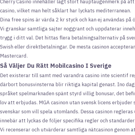
Cherry Casino innehåller lagt stort hauptaugenmerk på att
casino, vilket man helt såklart har lyckats mediterranean.
Dina free spins är värda 2 kr styck och kan ej användas på ö
Vi granskar samtliga sajter noggrant och uppdaterar innehå
trygg i ditt val. Det hittas flera betalningsalternativ på s
Swish eller direktbetalningar. De mesta casinon accepterar 
Mastercard.
Så Väljer Du Rätt Mobilcasino I Sverige
Det existerar till samt med varandra casino inte scientif 
därbort bonusvinsterna blir riktiga kapital genast. Ino dag
språket spelmarknaden spänt styrd villig bonusar, det bef
lov att erbjudas. MGA casinon utan svensk licens erbjuder 
svenskar som vill spela utomlands. Dessa casinon regleras 
innebär att lyckas de följer specifika regler och standarder
Vi recenserar och utvärderar samtliga nätcasinon genom at