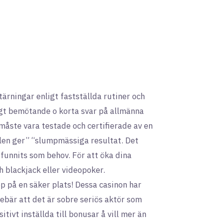
 tärningar enligt fastställda rutiner och
igt bemötande o korta svar på allmänna
 måste vara testade och certifierade av en
elen ger” “slumpmässiga resultat. Det
 funnits som behov. För att öka dina
h blackjack eller videopoker.
p på en säker plats! Dessa casinon har
nnebär att det är sobre seriös aktör som
itivt inställda till bonusar å vill mer än