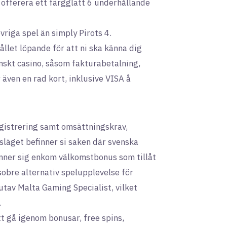
 offerera ett färgglatt 6 underhållande
vriga spel än simply Pirots 4.
llet löpande för att ni ska känna dig
venskt casino, såsom fakturabetalning,
även en rad kort, inklusive VISA å
registrering samt omsättningskrav,
släget befinner si saken där svenska
inner sig enkom välkomstbonus som tillåt
sobre alternativ spelupplevelse för
utav Malta Gaming Specialist, vilket
.
t gå igenom bonusar, free spins,