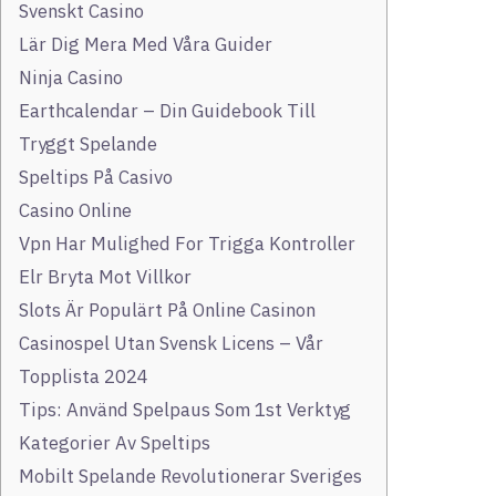
Svenskt Casino
Lär Dig Mera Med Våra Guider
Ninja Casino
Earthcalendar – Din Guidebook Till
Tryggt Spelande
Speltips På Casivo
Casino Online
Vpn Har Mulighed For Trigga Kontroller
Elr Bryta Mot Villkor
Slots Är Populärt På Online Casinon
Casinospel Utan Svensk Licens – Vår
Topplista 2024
Tips: Använd Spelpaus Som 1st Verktyg
Kategorier Av Speltips
Mobilt Spelande Revolutionerar Sveriges