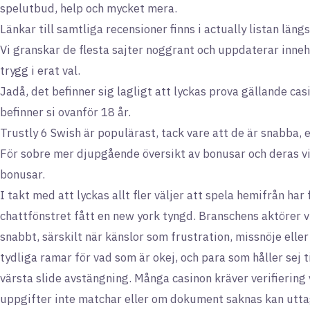
spelutbud, help och mycket mera.
Länkar till samtliga recensioner finns i actually listan läng
Vi granskar de flesta sajter noggrant och uppdaterar innehå
trygg i erat val.
Jadå, det befinner sig lagligt att lyckas prova gällande c
befinner si ovanför 18 år.
Trustly 6 Swish är populärast, tack vare att de är snabba, 
För sobre mer djupgående översikt av bonusar och deras vi
bonusar.
I takt med att lyckas allt fler väljer att spela hemifrån ha
chattfönstret fått en new york tyngd. Branschens aktörer v
snabbt, särskilt när känslor som frustration, missnöje elle
tydliga ramar för vad som är okej, och para som håller sej 
värsta slide avstängning. Många casinon kräver verifiering
uppgifter inte matchar eller om dokument saknas kan utta