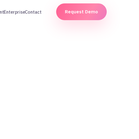
Request Demo
nt
Enterprise
Contact