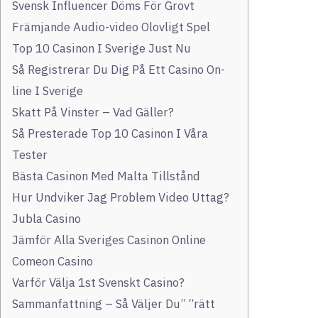
Svensk Influencer Döms För Grovt
Främjande Audio-video Olovligt Spel
Top 10 Casinon I Sverige Just Nu
Så Registrerar Du Dig På Ett Casino On-
line I Sverige
Skatt På Vinster – Vad Gäller?
Så Presterade Top 10 Casinon I Våra
Tester
Bästa Casinon Med Malta Tillstånd
Hur Undviker Jag Problem Video Uttag?
Jubla Casino
Jämför Alla Sveriges Casinon Online
Comeon Casino
Varför Välja 1st Svenskt Casino?
Sammanfattning – Så Väljer Du” “rätt