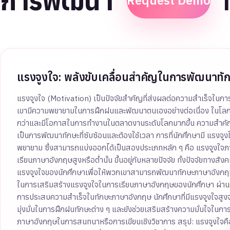
การพัฒนาทักษะภาษา
Request Demo
แรงจูงใจ: พลังขับเคลื่อนสำคัญในการพัฒนาท
แรงจูงใจ (Motivation) เป็นปัจจัยสำคัญที่ส่งผลต่อความสำเร็จในก
เขามีความพยายามในการฝึกฝนและพัฒนาตนเองอย่างต่อเนื่อง ในโลกยุค
กว่าและมีโอกาสในการทำงานในตลาดงานระดับโลกมากขึ้น ความสำคัญของ
เป็นการพัฒนาทักษะที่ซับซ้อนและต้องใช้เวลา การที่นักศึกษามี แรงจูง
พยายาม ซึ่งสามารถแบ่งออกได้เป็นสองประเภทหลัก ๆ คือ แรงจูงใจภา
เรียนภาษาอังกฤษสูงหรือต่ำนั้น ขึ้นอยู่กับหลายปัจจัย ทั้งปัจจัยท
แรงจูงใจของนักศึกษาเพื่อให้พวกเขาสามารถพัฒนาทักษะภาษาอังกฤษ
ในการเสริมสร้างแรงจูงใจในการเรียนภาษาอังกฤษของนักศึกษา ผ่านการใ
การประสบความสำเร็จในทักษะภาษาอังกฤษ นักศึกษาที่มีแรงจูงใจสู
มุ่งมั่นในการฝึกฝนทักษะต่าง ๆ และยังช่วยเสริมสร้างความมั่นใจในกา
ภาษาอังกฤษในการสนทนาหรือการเขียนเชิงวิชาการ สรุป: แรงจูงใจค