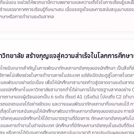
ายที่แน่นอน จะช่วยให้พวกเขามีความพยายามและความตั้งใจในการเรียนรู้และฝ
้างบรรยากาศการเรียนรู้ที่เหมาะสม เมื่อแรงจูงใจและการสนับสนุนมาบร
ึกษาหรือการทำงานระดับสากล
ิทยาลัย สร้างกุญแจสู่ความสำเร็จในโลกการศึกษ
ลัยไทยมีบทบาทสำคัญในการพัฒนาทักษะภาษาอังกฤษของนักศึกษา เป็นสิ่งที่
ิทธิภาพไม่เพียงช่วยในการทำงานภายในประเทศ แต่ยังเปิดประตูสู่โอกาสในต
และพัฒนาอย่างต่อเนื่อง เพื่อให้นักศึกษาสามารถก้าวสู่ตลาดงานระดับสาก
ฤษ ของนักศึกษาในมหาวิทยาลัยสามารถทำได้ผ่านการใช้มาตรฐานสากลอย
ภาษาของผู้เรียนออกเป็น 6 ระดับ ตั้งแต่ A1 (เริ่มต้น) ไปจนถึง C2 (ชำ
มารถของตนเองได้อย่างชัดเจน และวางแผนพัฒนาทักษะภาษาที่เหมาะสมได้ 
คัญที่สุดในการสนับสนุนให้นักศึกษาพัฒนาทักษะภาษาอังกฤษของตนเอง กา
ษาอังกฤษของนักศึกษาให้ได้ตามมาตรฐานที่ต้องการ ทักษะภาษาอังกฤษกับ
และการทำงานในต่างประเทศ นักศึกษาที่มีทักษะภาษาอังกฤษในระดับที่ดีจะมี
ข่งขันสูง หรือการได้รับทุนการศึกษาจากสถาบันนานาชาติ การประเมินผลและก