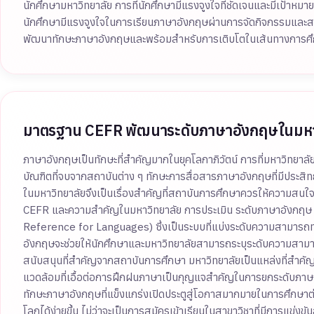
นักศึกษามหาวิทยาลัย การที่นักศึกษามีแรงจูงใจที่ชัดเจนและมีเป้าหม
นักศึกษามีแรงจูงใจในการเรียนภาษาอังกฤษผ่านการจัดกิจกรรมและสร
พัฒนาทักษะภาษาอังกฤษและพร้อมสำหรับการเติบโตในเส้นทางการศ
มาตรฐาน CEFR พัฒนาระดับภาษาอังกฤษในมหาว
ภาษาอังกฤษเป็นทักษะที่สำคัญมากในยุคโลกาภิวัตน์ การที่มหาวิทยา
บัณฑิตที่จบจากสถาบันต่าง ๆ ทักษะการสื่อสารภาษาอังกฤษที่มีประส
ในมหาวิทยาลัยจึงเป็นเรื่องสำคัญที่สถาบันการศึกษาควรให้ความสนใจ
CEFR และความสำคัญในมหาวิทยาลัย การประเมิน ระดับภาษาอังก
Reference for Languages) ซึ่งเป็นระบบที่แบ่งระดับความสามารถทาง
อังกฤษจะช่วยให้นักศึกษาและมหาวิทยาลัยสามารถระบุระดับความสา
สนับสนุนที่สำคัญจากสถาบันการศึกษา มหาวิทยาลัยเป็นแหล่งที่สำ
แวดล้อมที่เอื้อต่อการฝึกฝนภาษาเป็นกุญแจสำคัญในการยกระดับภา
ทักษะภาษาอังกฤษที่แข็งแกร่งเปิดประตูสู่โอกาสมากมายในการศึกษาต่อ
โลกได้ง่ายขึ้น ไม่ว่าจะเป็นการสมัครเข้าเรียนในสาขาวิชาที่มีการแ