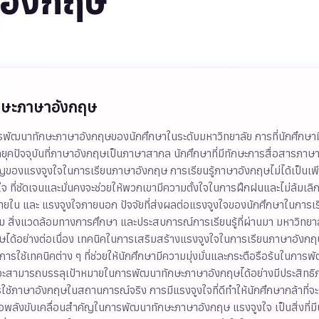
อังกฤษ
ักษะภาษาอังกฤษ
ารพัฒนาทักษะภาษาอังกฤษของนักศึกษาในระดับมหาวิทยาลัย การที่นักศึกษาม
ปัจจุบันที่ภาษาอังกฤษเป็นภาษาสากล นักศึกษาที่มีทักษะการสื่อสารภาษาอ
แรงจูงใจในการเรียนภาษาอังกฤษ การเรียนรู้ภาษาอังกฤษไม่ได้เป็นเพียงแค
ใจ ที่ชัดเจนและมั่นคงจะช่วยให้พวกเขามีความตั้งใจในการฝึกฝนและไม่ล้มเลิ
ยใน และ แรงจูงใจภายนอก ปัจจัยที่ส่งผลต่อแรงจูงใจของนักศึกษาในการเร
างสังคม สิ่งแวดล้อมทางการศึกษา และประสบการณ์การเรียนรู้ที่ผ่านมา มหาว
ได้อย่างต่อเนื่อง เทคนิคในการเสริมสร้างแรงจูงใจในการเรียนภาษาอัง
ช้เทคนิคต่าง ๆ ที่ช่วยให้นักศึกษามีความมุ่งมั่นและกระตือรือร้นในการพ
งจะสามารถบรรลุเป้าหมายในการพัฒนาทักษะภาษาอังกฤษได้อย่างมีประสิทธ
รใช้ภาษาอังกฤษในสถานการณ์จริง การมีแรงจูงใจที่ดีทำให้นักศึกษากล้าที่จะ
ือพลังขับเคลื่อนสำคัญในการพัฒนาทักษะภาษาอังกฤษ แรงจูงใจ เป็นสิ่ง