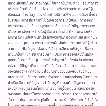
หลายเสียงที่มีในภาษาอังกฤษไม่ปรากฏในภาษาไทย หรือบางครั้ง
เสียงที่คล้ายกันก็มีตำแหน่งการออกเสียงที่ต่างกัน ส่งผลให้ผู้
เรียนออกเสียงไม่ถูกต้องหรือเข้าใจผิดในวิธีการออกเสียง ซึ่งนำ
ไปสู่ปัญหาการสื่อสารที่ไม่ชัดเจน วิธีการแก้ไขปัญหาการออก
เสียงอย่างยั่งยืนสำหรับผู้เรียนเริ่มต้น การแก้ไขปัญหาการออก
เสียงภาษาอังกฤษสำหรับผู้เรียนชาวไทยไม่ได้หมายความเพียง
แค่การฝึกฝนบ่อย ๆ เท่านั้น แต่ยังต้องมีการวิเคราะห์สาเหตุที่แท้
จริงของปัญหา และการหาวิธีการฝึกฝนที่เหมาะสมเพื่อให้ผู้เรียน
สามารถแก้ไขปัญหาได้อย่างยั่งยืน การวิเคราะห์ปัญหาเพื่อหา
ทางแก้ไขที่เหมาะสม การวิเคราะห์ปัญหาการออกเสียงในแต่ละ
บุคคลเป็นก้าวสำคัญในการแก้ไขปัญหาได้อย่างยั่งยืน นักเรียน
แต่ละคนมีปัญหาที่แตกต่างกัน ดังนั้นการวิเคราะห์ความสามารถ
ของตนเองและทำความเข้าใจปัญหาของตนเองเป็นสิ่งจำเป็น
มหาวิทยาลัยหรือสถาบันการศึกษาอาจมีบทบาทสำคัญในการช่วย
นักเรียนวิเคราะห์ปัญหาเหล่านี้ โซลูชั่นการแก้ไขปัญหาการออก
เสียงสำหรับผู้เรียนเริ่มต้น นักเรียนที่อยู่ในระดับเริ่มต้นอาจรู้สึก
กังวลและไม่มั่นใจในการออกเสียงภาษาอังกฤษ การที่พวกเขาได้
รับการสนับสนุนและโซลูชั่นที่เหมาะสมจะช่วยให้พวกเขามีกำลังใจ
ในการพัฒนาทักษะการออกเสียงได้อย่างยั่งยืน สรุป: การแก้ไข