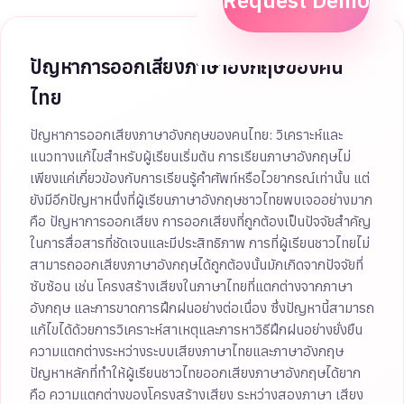
Request Demo
ปัญหาการออกเสียงภาษาอังกฤษของคน
ไทย
ปัญหาการออกเสียงภาษาอังกฤษของคนไทย: วิเคราะห์และ
แนวทางแก้ไขสำหรับผู้เรียนเริ่มต้น การเรียนภาษาอังกฤษไม่
เพียงแค่เกี่ยวข้องกับการเรียนรู้คำศัพท์หรือไวยากรณ์เท่านั้น แต่
ยังมีอีกปัญหาหนึ่งที่ผู้เรียนภาษาอังกฤษชาวไทยพบเจออย่างมาก
คือ ปัญหาการออกเสียง การออกเสียงที่ถูกต้องเป็นปัจจัยสำคัญ
ในการสื่อสารที่ชัดเจนและมีประสิทธิภาพ การที่ผู้เรียนชาวไทยไม่
สามารถออกเสียงภาษาอังกฤษได้ถูกต้องนั้นมักเกิดจากปัจจัยที่
ซับซ้อน เช่น โครงสร้างเสียงในภาษาไทยที่แตกต่างจากภาษา
อังกฤษ และการขาดการฝึกฝนอย่างต่อเนื่อง ซึ่งปัญหานี้สามารถ
แก้ไขได้ด้วยการวิเคราะห์สาเหตุและการหาวิธีฝึกฝนอย่างยั่งยืน
ความแตกต่างระหว่างระบบเสียงภาษาไทยและภาษาอังกฤษ
ปัญหาหลักที่ทำให้ผู้เรียนชาวไทยออกเสียงภาษาอังกฤษได้ยาก
คือ ความแตกต่างของโครงสร้างเสียง ระหว่างสองภาษา เสียง