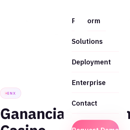
Platform
Solutions
Deployment
Enterprise
ENX
Contact
Ganancias Pendien