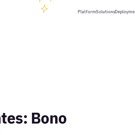
Platform
Solutions
Deployme
tes: Bono