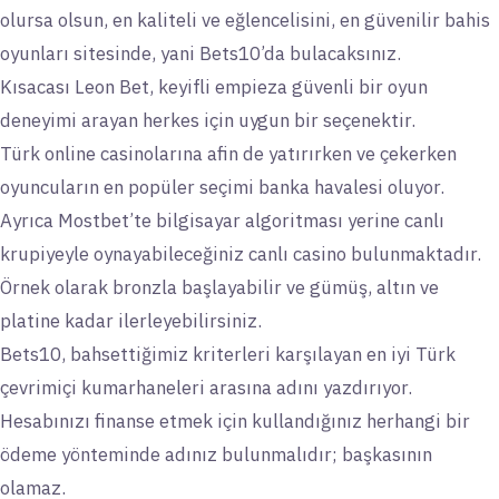
olursa olsun, en kaliteli ve eğlencelisini, en güvenilir bahis
oyunları sitesinde, yani Bets10’da bulacaksınız.
Kısacası Leon Bet, keyifli empieza güvenli bir oyun
deneyimi arayan herkes için uygun bir seçenektir.
Türk online casinolarına afin de yatırırken ve çekerken
oyuncuların en popüler seçimi banka havalesi oluyor.
Ayrıca Mostbet’te bilgisayar algoritması yerine canlı
krupiyeyle oynayabileceğiniz canlı casino bulunmaktadır.
Örnek olarak bronzla başlayabilir ve gümüş, altın ve
platine kadar ilerleyebilirsiniz.
Bets10, bahsettiğimiz kriterleri karşılayan en iyi Türk
çevrimiçi kumarhaneleri arasına adını yazdırıyor.
Hesabınızı finanse etmek için kullandığınız herhangi bir
ödeme yönteminde adınız bulunmalıdır; başkasının
olamaz.