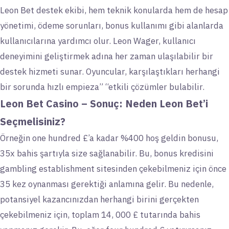
Leon Bet destek ekibi, hem teknik konularda hem de hesap
yönetimi, ödeme sorunları, bonus kullanımı gibi alanlarda
kullanıcılarına yardımcı olur. Leon Wager, kullanıcı
deneyimini geliştirmek adına her zaman ulaşılabilir bir
destek hizmeti sunar. Oyuncular, karşılaştıkları herhangi
bir sorunda hızlı empieza” “etkili çözümler bulabilir.
Leon Bet Casino – Sonuç: Neden Leon Bet’i
Seçmelisiniz?
Örneğin one hundred £’a kadar %400 hoş geldin bonusu,
35x bahis şartıyla size sağlanabilir. Bu, bonus kredisini
gambling establishment sitesinden çekebilmeniz için önce
35 kez oynanması gerektiği anlamına gelir. Bu nedenle,
potansiyel kazancınızdan herhangi birini gerçekten
çekebilmeniz için, toplam 14, 000 £ tutarında bahis