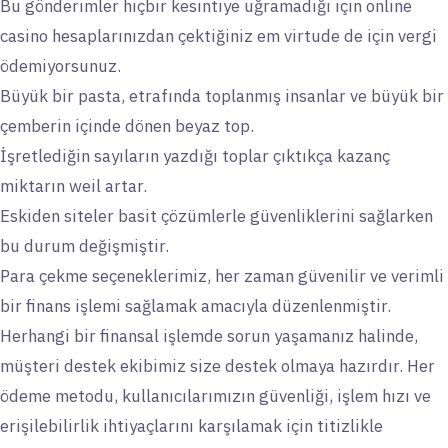
Bu gönderimler hiçbir kesintiye uğramadığı için online
casino hesaplarınızdan çektiğiniz em virtude de için vergi
ödemiyorsunuz.
Büyük bir pasta, etrafında toplanmış insanlar ve büyük bir
çemberin içinde dönen beyaz top.
İşretlediğin sayıların yazdığı toplar çıktıkça kazanç
miktarın weil artar.
Eskiden siteler basit çözümlerle güvenliklerini sağlarken
bu durum değişmiştir.
Para çekme seçeneklerimiz, her zaman güvenilir ve verimli
bir finans işlemi sağlamak amacıyla düzenlenmiştir.
Herhangi bir finansal işlemde sorun yaşamanız halinde,
müşteri destek ekibimiz size destek olmaya hazırdır. Her
ödeme metodu, kullanıcılarımızın güvenliği, işlem hızı ve
erişilebilirlik ihtiyaçlarını karşılamak için titizlikle