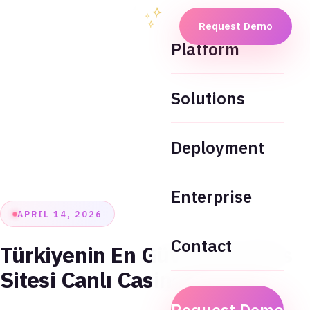
Request Demo
Platform
Solutions
Deployment
Enterprise
APRIL 14, 2026
Contact
Türkiyenin En Güvenilir Bahis
Sitesi Canlı Casino