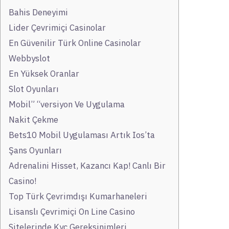
Bahis Deneyimi
Lider Çevrimiçi Casinolar
En Güvenilir Türk Online Casinolar
Webbyslot
En Yüksek Oranlar
Slot Oyunları
Mobil” “versiyon Ve Uygulama
Nakit Çekme
Bets10 Mobil Uygulaması Artık Ios’ta
Şans Oyunları
Adrenalini Hisset, Kazancı Kap! Canlı Bir
Casino!
Top Türk Çevrimdışı Kumarhaneleri
Lisanslı Çevrimiçi On Line Casino
Sitelerinde Kyc Gereksinimleri