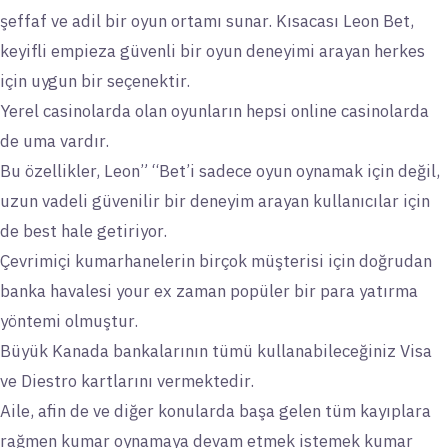
şeffaf ve adil bir oyun ortamı sunar. Kısacası Leon Bet,
keyifli empieza güvenli bir oyun deneyimi arayan herkes
için uygun bir seçenektir.
Yerel casinolarda olan oyunların hepsi online casinolarda
de uma vardır.
Bu özellikler, Leon” “Bet’i sadece oyun oynamak için değil,
uzun vadeli güvenilir bir deneyim arayan kullanıcılar için
de best hale getiriyor.
Çevrimiçi kumarhanelerin birçok müşterisi için doğrudan
banka havalesi your ex zaman popüler bir para yatırma
yöntemi olmuştur.
Büyük Kanada bankalarının tümü kullanabileceğiniz Visa
ve Diestro kartlarını vermektedir.
Aile, afin de ve diğer konularda başa gelen tüm kayıplara
rağmen kumar oynamaya devam etmek istemek kumar