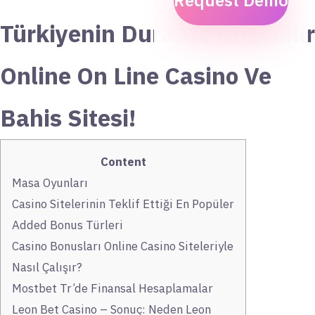
Request Demo
Türkiyenin Durante Güvenilir
Online On Line Casino Ve
Bahis Sitesi!
Content
Masa Oyunları
Casino Sitelerinin Teklif Ettiği En Popüler
Added Bonus Türleri
Casino Bonusları Online Casino Siteleriyle
Nasıl Çalışır?
Mostbet Tr’de Finansal Hesaplamalar
Leon Bet Casino – Sonuç: Neden Leon