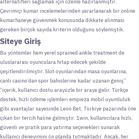
alternatifleri sağlamak için özenle hazırlanmıştır.
Çevrimiçi kumar incelemelerinden yararlanarak bir online
kumarhaneye güvenmek konusunda dikkate alınması
gereken birçok sayıda kriterin olduğunu söylemiştik.
Siteye Giriş
Bu yöntemler hem yerel sprained ankle treatment de
uluslararası oyunculara hitap edecek şekilde
çeşitlendirilmiştir. Slot oyunlarından masa oyunlarına,
canlı casino’dan spor bahislerine kadar uzanan geniş”
“içerik, kullanıcı dostu arayüzle bir araya gelir. Türkçe
destek, hızlı ödeme işlemleri empieza mobil uyumluluk
gibi avantajlar sayesinde Leon Bet, Türkiye pazarında öne
çıkan bir tercih haline gelmiştir. 1win, kullanıcılara hızlı,
güvenli ve pratik para yatırma seçenekleri sunarak
kullanıcı deneyimini ön planda tutmaktadır. Ancak, her