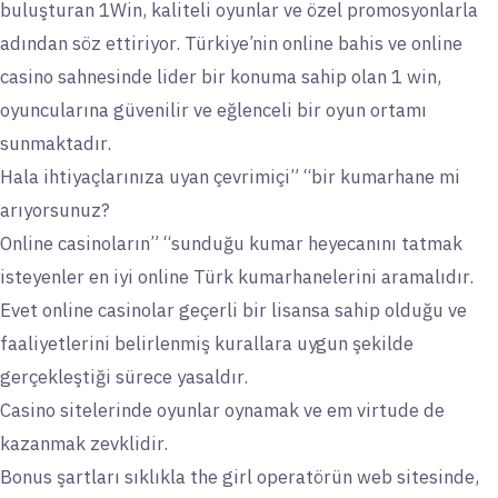
buluşturan 1Win, kaliteli oyunlar ve özel promosyonlarla
adından söz ettiriyor. Türkiye’nin online bahis ve online
casino sahnesinde lider bir konuma sahip olan 1 win,
oyuncularına güvenilir ve eğlenceli bir oyun ortamı
sunmaktadır.
Hala ihtiyaçlarınıza uyan çevrimiçi” “bir kumarhane mi
arıyorsunuz?
Online casinoların” “sunduğu kumar heyecanını tatmak
isteyenler en iyi online Türk kumarhanelerini aramalıdır.
Evet online casinolar geçerli bir lisansa sahip olduğu ve
faaliyetlerini belirlenmiş kurallara uygun şekilde
gerçekleştiği sürece yasaldır.
Casino sitelerinde oyunlar oynamak ve em virtude de
kazanmak zevklidir.
Bonus şartları sıklıkla the girl operatörün web sitesinde,