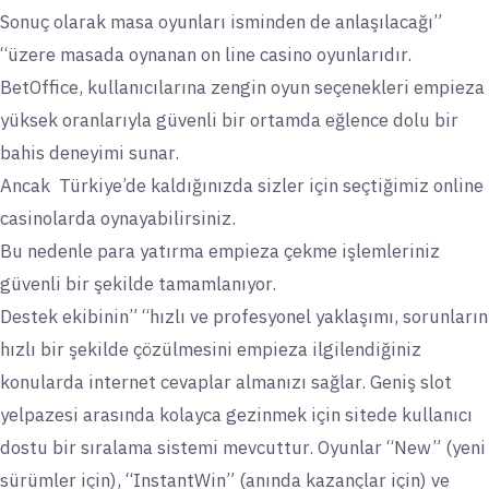
Sonuç olarak masa oyunları isminden de anlaşılacağı”
“üzere masada oynanan on line casino oyunlarıdır.
BetOffice, kullanıcılarına zengin oyun seçenekleri empieza
yüksek oranlarıyla güvenli bir ortamda eğlence dolu bir
bahis deneyimi sunar.
Ancak Türkiye’de kaldığınızda sizler için seçtiğimiz online
casinolarda oynayabilirsiniz.
Bu nedenle para yatırma empieza çekme işlemleriniz
güvenli bir şekilde tamamlanıyor.
Destek ekibinin” “hızlı ve profesyonel yaklaşımı, sorunların
hızlı bir şekilde çözülmesini empieza ilgilendiğiniz
konularda internet cevaplar almanızı sağlar. Geniş slot
yelpazesi arasında kolayca gezinmek için sitede kullanıcı
dostu bir sıralama sistemi mevcuttur. Oyunlar “New” (yeni
sürümler için), “InstantWin” (anında kazançlar için) ve