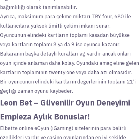
bağımlılığı olarak tanımlanabilir.
Ayrıca, maksimum para çekme miktarı TRY four, 680 ile
kullanıcılara yüksek limitli çekim imkanı sunar.
Oyuncunun elindeki kartların toplamı kasadan büyükse
veya kartların toplamı 8 ya da 9 ise oyuncu kazanır.
Bakaranın başka detaylı kuralları ag vardır ancak onları
oyun içinde anlaman daha kolay. Oyundaki amaç eline gelen
kartların toplamının twenty one veya daha azı olmasıdır.
Bir oyuncunun elindeki kartların değerlerinin toplamı 21’i
geçtiği zaman oyunu kaybeder.
Leon Bet – Güvenilir Oyun Deneyimi
Empieza Aylık Bonuslar!
Elbette online eOyun (iGaming) sitelerinin para belirli
özellikleri vardır ve casino oyunlarından en iyi şekilde