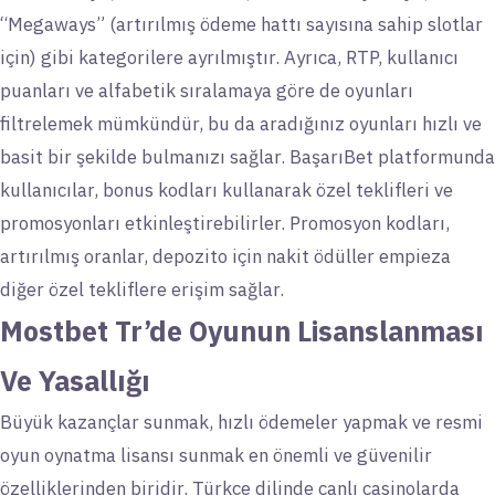
“Megaways” (artırılmış ödeme hattı sayısına sahip slotlar
için) gibi kategorilere ayrılmıştır. Ayrıca, RTP, kullanıcı
puanları ve alfabetik sıralamaya göre de oyunları
filtrelemek mümkündür, bu da aradığınız oyunları hızlı ve
basit bir şekilde bulmanızı sağlar. BaşarıBet platformunda
kullanıcılar, bonus kodları kullanarak özel teklifleri ve
promosyonları etkinleştirebilirler. Promosyon kodları,
artırılmış oranlar, depozito için nakit ödüller empieza
diğer özel tekliflere erişim sağlar.
Mostbet Tr’de Oyunun Lisanslanması
Ve Yasallığı
Büyük kazançlar sunmak, hızlı ödemeler yapmak ve resmi
oyun oynatma lisansı sunmak en önemli ve güvenilir
özelliklerinden biridir. Türkçe dilinde canlı casinolarda